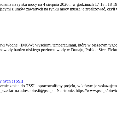
zywołania na rynku mocy na 4 sierpnia 2026 r. w godzinach 17-18 i 18
jącymi z umów zawartych na rynku mocy muszą je zrealizować, czyli
arki Wodnej (IMGW) wysokimi temperaturami, które w bieżącym tygod
powody bardzo niskiego poziomu wody w Dunaju, Polskie Sieci Elektr
yjnych (TSSI)
enie zmian do TSSI i opracowaliśmy projekt, w którym je wskazujemy
rzesłać na adres: oire.it@pse.pl . Na stronie: https://www.pse.pl/oir