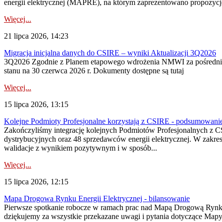
energii elektrycznej (MAPRE), na którym zaprezentowano propozycje
Więcej...
21 lipca 2026, 14:23
Migracja inicjalna danych do CSIRE – wyniki Aktualizacji 3Q2026
3Q2026 Zgodnie z Planem etapowego wdrożenia NMWI za pośrednictwe
stanu na 30 czerwca 2026 r. Dokumenty dostępne są tutaj
Więcej...
15 lipca 2026, 13:15
Kolejne Podmioty Profesjonalne korzystają z CSIRE - podsumowani
Zakończyliśmy integrację kolejnych Podmiotów Profesjonalnych z C
dystrybucyjnych oraz 48 sprzedawców energii elektrycznej. W zakr
walidacje z wynikiem pozytywnym i w sposób...
Więcej...
15 lipca 2026, 12:15
Mapa Drogowa Rynku Energii Elektrycznej - bilansowanie
Pierwsze spotkanie robocze w ramach prac nad Mapą Drogową Rynku En
dziękujemy za wszystkie przekazane uwagi i pytania dotyczące Map