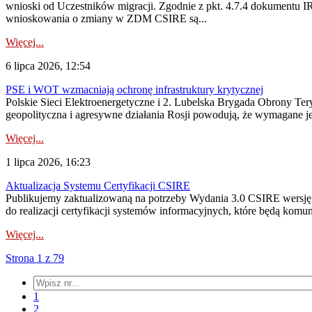
wnioski od Uczestników migracji. Zgodnie z pkt. 4.7.4 dokumentu I
wnioskowania o zmiany w ZDM CSIRE są...
Więcej...
6 lipca 2026, 12:54
PSE i WOT wzmacniają ochronę infrastruktury krytycznej
Polskie Sieci Elektroenergetyczne i 2. Lubelska Brygada Obrony Tery
geopolityczna i agresywne działania Rosji powodują, że wymagane je
Więcej...
1 lipca 2026, 16:23
Aktualizacja Systemu Certyfikacji CSIRE
Publikujemy zaktualizowaną na potrzeby Wydania 3.0 CSIRE wersję 
do realizacji certyfikacji systemów informacyjnych, które będą komu
Więcej...
Strona 1 z 79
1
2