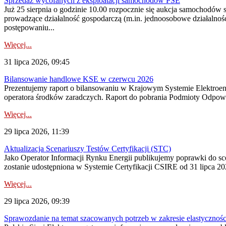
Sprzedaż wycofanych z eksploatacji samochodów PSE
Już 25 sierpnia o godzinie 10.00 rozpocznie się aukcja samochodów
prowadzące działalność gospodarczą (m.in. jednoosobowe działalnośc
postępowaniu...
Więcej...
31 lipca 2026, 09:45
Bilansowanie handlowe KSE w czerwcu 2026
Prezentujemy raport o bilansowaniu w Krajowym Systemie Elektroene
operatora środków zaradczych. Raport do pobrania Podmioty Odpowi
Więcej...
29 lipca 2026, 11:39
Aktualizacja Scenariuszy Testów Certyfikacji (STC)
Jako Operator Informacji Rynku Energii publikujemy poprawki do
zostanie udostępniona w Systemie Certyfikacji CSIRE od 31 lipca 202
Więcej...
29 lipca 2026, 09:39
Sprawozdanie na temat szacowanych potrzeb w zakresie elastycznośc