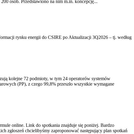
200 osób. Przedstawiono na nim m.in. koncepcję...
rmacji rynku energii do CSIRE po Aktualizacji 3Q2026 – tj. według
izują kolejne 72 podmioty, w tym 24 operatorów systemów
iarowych (PP), z czego 99,8% przeszło wszystkie wymagane
ule online. Link do spotkania znajduje się poniżej. Bardzo
ich zgłoszeń chcielibyśmy zaproponować następujący plan spotkań