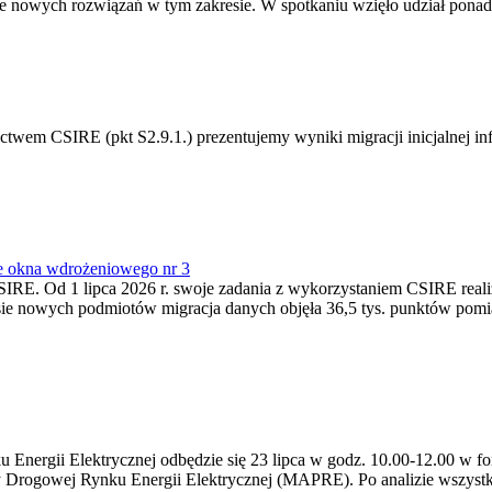
 nowych rozwiązań w tym zakresie. W spotkaniu wzięło udział ponad 
m CSIRE (pkt S2.9.1.) prezentujemy wyniki migracji inicjalnej info
e okna wdrożeniowego nr 3
SIRE. Od 1 lipca 2026 r. swoje zadania z wykorzystaniem CSIRE real
esie nowych podmiotów migracja danych objęła 36,5 tys. punktów pom
ergii Elektrycznej odbędzie się 23 lipca w godz. 10.00-12.00 w form
y Drogowej Rynku Energii Elektrycznej (MAPRE). Po analizie wszystk