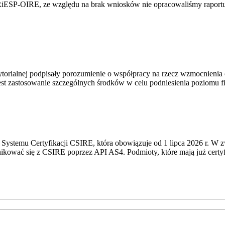
RiESP-OIRE, ze względu na brak wniosków nie opracowaliśmy raportu 
torialnej podpisały porozumienie o współpracy na rzecz wzmocnienia o
st zastosowanie szczególnych środków w celu podniesienia poziomu fizy
Systemu Certyfikacji CSIRE, która obowiązuje od 1 lipca 2026 r. W 
nikować się z CSIRE poprzez API AS4. Podmioty, które mają już certyf