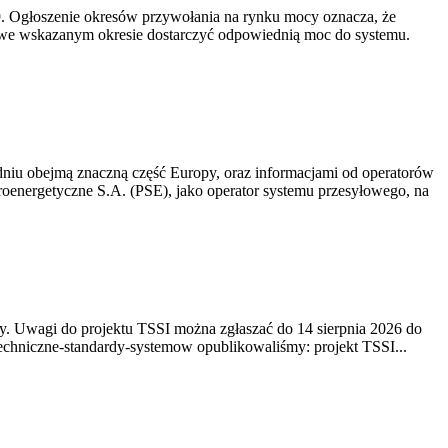
-19. Ogłoszenie okresów przywołania na rynku mocy oznacza, że
 we wskazanym okresie dostarczyć odpowiednią moc do systemu.
niu obejmą znaczną część Europy, oraz informacjami od operatorów
oenergetyczne S.A. (PSE), jako operator systemu przesyłowego, na
. Uwagi do projektu TSSI można zgłaszać do 14 sierpnia 2026 do
e/techniczne-standardy-systemow opublikowaliśmy: projekt TSSI...