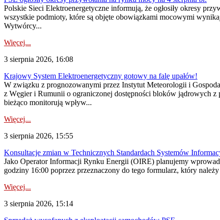
Polskie Sieci Elektroenergetyczne informują, że ogłosiły okresy pr
wszystkie podmioty, które są objęte obowiązkami mocowymi wynika
Wytwórcy...
Więcej...
3 sierpnia 2026, 16:08
Krajowy System Elektroenergetyczny gotowy na falę upałów!
W związku z prognozowanymi przez Instytut Meteorologii i Gospod
z Węgier i Rumunii o ograniczonej dostępności bloków jądrowych z 
bieżąco monitorują wpływ...
Więcej...
3 sierpnia 2026, 15:55
Konsultacje zmian w Technicznych Standardach Systemów Informac
Jako Operator Informacji Rynku Energii (OIRE) planujemy wprowadz
godziny 16:00 poprzez przeznaczony do tego formularz, który należy p
Więcej...
3 sierpnia 2026, 15:14