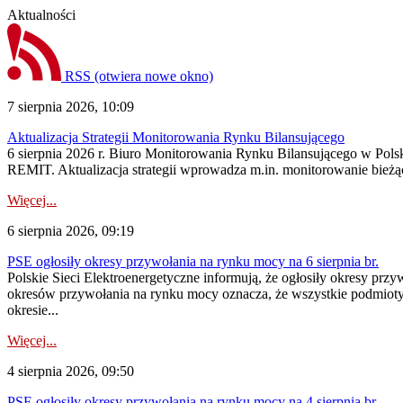
Aktualności
RSS
(otwiera nowe okno)
7 sierpnia 2026, 10:09
Aktualizacja Strategii Monitorowania Rynku Bilansującego
6 sierpnia 2026 r. Biuro Monitorowania Rynku Bilansującego w Polsk
REMIT. Aktualizacja strategii wprowadza m.in. monitorowanie bież
Więcej...
6 sierpnia 2026, 09:19
PSE ogłosiły okresy przywołania na rynku mocy na 6 sierpnia br.
Polskie Sieci Elektroenergetyczne informują, że ogłosiły okresy prz
okresów przywołania na rynku mocy oznacza, że wszystkie podmiot
okresie...
Więcej...
4 sierpnia 2026, 09:50
PSE ogłosiły okresy przywołania na rynku mocy na 4 sierpnia br.