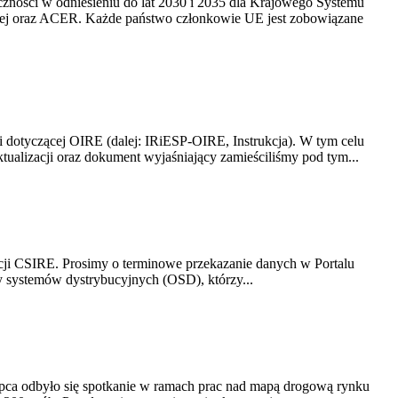
yczności w odniesieniu do lat 2030 i 2035 dla Krajowego Systemu
kiej oraz ACER. Każde państwo członkowie UE jest zobowiązane
i dotyczącej OIRE (dalej: IRiESP-OIRE, Instrukcja). W tym celu
aktualizacji oraz dokument wyjaśniający zamieściliśmy pod tym...
acji CSIRE. Prosimy o terminowe przekazanie danych w Portalu
zy systemów dystrybucyjnych (OSD), którzy...
lipca odbyło się spotkanie w ramach prac nad mapą drogową rynku