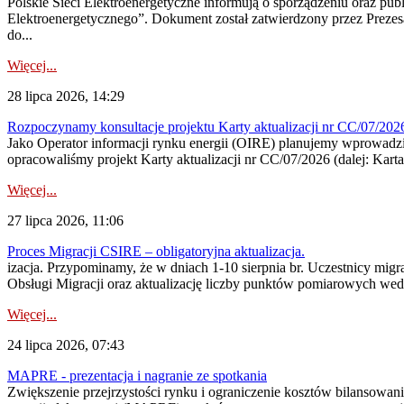
Polskie Sieci Elektroenergetyczne informują o sporządzeniu oraz pu
Elektroenergetycznego”. Dokument został zatwierdzony przez Preze
do...
Więcej...
28 lipca 2026, 14:29
Rozpoczynamy konsultacje projektu Karty aktualizacji nr CC/07/2
Jako Operator informacji rynku energii (OIRE) planujemy wprowadzić
opracowaliśmy projekt Karty aktualizacji nr CC/07/2026 (dalej: Karta
Więcej...
27 lipca 2026, 11:06
Proces Migracji CSIRE – obligatoryjna aktualizacja.
izacja. Przypominamy, że w dniach 1-10 sierpnia br. Uczestnicy mi
Obsługi Migracji oraz aktualizację liczby punktów pomiarowych wedł
Więcej...
24 lipca 2026, 07:43
MAPRE - prezentacja i nagranie ze spotkania
Zwiększenie przejrzystości rynku i ograniczenie kosztów bilansowan