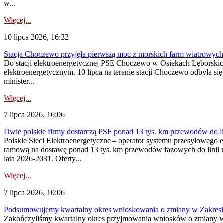
w...
Więcej...
10 lipca 2026, 16:32
Stacja Choczewo przyjęła pierwszą moc z morskich farm wiatrowych
Do stacji elektroenergetycznej PSE Choczewo w Osiekach Lęborskich 
elektroenergetycznym. 10 lipca na terenie stacji Choczewo odbyła si
minister...
Więcej...
7 lipca 2026, 16:06
Dwie polskie firmy dostarczą PSE ponad 13 tys. km przewodów do li
Polskie Sieci Elektroenergetyczne – operator systemu przesyłoweg
ramową na dostawę ponad 13 tys. km przewodów fazowych do linii na
lata 2026-2031. Oferty...
Więcej...
7 lipca 2026, 10:06
Podsumowujemy kwartalny okres wnioskowania o zmiany w Zakres
Zakończyliśmy kwartalny okres przyjmowania wniosków o zmiany w 