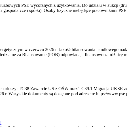
 służbowych PSE wycofanych z użytkowania. Do udziału w aukcji (dru
i gospodarcze i spółki). Osoby fizyczne niebędące pracownikami PSE i
rgetycznym w czerwcu 2026 r. Jakość bilansowania handlowego nadal 
edzialne za Bilansowanie (POB) odpowiadają finansowo za różnicę mię
 scenariuszy: TC38 Zawarcie US z OŚW oraz TC39.1 Migracja UKSE 
6 r. Wszystkie dokumenty są dostępne pod adresem: https://www.pse.pl/
i