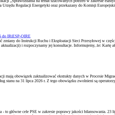
blikacji „Sprawozdania na temat szacowanych potrzeb w zakresie elast
sa Urzędu Regulacji Energetyki oraz przekazany do Komisji Europejs
026 do IRiESP-OIRE
 zmiany do Instrukcji Ruchu i Eksploatacji Sieci Przesyłowej w częśc
 aktualizacji) i rozpoczynamy jej konsultacje. Informujemy, że: Kartę 
gracji mają obowiązek zaktualizować ekstrakty danych w Procesie Migr
ug stanu na 31 lipca 2026 r. Z tego obowiązku zwolnieni są operator
ia - to główne cele PSE w zakresie poprawy jakości bilansowania. 23 