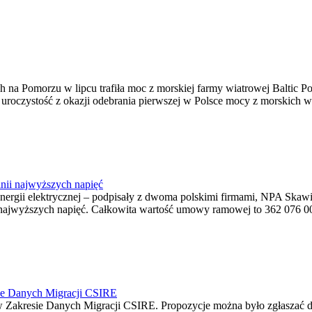
na Pomorzu w lipcu trafiła moc z morskiej farmy wiatrowej Baltic Pow
ę uroczystość z okazji odebrania pierwszej w Polsce mocy z morskich w
nii najwyższych napięć
o energii elektrycznej – podpisały z dwoma polskimi firmami, NPA S
jwyższych napięć. Całkowita wartość umowy ramowej to 362 076 000,0
ie Danych Migracji CSIRE
Zakresie Danych Migracji CSIRE. Propozycje można było zgłaszać d