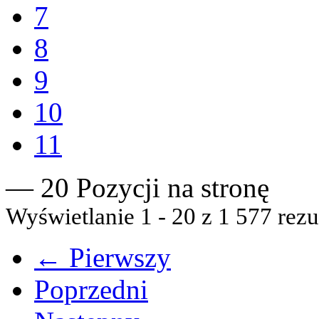
7
8
9
10
11
— 20 Pozycji na stronę
Wyświetlanie 1 - 20 z 1 577 rezu
← Pierwszy
Poprzedni