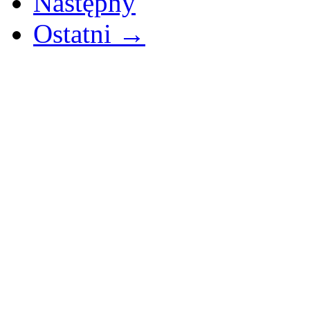
Następny
Ostatni →