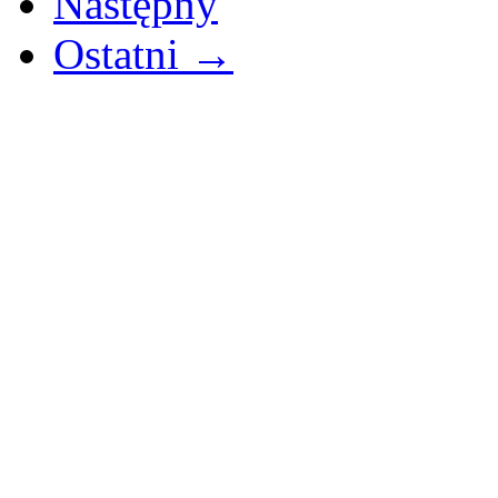
Następny
Ostatni →