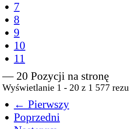
7
8
9
10
11
— 20 Pozycji na stronę
Wyświetlanie 1 - 20 z 1 577 rezu
← Pierwszy
Poprzedni