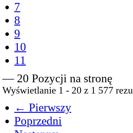
7
8
9
10
11
— 20 Pozycji na stronę
Wyświetlanie 1 - 20 z 1 577 rezu
← Pierwszy
Poprzedni