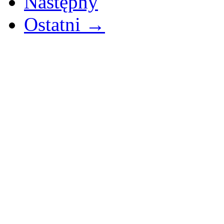
Następny
Ostatni →