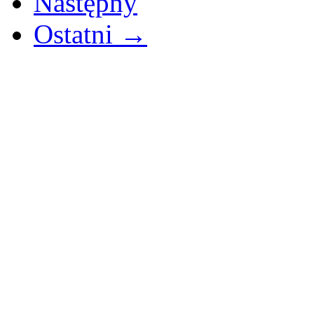
Następny
Ostatni →