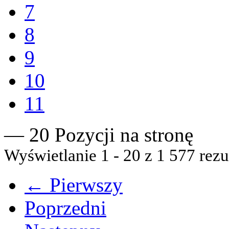
7
8
9
10
11
— 20 Pozycji na stronę
Wyświetlanie 1 - 20 z 1 577 rezu
← Pierwszy
Poprzedni