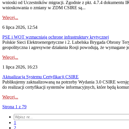
wnioski od Uczestników migracji. Zgodnie z pkt. 4.7.4 dokumentu I
wnioskowania o zmiany w ZDM CSIRE są...
Więcej...
6 lipca 2026, 12:54
PSE i WOT wzmacniają ochronę infrastruktury krytycznej
Polskie Sieci Elektroenergetyczne i 2. Lubelska Brygada Obrony Tery
geopolityczna i agresywne działania Rosji powodują, że wymagane je
Więcej...
1 lipca 2026, 16:23
Aktualizacja Systemu Certyfikacji CSIRE
Publikujemy zaktualizowaną na potrzeby Wydania 3.0 CSIRE wersję 
do realizacji certyfikacji systemów informacyjnych, które będą komu
Więcej...
Strona 1 z 79
1
2