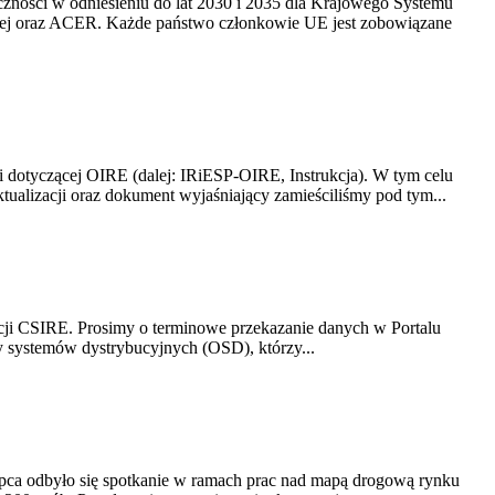
yczności w odniesieniu do lat 2030 i 2035 dla Krajowego Systemu
kiej oraz ACER. Każde państwo członkowie UE jest zobowiązane
i dotyczącej OIRE (dalej: IRiESP-OIRE, Instrukcja). W tym celu
aktualizacji oraz dokument wyjaśniający zamieściliśmy pod tym...
acji CSIRE. Prosimy o terminowe przekazanie danych w Portalu
zy systemów dystrybucyjnych (OSD), którzy...
lipca odbyło się spotkanie w ramach prac nad mapą drogową rynku