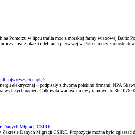
na Pomorzu w lipcu trafiła moc z morskiej farmy wiatrowej Baltic Pow
ę uroczystość z okazji odebrania pierwszej w Polsce mocy z morskich w
nii najwyższych napięć
o energii elektrycznej – podpisały z dwoma polskimi firmami, NPA S
jwyższych napięć. Całkowita wartość umowy ramowej to 362 076 000,0
ie Danych Migracji CSIRE
Zakresie Danych Migracji CSIRE. Propozycje można było zgłaszać d