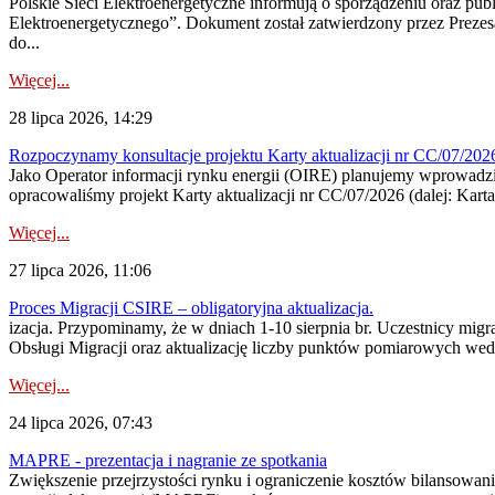
Polskie Sieci Elektroenergetyczne informują o sporządzeniu oraz pu
Elektroenergetycznego”. Dokument został zatwierdzony przez Preze
do...
Więcej...
28 lipca 2026, 14:29
Rozpoczynamy konsultacje projektu Karty aktualizacji nr CC/07/2
Jako Operator informacji rynku energii (OIRE) planujemy wprowadzić
opracowaliśmy projekt Karty aktualizacji nr CC/07/2026 (dalej: Karta
Więcej...
27 lipca 2026, 11:06
Proces Migracji CSIRE – obligatoryjna aktualizacja.
izacja. Przypominamy, że w dniach 1-10 sierpnia br. Uczestnicy mi
Obsługi Migracji oraz aktualizację liczby punktów pomiarowych wedł
Więcej...
24 lipca 2026, 07:43
MAPRE - prezentacja i nagranie ze spotkania
Zwiększenie przejrzystości rynku i ograniczenie kosztów bilansowan