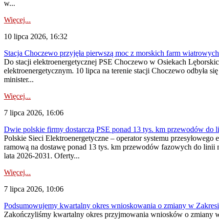
w...
Więcej...
10 lipca 2026, 16:32
Stacja Choczewo przyjęła pierwszą moc z morskich farm wiatrowych
Do stacji elektroenergetycznej PSE Choczewo w Osiekach Lęborskich 
elektroenergetycznym. 10 lipca na terenie stacji Choczewo odbyła si
minister...
Więcej...
7 lipca 2026, 16:06
Dwie polskie firmy dostarczą PSE ponad 13 tys. km przewodów do li
Polskie Sieci Elektroenergetyczne – operator systemu przesyłoweg
ramową na dostawę ponad 13 tys. km przewodów fazowych do linii na
lata 2026-2031. Oferty...
Więcej...
7 lipca 2026, 10:06
Podsumowujemy kwartalny okres wnioskowania o zmiany w Zakres
Zakończyliśmy kwartalny okres przyjmowania wniosków o zmiany w 