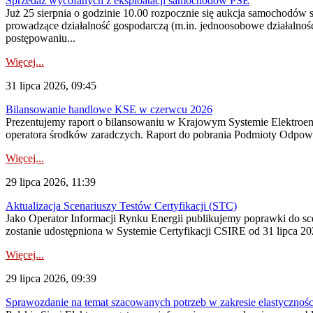
Sprzedaż wycofanych z eksploatacji samochodów PSE
Już 25 sierpnia o godzinie 10.00 rozpocznie się aukcja samochodów
prowadzące działalność gospodarczą (m.in. jednoosobowe działalnośc
postępowaniu...
Więcej...
31 lipca 2026, 09:45
Bilansowanie handlowe KSE w czerwcu 2026
Prezentujemy raport o bilansowaniu w Krajowym Systemie Elektroene
operatora środków zaradczych. Raport do pobrania Podmioty Odpowi
Więcej...
29 lipca 2026, 11:39
Aktualizacja Scenariuszy Testów Certyfikacji (STC)
Jako Operator Informacji Rynku Energii publikujemy poprawki do
zostanie udostępniona w Systemie Certyfikacji CSIRE od 31 lipca 202
Więcej...
29 lipca 2026, 09:39
Sprawozdanie na temat szacowanych potrzeb w zakresie elastycznośc