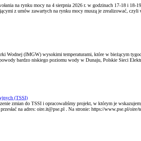
zywołania na rynku mocy na 4 sierpnia 2026 r. w godzinach 17-18 i 18
jącymi z umów zawartych na rynku mocy muszą je zrealizować, czyli
arki Wodnej (IMGW) wysokimi temperaturami, które w bieżącym tygod
powody bardzo niskiego poziomu wody w Dunaju, Polskie Sieci Elektr
yjnych (TSSI)
enie zmian do TSSI i opracowaliśmy projekt, w którym je wskazujemy
rzesłać na adres: oire.it@pse.pl . Na stronie: https://www.pse.pl/oir