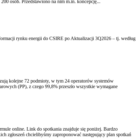
200 osób. Przedstawiono na nim m.in. koncepcję...
rmacji rynku energii do CSIRE po Aktualizacji 3Q2026 – tj. według
izują kolejne 72 podmioty, w tym 24 operatorów systemów
iarowych (PP), z czego 99,8% przeszło wszystkie wymagane
ule online. Link do spotkania znajduje się poniżej. Bardzo
ich zgłoszeń chcielibyśmy zaproponować następujący plan spotkań