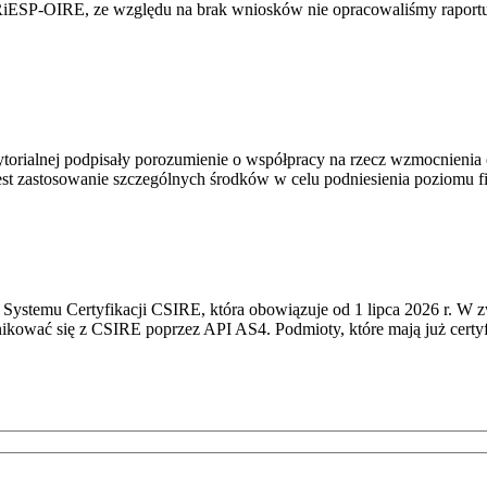
RiESP-OIRE, ze względu na brak wniosków nie opracowaliśmy raportu 
torialnej podpisały porozumienie o współpracy na rzecz wzmocnienia o
st zastosowanie szczególnych środków w celu podniesienia poziomu fizy
Systemu Certyfikacji CSIRE, która obowiązuje od 1 lipca 2026 r. W 
nikować się z CSIRE poprzez API AS4. Podmioty, które mają już certyf