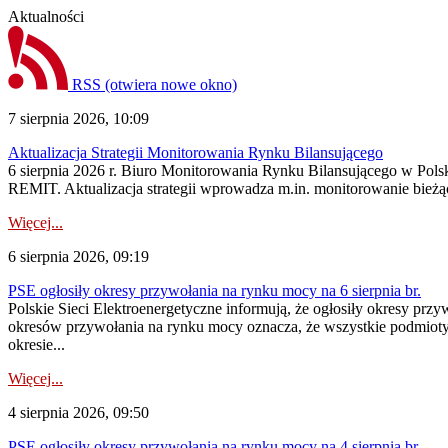
Aktualności
RSS
(otwiera nowe okno)
7 sierpnia 2026, 10:09
Aktualizacja Strategii Monitorowania Rynku Bilansującego
6 sierpnia 2026 r. Biuro Monitorowania Rynku Bilansującego w Polsk
REMIT. Aktualizacja strategii wprowadza m.in. monitorowanie bież
Więcej...
6 sierpnia 2026, 09:19
PSE ogłosiły okresy przywołania na rynku mocy na 6 sierpnia br.
Polskie Sieci Elektroenergetyczne informują, że ogłosiły okresy prz
okresów przywołania na rynku mocy oznacza, że wszystkie podmiot
okresie...
Więcej...
4 sierpnia 2026, 09:50
PSE ogłosiły okresy przywołania na rynku mocy na 4 sierpnia br.