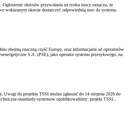
-19. Ogłoszenie okresów przywołania na rynku mocy oznacza, że
 we wskazanym okresie dostarczyć odpowiednią moc do systemu.
niu obejmą znaczną część Europy, oraz informacjami od operatorów
oenergetyczne S.A. (PSE), jako operator systemu przesyłowego, na
. Uwagi do projektu TSSI można zgłaszać do 14 sierpnia 2026 do
e/techniczne-standardy-systemow opublikowaliśmy: projekt TSSI...