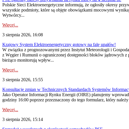
Polskie Sieci Elektroenergetyczne informują, że ogłosiły okresy pr
wszystkie podmioty, które są objęte obowiązkami mocowymi wynika
Wytwórcy...
Więcej...
3 sierpnia 2026, 16:08
Krajowy System Elektroenergetyczny gotowy na falę upałów!
W związku z prognozowanymi przez Instytut Meteorologii i Gospod
z Węgier i Rumunii o ograniczonej dostępności bloków jądrowych z 
bieżąco monitorują wpływ...
Więcej...
3 sierpnia 2026, 15:55
Konsultacje zmian w Technicznych Standardach Systemów Informac
Jako Operator Informacji Rynku Energii (OIRE) planujemy wprowadz
godziny 16:00 poprzez przeznaczony do tego formularz, który należy p
Więcej...
3 sierpnia 2026, 15:14