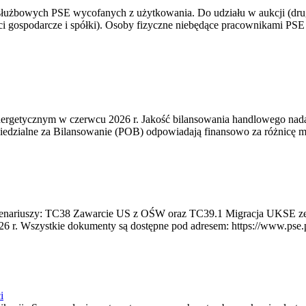
 służbowych PSE wycofanych z użytkowania. Do udziału w aukcji (dru
i gospodarcze i spółki). Osoby fizyczne niebędące pracownikami PSE i
rgetycznym w czerwcu 2026 r. Jakość bilansowania handlowego nadal 
edzialne za Bilansowanie (POB) odpowiadają finansowo za różnicę mię
 scenariuszy: TC38 Zawarcie US z OŚW oraz TC39.1 Migracja UKSE 
6 r. Wszystkie dokumenty są dostępne pod adresem: https://www.pse.pl/
i