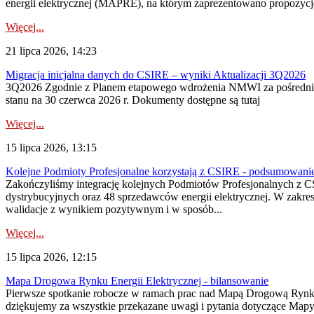
energii elektrycznej (MAPRE), na którym zaprezentowano propozycje
Więcej...
21 lipca 2026, 14:23
Migracja inicjalna danych do CSIRE – wyniki Aktualizacji 3Q2026
3Q2026 Zgodnie z Planem etapowego wdrożenia NMWI za pośrednictwe
stanu na 30 czerwca 2026 r. Dokumenty dostępne są tutaj
Więcej...
15 lipca 2026, 13:15
Kolejne Podmioty Profesjonalne korzystają z CSIRE - podsumowani
Zakończyliśmy integrację kolejnych Podmiotów Profesjonalnych z C
dystrybucyjnych oraz 48 sprzedawców energii elektrycznej. W zakr
walidacje z wynikiem pozytywnym i w sposób...
Więcej...
15 lipca 2026, 12:15
Mapa Drogowa Rynku Energii Elektrycznej - bilansowanie
Pierwsze spotkanie robocze w ramach prac nad Mapą Drogową Rynku En
dziękujemy za wszystkie przekazane uwagi i pytania dotyczące Map