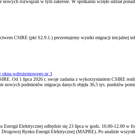
 nowych rozwiązań w tym zakresie. W spotkaniu wzięło udział ponad 
m CSIRE (pkt S2.9.1.) prezentujemy wyniki migracji inicjalnej info
e okna wdrożeniowego nr 3
SIRE. Od 1 lipca 2026 r. swoje zadania z wykorzystaniem CSIRE real
esie nowych podmiotów migracja danych objęła 36,5 tys. punktów pom
ergii Elektrycznej odbędzie się 23 lipca w godz. 10.00-12.00 w form
y Drogowej Rynku Energii Elektrycznej (MAPRE). Po analizie wszystk