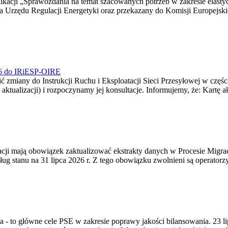
blikacji „Sprawozdania na temat szacowanych potrzeb w zakresie elast
sa Urzędu Regulacji Energetyki oraz przekazany do Komisji Europejs
026 do IRiESP-OIRE
 zmiany do Instrukcji Ruchu i Eksploatacji Sieci Przesyłowej w częśc
 aktualizacji) i rozpoczynamy jej konsultacje. Informujemy, że: Kartę 
gracji mają obowiązek zaktualizować ekstrakty danych w Procesie Migr
ug stanu na 31 lipca 2026 r. Z tego obowiązku zwolnieni są operator
ia - to główne cele PSE w zakresie poprawy jakości bilansowania. 23 