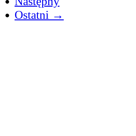
Następny
Ostatni →