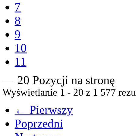
7
8
9
10
11
— 20 Pozycji na stronę
Wyświetlanie 1 - 20 z 1 577 rezu
← Pierwszy
Poprzedni