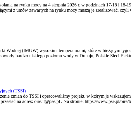
zywołania na rynku mocy na 4 sierpnia 2026 r. w godzinach 17-18 i 18
jącymi z umów zawartych na rynku mocy muszą je zrealizować, czyli
arki Wodnej (IMGW) wysokimi temperaturami, które w bieżącym tygod
powody bardzo niskiego poziomu wody w Dunaju, Polskie Sieci Elektr
yjnych (TSSI)
enie zmian do TSSI i opracowaliśmy projekt, w którym je wskazujemy
rzesłać na adres: oire.it@pse.pl . Na stronie: https://www.pse.pl/oir