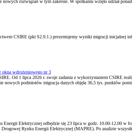
 nowych rozwiązań w tym zakresie. W spotkaniu wzięło udział ponad 
m CSIRE (pkt S2.9.1.) prezentujemy wyniki migracji inicjalnej info
e okna wdrożeniowego nr 3
SIRE. Od 1 lipca 2026 r. swoje zadania z wykorzystaniem CSIRE real
esie nowych podmiotów migracja danych objęła 36,5 tys. punktów pom
ergii Elektrycznej odbędzie się 23 lipca w godz. 10.00-12.00 w form
y Drogowej Rynku Energii Elektrycznej (MAPRE). Po analizie wszystk