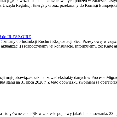
blikacji „Sprawozdania na temat szacowanych potrzeb w zakresie elast
sa Urzędu Regulacji Energetyki oraz przekazany do Komisji Europejs
026 do IRiESP-OIRE
 zmiany do Instrukcji Ruchu i Eksploatacji Sieci Przesyłowej w częśc
 aktualizacji) i rozpoczynamy jej konsultacje. Informujemy, że: Kartę 
gracji mają obowiązek zaktualizować ekstrakty danych w Procesie Migr
ug stanu na 31 lipca 2026 r. Z tego obowiązku zwolnieni są operator
ia - to główne cele PSE w zakresie poprawy jakości bilansowania. 23 