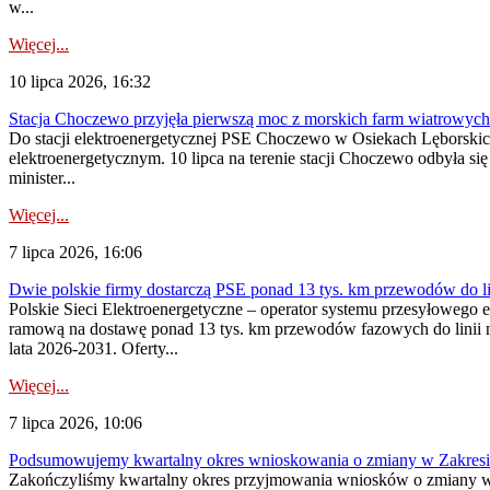
w...
Więcej...
10 lipca 2026, 16:32
Stacja Choczewo przyjęła pierwszą moc z morskich farm wiatrowych
Do stacji elektroenergetycznej PSE Choczewo w Osiekach Lęborskich 
elektroenergetycznym. 10 lipca na terenie stacji Choczewo odbyła si
minister...
Więcej...
7 lipca 2026, 16:06
Dwie polskie firmy dostarczą PSE ponad 13 tys. km przewodów do li
Polskie Sieci Elektroenergetyczne – operator systemu przesyłoweg
ramową na dostawę ponad 13 tys. km przewodów fazowych do linii na
lata 2026-2031. Oferty...
Więcej...
7 lipca 2026, 10:06
Podsumowujemy kwartalny okres wnioskowania o zmiany w Zakres
Zakończyliśmy kwartalny okres przyjmowania wniosków o zmiany w 