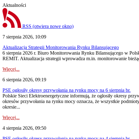
Aktualności
RSS
(otwiera nowe okno)
7 sierpnia 2026, 10:09
Aktualizacja Strategii Monitorowania Rynku Bilansującego
6 sierpnia 2026 r. Biuro Monitorowania Rynku Bilansującego w Polsk
REMIT. Aktualizacja strategii wprowadza m.in. monitorowanie bież
Więcej...
6 sierpnia 2026, 09:19
PSE ogłosiły okresy przywołania na rynku mocy na 6 sierpnia br.
Polskie Sieci Elektroenergetyczne informują, że ogłosiły okresy prz
okresów przywołania na rynku mocy oznacza, że wszystkie podmiot
okresie...
Więcej...
4 sierpnia 2026, 09:50
PSE ogłosiły okresy przywołania na rynku mocy na 4 sierpnia br.