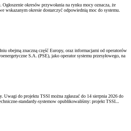
-19. Ogłoszenie okresów przywołania na rynku mocy oznacza, że
 we wskazanym okresie dostarczyć odpowiednią moc do systemu.
niu obejmą znaczną część Europy, oraz informacjami od operatorów
oenergetyczne S.A. (PSE), jako operator systemu przesyłowego, na
. Uwagi do projektu TSSI można zgłaszać do 14 sierpnia 2026 do
e/techniczne-standardy-systemow opublikowaliśmy: projekt TSSI...