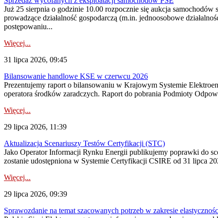
Sprzedaż wycofanych z eksploatacji samochodów PSE
Już 25 sierpnia o godzinie 10.00 rozpocznie się aukcja samochodów
prowadzące działalność gospodarczą (m.in. jednoosobowe działalnośc
postępowaniu...
Więcej...
31 lipca 2026, 09:45
Bilansowanie handlowe KSE w czerwcu 2026
Prezentujemy raport o bilansowaniu w Krajowym Systemie Elektroene
operatora środków zaradczych. Raport do pobrania Podmioty Odpowi
Więcej...
29 lipca 2026, 11:39
Aktualizacja Scenariuszy Testów Certyfikacji (STC)
Jako Operator Informacji Rynku Energii publikujemy poprawki do
zostanie udostępniona w Systemie Certyfikacji CSIRE od 31 lipca 202
Więcej...
29 lipca 2026, 09:39
Sprawozdanie na temat szacowanych potrzeb w zakresie elastycznośc