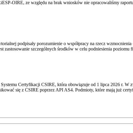
RiESP-OIRE, ze względu na brak wniosków nie opracowaliśmy raportu 
torialnej podpisały porozumienie o współpracy na rzecz wzmocnienia o
st zastosowanie szczególnych środków w celu podniesienia poziomu fizy
Systemu Certyfikacji CSIRE, która obowiązuje od 1 lipca 2026 r. W 
nikować się z CSIRE poprzez API AS4. Podmioty, które mają już certyf