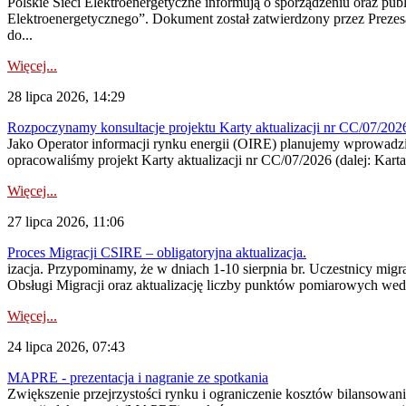
Polskie Sieci Elektroenergetyczne informują o sporządzeniu oraz pu
Elektroenergetycznego”. Dokument został zatwierdzony przez Preze
do...
Więcej...
28 lipca 2026, 14:29
Rozpoczynamy konsultacje projektu Karty aktualizacji nr CC/07/2
Jako Operator informacji rynku energii (OIRE) planujemy wprowadzić
opracowaliśmy projekt Karty aktualizacji nr CC/07/2026 (dalej: Karta
Więcej...
27 lipca 2026, 11:06
Proces Migracji CSIRE – obligatoryjna aktualizacja.
izacja. Przypominamy, że w dniach 1-10 sierpnia br. Uczestnicy mi
Obsługi Migracji oraz aktualizację liczby punktów pomiarowych wedł
Więcej...
24 lipca 2026, 07:43
MAPRE - prezentacja i nagranie ze spotkania
Zwiększenie przejrzystości rynku i ograniczenie kosztów bilansowan