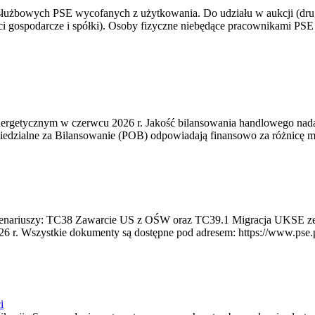
 służbowych PSE wycofanych z użytkowania. Do udziału w aukcji (dru
i gospodarcze i spółki). Osoby fizyczne niebędące pracownikami PSE i
rgetycznym w czerwcu 2026 r. Jakość bilansowania handlowego nadal 
edzialne za Bilansowanie (POB) odpowiadają finansowo za różnicę mię
 scenariuszy: TC38 Zawarcie US z OŚW oraz TC39.1 Migracja UKSE 
6 r. Wszystkie dokumenty są dostępne pod adresem: https://www.pse.pl/
i