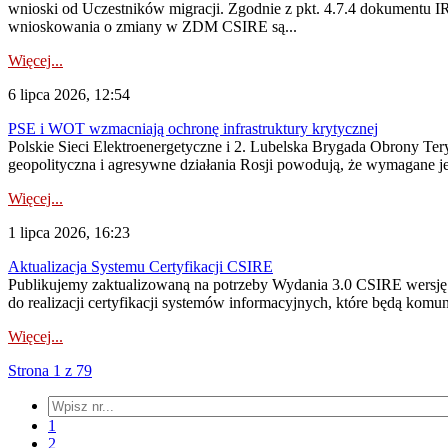
wnioski od Uczestników migracji. Zgodnie z pkt. 4.7.4 dokumentu I
wnioskowania o zmiany w ZDM CSIRE są...
Więcej...
6 lipca 2026, 12:54
PSE i WOT wzmacniają ochronę infrastruktury krytycznej
Polskie Sieci Elektroenergetyczne i 2. Lubelska Brygada Obrony Tery
geopolityczna i agresywne działania Rosji powodują, że wymagane je
Więcej...
1 lipca 2026, 16:23
Aktualizacja Systemu Certyfikacji CSIRE
Publikujemy zaktualizowaną na potrzeby Wydania 3.0 CSIRE wersję 
do realizacji certyfikacji systemów informacyjnych, które będą komu
Więcej...
Strona 1 z 79
1
2