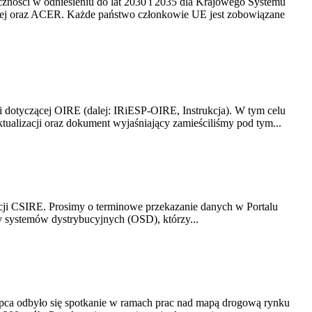
yczności w odniesieniu do lat 2030 i 2035 dla Krajowego Systemu
kiej oraz ACER. Każde państwo członkowie UE jest zobowiązane
i dotyczącej OIRE (dalej: IRiESP-OIRE, Instrukcja). W tym celu
aktualizacji oraz dokument wyjaśniający zamieściliśmy pod tym...
acji CSIRE. Prosimy o terminowe przekazanie danych w Portalu
zy systemów dystrybucyjnych (OSD), którzy...
lipca odbyło się spotkanie w ramach prac nad mapą drogową rynku