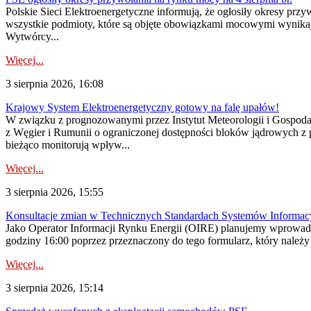
Polskie Sieci Elektroenergetyczne informują, że ogłosiły okresy pr
wszystkie podmioty, które są objęte obowiązkami mocowymi wynika
Wytwórcy...
Więcej...
3 sierpnia 2026, 16:08
Krajowy System Elektroenergetyczny gotowy na falę upałów!
W związku z prognozowanymi przez Instytut Meteorologii i Gospod
z Węgier i Rumunii o ograniczonej dostępności bloków jądrowych z 
bieżąco monitorują wpływ...
Więcej...
3 sierpnia 2026, 15:55
Konsultacje zmian w Technicznych Standardach Systemów Informac
Jako Operator Informacji Rynku Energii (OIRE) planujemy wprowadz
godziny 16:00 poprzez przeznaczony do tego formularz, który należy p
Więcej...
3 sierpnia 2026, 15:14