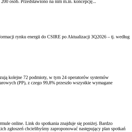
200 osób. Przedstawiono na nim m.in. koncepcję...
rmacji rynku energii do CSIRE po Aktualizacji 3Q2026 – tj. według
izują kolejne 72 podmioty, w tym 24 operatorów systemów
iarowych (PP), z czego 99,8% przeszło wszystkie wymagane
ule online. Link do spotkania znajduje się poniżej. Bardzo
ich zgłoszeń chcielibyśmy zaproponować następujący plan spotkań