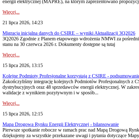
energii elektrycznej (MAPRE), na którym zaprezentowano propozycje
Więcej...
21 lipca 2026, 14:23
Migracja inicjalna danych do CSIRE – wyniki Aktualizacji 3Q2026
3Q2026 Zgodnie z Planem etapowego wdrożenia NMWI za pośrednictwe
stanu na 30 czerwca 2026 r. Dokumenty dostępne są tutaj
Więcej...
15 lipca 2026, 13:15
Kolejne Podmioty Profesjonalne korzystają z CSIRE - podsumowani
Zakończyliśmy integrację kolejnych Podmiotów Profesjonalnych z C
dystrybucyjnych oraz 48 sprzedawców energii elektrycznej. W zakr
walidacje z wynikiem pozytywnym i w sposób...
Więcej...
15 lipca 2026, 12:15
Mapa Drogowa Rynku Energii Elektrycznej - bilansowanie
Pierwsze spotkanie robocze w ramach prac nad Mapą Drogową Rynku En
dziękujemy za wszystkie przekazane uwagi i pytania dotyczące Map