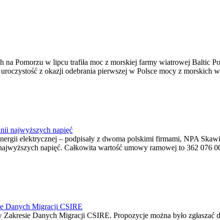
na Pomorzu w lipcu trafiła moc z morskiej farmy wiatrowej Baltic Pow
ę uroczystość z okazji odebrania pierwszej w Polsce mocy z morskich w
nii najwyższych napięć
o energii elektrycznej – podpisały z dwoma polskimi firmami, NPA S
jwyższych napięć. Całkowita wartość umowy ramowej to 362 076 000,0
ie Danych Migracji CSIRE
Zakresie Danych Migracji CSIRE. Propozycje można było zgłaszać d