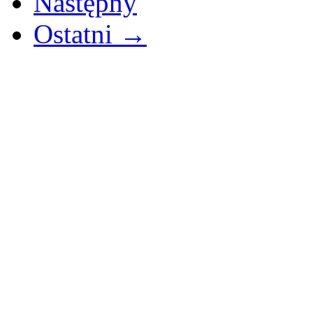
Następny
Ostatni →