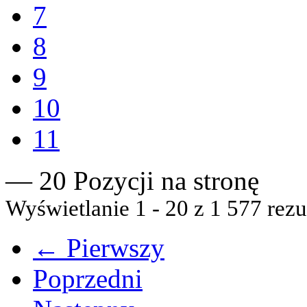
7
8
9
10
11
— 20 Pozycji na stronę
Wyświetlanie 1 - 20 z 1 577 rezu
← Pierwszy
Poprzedni