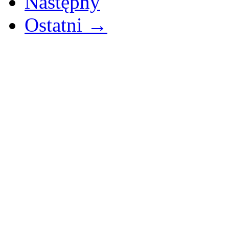
Następny
Ostatni →