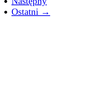
Następny
Ostatni →