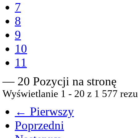
7
8
9
10
11
— 20 Pozycji na stronę
Wyświetlanie 1 - 20 z 1 577 rezu
← Pierwszy
Poprzedni