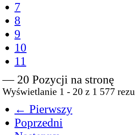
7
8
9
10
11
— 20 Pozycji na stronę
Wyświetlanie 1 - 20 z 1 577 rezu
← Pierwszy
Poprzedni