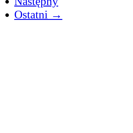
Następny
Ostatni →