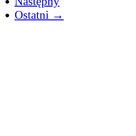
Następny
Ostatni →