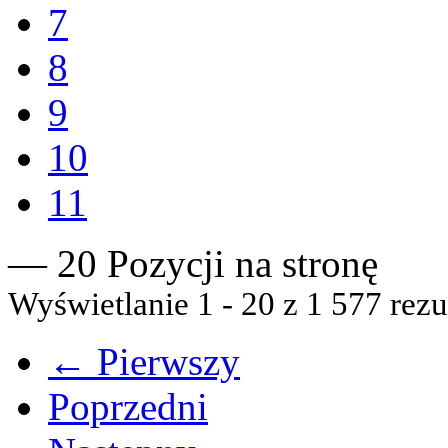
7
8
9
10
11
— 20 Pozycji na stronę
Wyświetlanie 1 - 20 z 1 577 rezu
← Pierwszy
Poprzedni