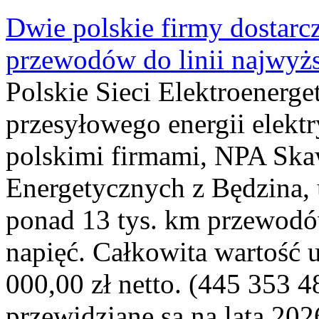
Dwie polskie firmy dostarc
przewodów do linii najwyż
Polskie Sieci Elektroenerge
przesyłowego energii elekt
polskimi firmami, NPA Sk
Energetycznych z Będzina
ponad 13 tys. km przewodó
napięć. Całkowita wartość
000,00 zł netto. (445 353 4
przewidziane są na lata 202