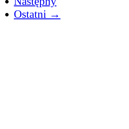
Następny
Ostatni →