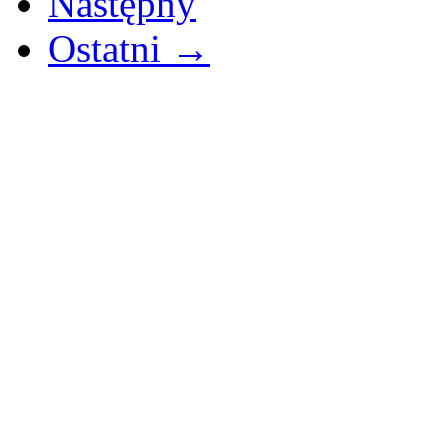
Następny
Ostatni →