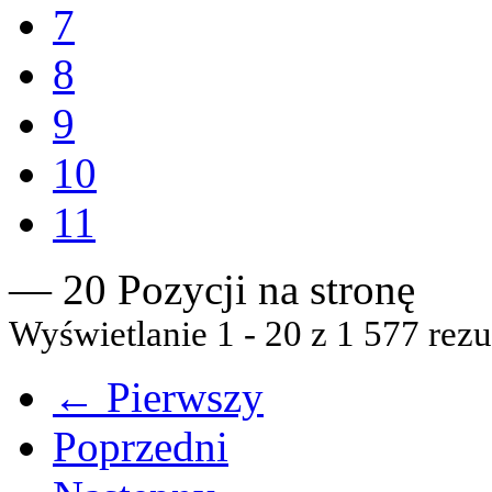
7
8
9
10
11
— 20 Pozycji na stronę
Wyświetlanie 1 - 20 z 1 577 rezu
← Pierwszy
Poprzedni