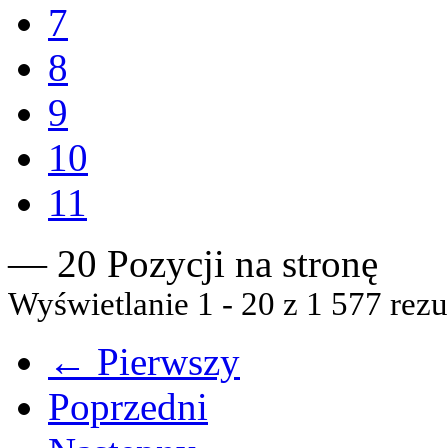
7
8
9
10
11
— 20 Pozycji na stronę
Wyświetlanie 1 - 20 z 1 577 rezu
← Pierwszy
Poprzedni