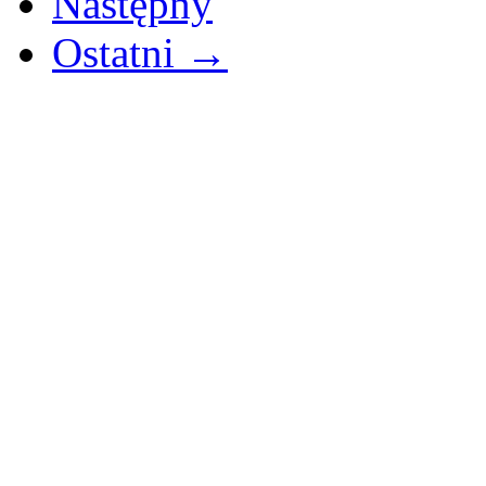
Następny
Ostatni →