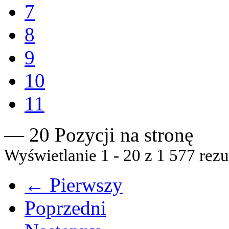
7
8
9
10
11
— 20 Pozycji na stronę
Wyświetlanie 1 - 20 z 1 577 rezu
← Pierwszy
Poprzedni