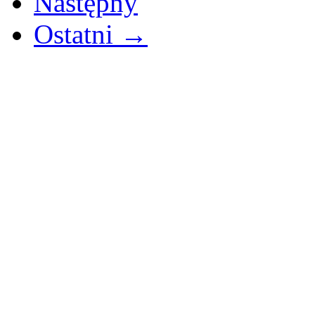
Następny
Ostatni →