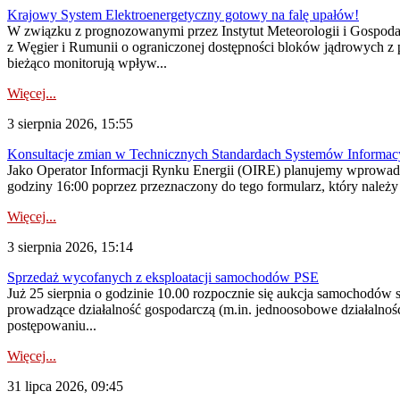
Krajowy System Elektroenergetyczny gotowy na falę upałów!
W związku z prognozowanymi przez Instytut Meteorologii i Gospod
z Węgier i Rumunii o ograniczonej dostępności bloków jądrowych z 
bieżąco monitorują wpływ...
Więcej...
3 sierpnia 2026, 15:55
Konsultacje zmian w Technicznych Standardach Systemów Informac
Jako Operator Informacji Rynku Energii (OIRE) planujemy wprowadz
godziny 16:00 poprzez przeznaczony do tego formularz, który należy p
Więcej...
3 sierpnia 2026, 15:14
Sprzedaż wycofanych z eksploatacji samochodów PSE
Już 25 sierpnia o godzinie 10.00 rozpocznie się aukcja samochodów
prowadzące działalność gospodarczą (m.in. jednoosobowe działalnośc
postępowaniu...
Więcej...
31 lipca 2026, 09:45