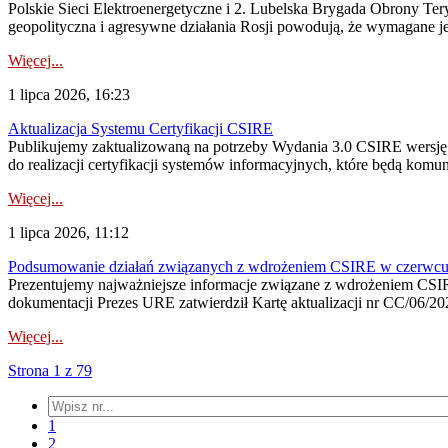
Polskie Sieci Elektroenergetyczne i 2. Lubelska Brygada Obrony Tery
geopolityczna i agresywne działania Rosji powodują, że wymagane je
Więcej...
1 lipca 2026, 16:23
Aktualizacja Systemu Certyfikacji CSIRE
Publikujemy zaktualizowaną na potrzeby Wydania 3.0 CSIRE wersję 
do realizacji certyfikacji systemów informacyjnych, które będą komu
Więcej...
1 lipca 2026, 11:12
Podsumowanie działań związanych z wdrożeniem CSIRE w czerwc
Prezentujemy najważniejsze informacje związane z wdrożeniem CSIRE
dokumentacji Prezes URE zatwierdził Kartę aktualizacji nr CC/06/202
Więcej...
Strona 1 z 79
1
2