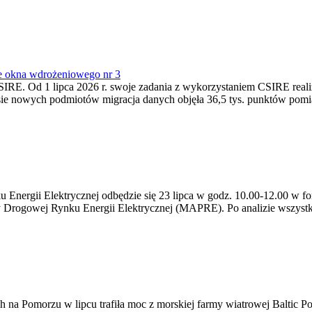
e okna wdrożeniowego nr 3
SIRE. Od 1 lipca 2026 r. swoje zadania z wykorzystaniem CSIRE real
esie nowych podmiotów migracja danych objęła 36,5 tys. punktów pom
ergii Elektrycznej odbędzie się 23 lipca w godz. 10.00-12.00 w form
y Drogowej Rynku Energii Elektrycznej (MAPRE). Po analizie wszystk
na Pomorzu w lipcu trafiła moc z morskiej farmy wiatrowej Baltic Pow