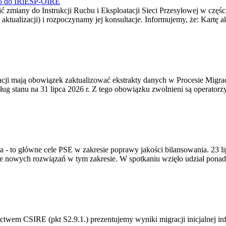
026 do IRiESP-OIRE
 zmiany do Instrukcji Ruchu i Eksploatacji Sieci Przesyłowej w częśc
 aktualizacji) i rozpoczynamy jej konsultacje. Informujemy, że: Kartę 
gracji mają obowiązek zaktualizować ekstrakty danych w Procesie Migr
ug stanu na 31 lipca 2026 r. Z tego obowiązku zwolnieni są operator
ia - to główne cele PSE w zakresie poprawy jakości bilansowania. 23 
 nowych rozwiązań w tym zakresie. W spotkaniu wzięło udział ponad 
m CSIRE (pkt S2.9.1.) prezentujemy wyniki migracji inicjalnej info