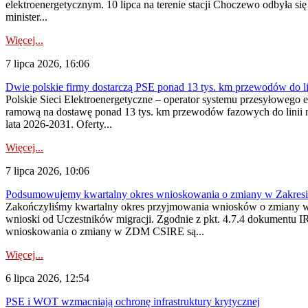
elektroenergetycznym. 10 lipca na terenie stacji Choczewo odbyła si
minister...
Więcej...
7 lipca 2026, 16:06
Dwie polskie firmy dostarczą PSE ponad 13 tys. km przewodów do li
Polskie Sieci Elektroenergetyczne – operator systemu przesyłoweg
ramową na dostawę ponad 13 tys. km przewodów fazowych do linii na
lata 2026-2031. Oferty...
Więcej...
7 lipca 2026, 10:06
Podsumowujemy kwartalny okres wnioskowania o zmiany w Zakres
Zakończyliśmy kwartalny okres przyjmowania wniosków o zmiany w 
wnioski od Uczestników migracji. Zgodnie z pkt. 4.7.4 dokumentu I
wnioskowania o zmiany w ZDM CSIRE są...
Więcej...
6 lipca 2026, 12:54
PSE i WOT wzmacniają ochronę infrastruktury krytycznej