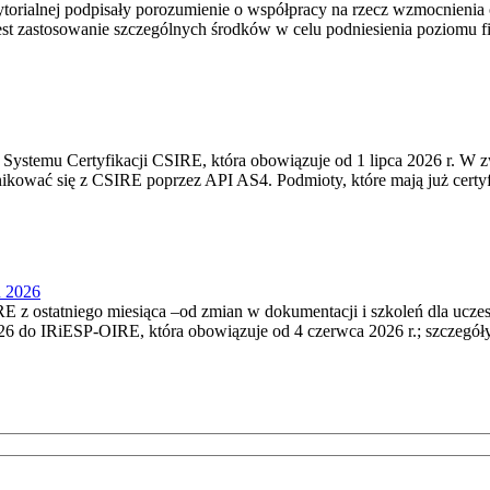
torialnej podpisały porozumienie o współpracy na rzecz wzmocnienia o
st zastosowanie szczególnych środków w celu podniesienia poziomu fizy
Systemu Certyfikacji CSIRE, która obowiązuje od 1 lipca 2026 r. W 
nikować się z CSIRE poprzez API AS4. Podmioty, które mają już certyf
u 2026
 z ostatniego miesiąca –od zmian w dokumentacji i szkoleń dla ucze
6 do IRiESP‑OIRE, która obowiązuje od 4 czerwca 2026 r.; szczegóły i