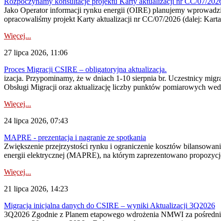
Rozpoczynamy konsultacje projektu Karty aktualizacji nr CC/07/2
Jako Operator informacji rynku energii (OIRE) planujemy wprowadzić
opracowaliśmy projekt Karty aktualizacji nr CC/07/2026 (dalej: Karta
Więcej...
27 lipca 2026, 11:06
Proces Migracji CSIRE – obligatoryjna aktualizacja.
izacja. Przypominamy, że w dniach 1-10 sierpnia br. Uczestnicy mi
Obsługi Migracji oraz aktualizację liczby punktów pomiarowych wedł
Więcej...
24 lipca 2026, 07:43
MAPRE - prezentacja i nagranie ze spotkania
Zwiększenie przejrzystości rynku i ograniczenie kosztów bilansowan
energii elektrycznej (MAPRE), na którym zaprezentowano propozycje
Więcej...
21 lipca 2026, 14:23
Migracja inicjalna danych do CSIRE – wyniki Aktualizacji 3Q2026
3Q2026 Zgodnie z Planem etapowego wdrożenia NMWI za pośrednictwe