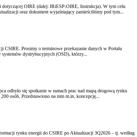
i dotyczącej OIRE (dalej: IRiESP-OIRE, Instrukcja). W tym celu
aktualizacji oraz dokument wyjaśniający zamieściliśmy pod tym...
acji CSIRE. Prosimy o terminowe przekazanie danych w Portalu
zy systemów dystrybucyjnych (OSD), którzy...
lipca odbyło się spotkanie w ramach prac nad mapą drogową rynku
200 osób. Przedstawiono na nim m.in. koncepcję...
rmacji rynku energii do CSIRE po Aktualizacji 3Q2026 – tj. według