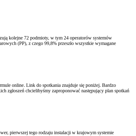
izują kolejne 72 podmioty, w tym 24 operatorów systemów
iarowych (PP), z czego 99,8% przeszło wszystkie wymagane
ule online. Link do spotkania znajduje się poniżej. Bardzo
ich zgłoszeń chcielibyśmy zaproponować następujący plan spotkań
er, pierwszej tego rodzaju instalacji w krajowym systemie