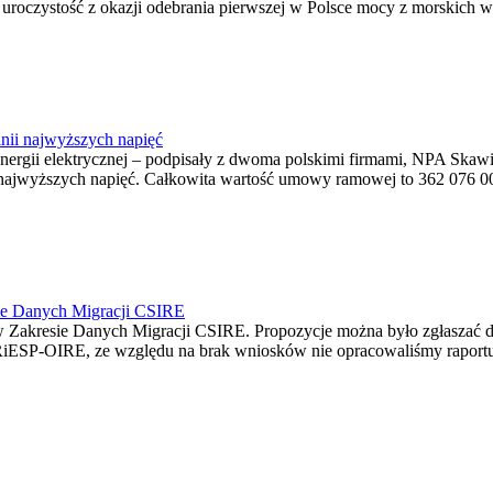
ę uroczystość z okazji odebrania pierwszej w Polsce mocy z morskich w
nii najwyższych napięć
o energii elektrycznej – podpisały z dwoma polskimi firmami, NPA S
jwyższych napięć. Całkowita wartość umowy ramowej to 362 076 000,0
ie Danych Migracji CSIRE
Zakresie Danych Migracji CSIRE. Propozycje można było zgłaszać d
RiESP-OIRE, ze względu na brak wniosków nie opracowaliśmy raportu 