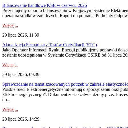
Bilansowanie handlowe KSE w czerwcu 2026
Prezentujemy raport o bilansowaniu w Krajowym Systemie Elektroene
operatora środków zaradczych. Raport do pobrania Podmioty Odpowi
Więcej...
29 lipca 2026, 11:39
Aktualizacja Scenariuszy Testów Certyfikacji (STC)
Jako Operator Informacji Rynku Energii publikujemy poprawki do
zostanie udostępniona w Systemie Certyfikacji CSIRE od 31 lipca 202
Więcej...
29 lipca 2026, 09:39
Sprawozdanie na temat szacowanych potrzeb w zakresie elastycznośc
Polskie Sieci Elektroenergetyczne informują o sporządzeniu oraz pu
Elektroenergetycznego”. Dokument został zatwierdzony przez Preze
do...
Więcej...
28 lipca 2026, 14:29