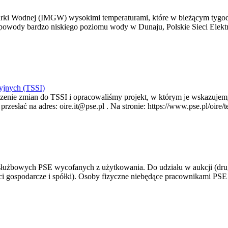
arki Wodnej (IMGW) wysokimi temperaturami, które w bieżącym tygod
powody bardzo niskiego poziomu wody w Dunaju, Polskie Sieci Elektr
yjnych (TSSI)
enie zmian do TSSI i opracowaliśmy projekt, w którym je wskazujemy
rzesłać na adres: oire.it@pse.pl . Na stronie: https://www.pse.pl/oir
 służbowych PSE wycofanych z użytkowania. Do udziału w aukcji (dru
i gospodarcze i spółki). Osoby fizyczne niebędące pracownikami PSE i