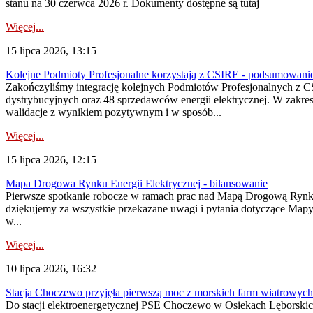
stanu na 30 czerwca 2026 r. Dokumenty dostępne są tutaj
Więcej...
15 lipca 2026, 13:15
Kolejne Podmioty Profesjonalne korzystają z CSIRE - podsumowani
Zakończyliśmy integrację kolejnych Podmiotów Profesjonalnych z C
dystrybucyjnych oraz 48 sprzedawców energii elektrycznej. W zakr
walidacje z wynikiem pozytywnym i w sposób...
Więcej...
15 lipca 2026, 12:15
Mapa Drogowa Rynku Energii Elektrycznej - bilansowanie
Pierwsze spotkanie robocze w ramach prac nad Mapą Drogową Rynku En
dziękujemy za wszystkie przekazane uwagi i pytania dotyczące Map
w...
Więcej...
10 lipca 2026, 16:32
Stacja Choczewo przyjęła pierwszą moc z morskich farm wiatrowych
Do stacji elektroenergetycznej PSE Choczewo w Osiekach Lęborskich 