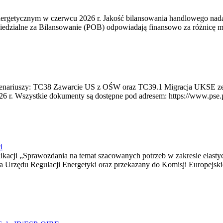
rgetycznym w czerwcu 2026 r. Jakość bilansowania handlowego nadal 
edzialne za Bilansowanie (POB) odpowiadają finansowo za różnicę mię
 scenariuszy: TC38 Zawarcie US z OŚW oraz TC39.1 Migracja UKSE 
6 r. Wszystkie dokumenty są dostępne pod adresem: https://www.pse.pl/
i
blikacji „Sprawozdania na temat szacowanych potrzeb w zakresie elast
sa Urzędu Regulacji Energetyki oraz przekazany do Komisji Europejs