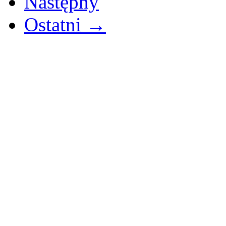
Następny
Ostatni →