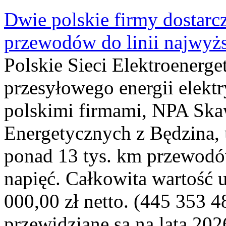
Dwie polskie firmy dostarc
przewodów do linii najwyż
Polskie Sieci Elektroenerge
przesyłowego energii elekt
polskimi firmami, NPA Sk
Energetycznych z Będzina
ponad 13 tys. km przewodó
napięć. Całkowita wartość
000,00 zł netto. (445 353 4
przewidziane są na lata 202