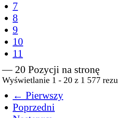
7
8
9
10
11
— 20 Pozycji na stronę
Wyświetlanie 1 - 20 z 1 577 rezu
← Pierwszy
Poprzedni