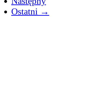
Następny
Ostatni →