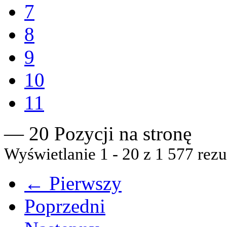
7
8
9
10
11
— 20 Pozycji na stronę
Wyświetlanie 1 - 20 z 1 577 rezu
← Pierwszy
Poprzedni