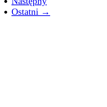
Następny
Ostatni →