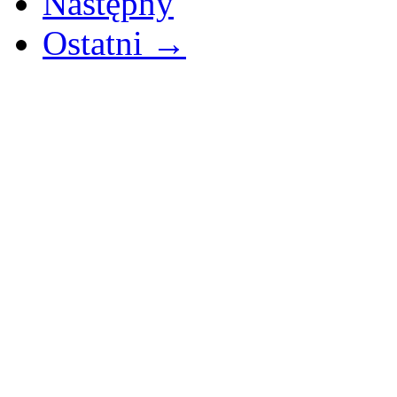
Następny
Ostatni →