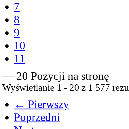
7
8
9
10
11
— 20 Pozycji na stronę
Wyświetlanie 1 - 20 z 1 577 rezu
← Pierwszy
Poprzedni