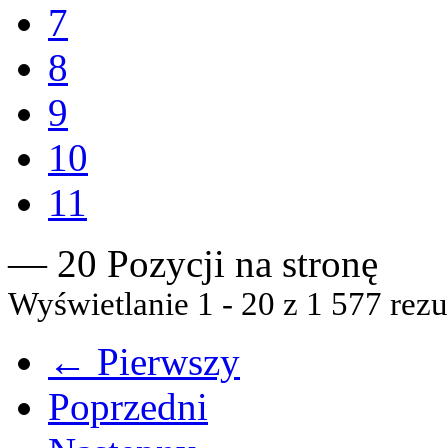
7
8
9
10
11
— 20 Pozycji na stronę
Wyświetlanie 1 - 20 z 1 577 rezu
← Pierwszy
Poprzedni