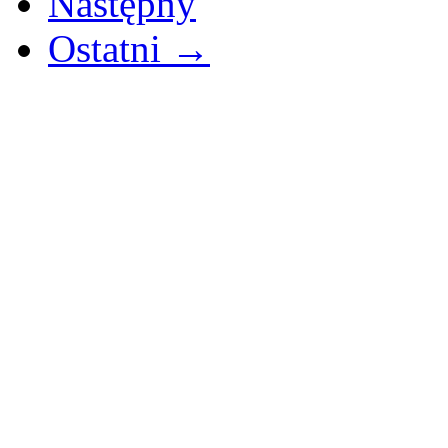
Następny
Ostatni →