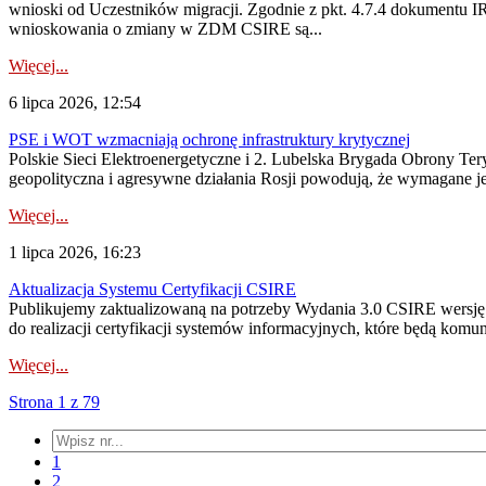
wnioski od Uczestników migracji. Zgodnie z pkt. 4.7.4 dokumentu I
wnioskowania o zmiany w ZDM CSIRE są...
Więcej...
6 lipca 2026, 12:54
PSE i WOT wzmacniają ochronę infrastruktury krytycznej
Polskie Sieci Elektroenergetyczne i 2. Lubelska Brygada Obrony Tery
geopolityczna i agresywne działania Rosji powodują, że wymagane je
Więcej...
1 lipca 2026, 16:23
Aktualizacja Systemu Certyfikacji CSIRE
Publikujemy zaktualizowaną na potrzeby Wydania 3.0 CSIRE wersję 
do realizacji certyfikacji systemów informacyjnych, które będą komu
Więcej...
Strona 1 z 79
1
2