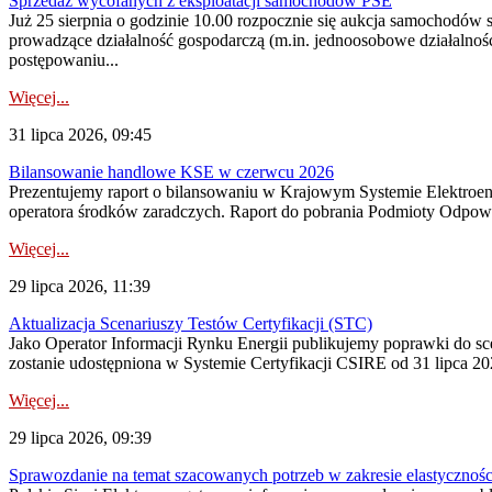
Sprzedaż wycofanych z eksploatacji samochodów PSE
Już 25 sierpnia o godzinie 10.00 rozpocznie się aukcja samochodów
prowadzące działalność gospodarczą (m.in. jednoosobowe działalnośc
postępowaniu...
Więcej...
31 lipca 2026, 09:45
Bilansowanie handlowe KSE w czerwcu 2026
Prezentujemy raport o bilansowaniu w Krajowym Systemie Elektroene
operatora środków zaradczych. Raport do pobrania Podmioty Odpowi
Więcej...
29 lipca 2026, 11:39
Aktualizacja Scenariuszy Testów Certyfikacji (STC)
Jako Operator Informacji Rynku Energii publikujemy poprawki do
zostanie udostępniona w Systemie Certyfikacji CSIRE od 31 lipca 202
Więcej...
29 lipca 2026, 09:39
Sprawozdanie na temat szacowanych potrzeb w zakresie elastycznośc