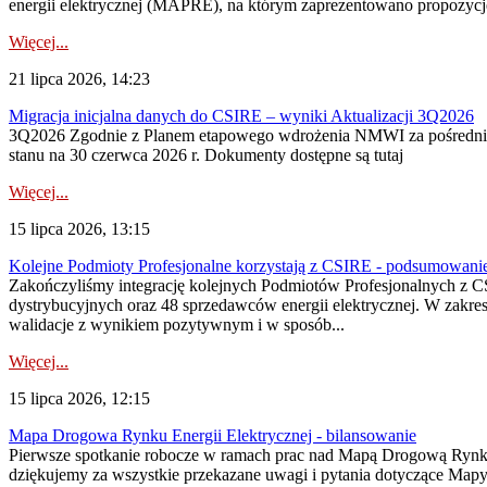
energii elektrycznej (MAPRE), na którym zaprezentowano propozycje
Więcej...
21 lipca 2026, 14:23
Migracja inicjalna danych do CSIRE – wyniki Aktualizacji 3Q2026
3Q2026 Zgodnie z Planem etapowego wdrożenia NMWI za pośrednictwe
stanu na 30 czerwca 2026 r. Dokumenty dostępne są tutaj
Więcej...
15 lipca 2026, 13:15
Kolejne Podmioty Profesjonalne korzystają z CSIRE - podsumowani
Zakończyliśmy integrację kolejnych Podmiotów Profesjonalnych z C
dystrybucyjnych oraz 48 sprzedawców energii elektrycznej. W zakr
walidacje z wynikiem pozytywnym i w sposób...
Więcej...
15 lipca 2026, 12:15
Mapa Drogowa Rynku Energii Elektrycznej - bilansowanie
Pierwsze spotkanie robocze w ramach prac nad Mapą Drogową Rynku En
dziękujemy za wszystkie przekazane uwagi i pytania dotyczące Map