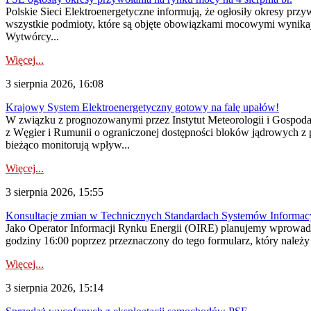
Polskie Sieci Elektroenergetyczne informują, że ogłosiły okresy pr
wszystkie podmioty, które są objęte obowiązkami mocowymi wynika
Wytwórcy...
Więcej...
3 sierpnia 2026, 16:08
Krajowy System Elektroenergetyczny gotowy na falę upałów!
W związku z prognozowanymi przez Instytut Meteorologii i Gospod
z Węgier i Rumunii o ograniczonej dostępności bloków jądrowych z 
bieżąco monitorują wpływ...
Więcej...
3 sierpnia 2026, 15:55
Konsultacje zmian w Technicznych Standardach Systemów Informac
Jako Operator Informacji Rynku Energii (OIRE) planujemy wprowadz
godziny 16:00 poprzez przeznaczony do tego formularz, który należy p
Więcej...
3 sierpnia 2026, 15:14