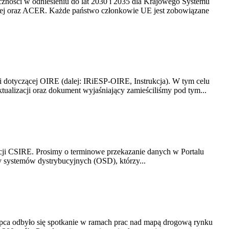
yczności w odniesieniu do lat 2030 i 2035 dla Krajowego Systemu
kiej oraz ACER. Każde państwo członkowie UE jest zobowiązane
i dotyczącej OIRE (dalej: IRiESP-OIRE, Instrukcja). W tym celu
aktualizacji oraz dokument wyjaśniający zamieściliśmy pod tym...
acji CSIRE. Prosimy o terminowe przekazanie danych w Portalu
zy systemów dystrybucyjnych (OSD), którzy...
lipca odbyło się spotkanie w ramach prac nad mapą drogową rynku