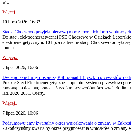
w...
Więcej...
10 lipca 2026, 16:32
Stacja Choczewo przyjęła pierwszą moc z morskich farm wiatrowych
Do stacji elektroenergetycznej PSE Choczewo w Osiekach Lęborskich 
elektroenergetycznym. 10 lipca na terenie stacji Choczewo odbyła si
minister...
Więcej...
7 lipca 2026, 16:06
Dwie polskie firmy dostarczą PSE ponad 13 tys. km przewodów do li
Polskie Sieci Elektroenergetyczne – operator systemu przesyłoweg
ramową na dostawę ponad 13 tys. km przewodów fazowych do linii na
lata 2026-2031. Oferty...
Więcej...
7 lipca 2026, 10:06
Podsumowujemy kwartalny okres wnioskowania o zmiany w Zakres
Zakończyliśmy kwartalny okres przyjmowania wniosków o zmiany w 