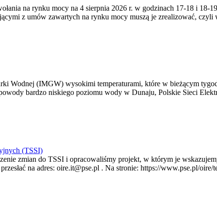
zywołania na rynku mocy na 4 sierpnia 2026 r. w godzinach 17-18 i 18
jącymi z umów zawartych na rynku mocy muszą je zrealizować, czyli
arki Wodnej (IMGW) wysokimi temperaturami, które w bieżącym tygod
powody bardzo niskiego poziomu wody w Dunaju, Polskie Sieci Elektr
yjnych (TSSI)
enie zmian do TSSI i opracowaliśmy projekt, w którym je wskazujemy
rzesłać na adres: oire.it@pse.pl . Na stronie: https://www.pse.pl/oir