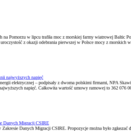
na Pomorzu w lipcu trafiła moc z morskiej farmy wiatrowej Baltic Pow
ę uroczystość z okazji odebrania pierwszej w Polsce mocy z morskich w
nii najwyższych napięć
o energii elektrycznej – podpisały z dwoma polskimi firmami, NPA S
jwyższych napięć. Całkowita wartość umowy ramowej to 362 076 000,0
ie Danych Migracji CSIRE
Zakresie Danych Migracji CSIRE. Propozycje można było zgłaszać d