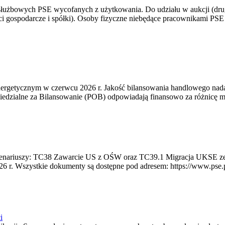
 służbowych PSE wycofanych z użytkowania. Do udziału w aukcji (dru
i gospodarcze i spółki). Osoby fizyczne niebędące pracownikami PSE i
rgetycznym w czerwcu 2026 r. Jakość bilansowania handlowego nadal 
edzialne za Bilansowanie (POB) odpowiadają finansowo za różnicę mię
 scenariuszy: TC38 Zawarcie US z OŚW oraz TC39.1 Migracja UKSE 
6 r. Wszystkie dokumenty są dostępne pod adresem: https://www.pse.pl/
i