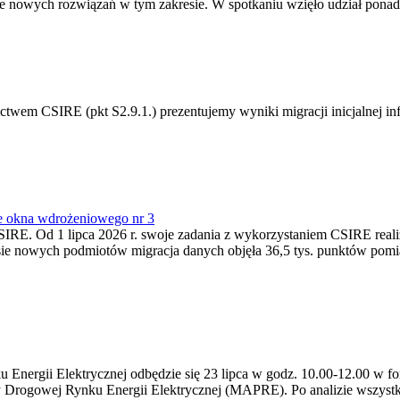
 nowych rozwiązań w tym zakresie. W spotkaniu wzięło udział ponad 
m CSIRE (pkt S2.9.1.) prezentujemy wyniki migracji inicjalnej info
e okna wdrożeniowego nr 3
SIRE. Od 1 lipca 2026 r. swoje zadania z wykorzystaniem CSIRE real
esie nowych podmiotów migracja danych objęła 36,5 tys. punktów pom
ergii Elektrycznej odbędzie się 23 lipca w godz. 10.00-12.00 w form
y Drogowej Rynku Energii Elektrycznej (MAPRE). Po analizie wszystk