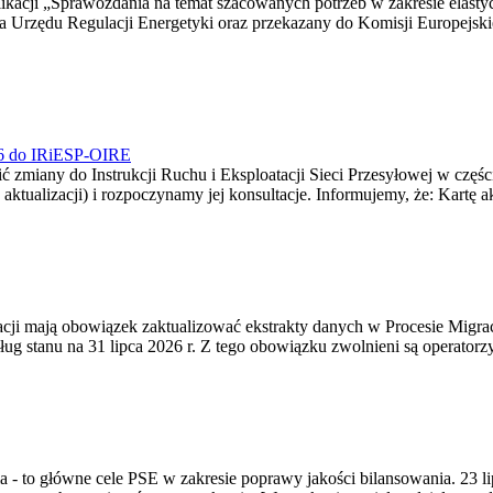
blikacji „Sprawozdania na temat szacowanych potrzeb w zakresie elast
sa Urzędu Regulacji Energetyki oraz przekazany do Komisji Europejs
026 do IRiESP-OIRE
 zmiany do Instrukcji Ruchu i Eksploatacji Sieci Przesyłowej w częśc
 aktualizacji) i rozpoczynamy jej konsultacje. Informujemy, że: Kartę 
gracji mają obowiązek zaktualizować ekstrakty danych w Procesie Migr
ug stanu na 31 lipca 2026 r. Z tego obowiązku zwolnieni są operator
ia - to główne cele PSE w zakresie poprawy jakości bilansowania. 23 