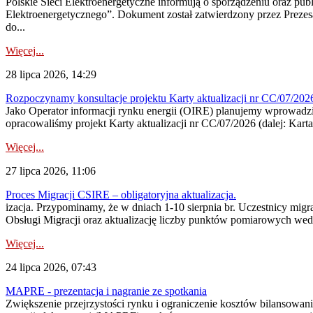
Polskie Sieci Elektroenergetyczne informują o sporządzeniu oraz pu
Elektroenergetycznego”. Dokument został zatwierdzony przez Preze
do...
Więcej...
28 lipca 2026, 14:29
Rozpoczynamy konsultacje projektu Karty aktualizacji nr CC/07/2
Jako Operator informacji rynku energii (OIRE) planujemy wprowadzić
opracowaliśmy projekt Karty aktualizacji nr CC/07/2026 (dalej: Karta
Więcej...
27 lipca 2026, 11:06
Proces Migracji CSIRE – obligatoryjna aktualizacja.
izacja. Przypominamy, że w dniach 1-10 sierpnia br. Uczestnicy mi
Obsługi Migracji oraz aktualizację liczby punktów pomiarowych wedł
Więcej...
24 lipca 2026, 07:43
MAPRE - prezentacja i nagranie ze spotkania
Zwiększenie przejrzystości rynku i ograniczenie kosztów bilansowan