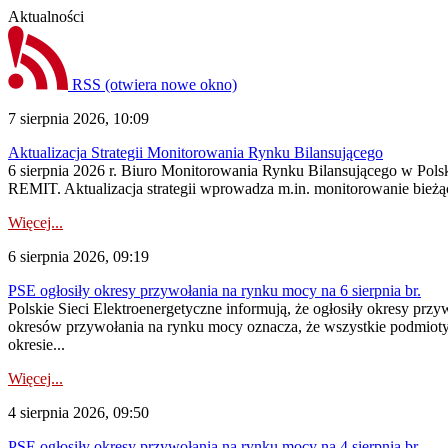
Aktualności
RSS
(otwiera nowe okno)
7 sierpnia 2026, 10:09
Aktualizacja Strategii Monitorowania Rynku Bilansującego
6 sierpnia 2026 r. Biuro Monitorowania Rynku Bilansującego w Polsk
REMIT. Aktualizacja strategii wprowadza m.in. monitorowanie bież
Więcej...
6 sierpnia 2026, 09:19
PSE ogłosiły okresy przywołania na rynku mocy na 6 sierpnia br.
Polskie Sieci Elektroenergetyczne informują, że ogłosiły okresy prz
okresów przywołania na rynku mocy oznacza, że wszystkie podmiot
okresie...
Więcej...
4 sierpnia 2026, 09:50
PSE ogłosiły okresy przywołania na rynku mocy na 4 sierpnia br.