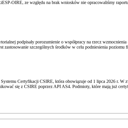
RiESP-OIRE, ze względu na brak wniosków nie opracowaliśmy raportu 
torialnej podpisały porozumienie o współpracy na rzecz wzmocnienia o
st zastosowanie szczególnych środków w celu podniesienia poziomu fizy
Systemu Certyfikacji CSIRE, która obowiązuje od 1 lipca 2026 r. W 
nikować się z CSIRE poprzez API AS4. Podmioty, które mają już certyf