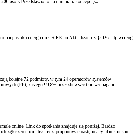
200 osób. Przedstawiono na nim m.in. koncepcję...
rmacji rynku energii do CSIRE po Aktualizacji 3Q2026 – tj. według
izują kolejne 72 podmioty, w tym 24 operatorów systemów
iarowych (PP), z czego 99,8% przeszło wszystkie wymagane
ule online. Link do spotkania znajduje się poniżej. Bardzo
ich zgłoszeń chcielibyśmy zaproponować następujący plan spotkań