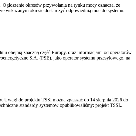
-19. Ogłoszenie okresów przywołania na rynku mocy oznacza, że
 we wskazanym okresie dostarczyć odpowiednią moc do systemu.
niu obejmą znaczną część Europy, oraz informacjami od operatorów
oenergetyczne S.A. (PSE), jako operator systemu przesyłowego, na
. Uwagi do projektu TSSI można zgłaszać do 14 sierpnia 2026 do
e/techniczne-standardy-systemow opublikowaliśmy: projekt TSSI...