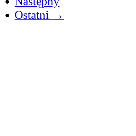
Następny
Ostatni →