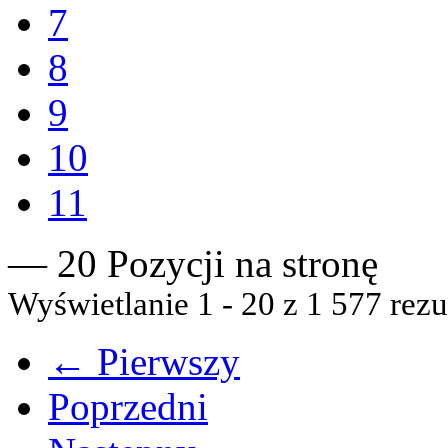
7
8
9
10
11
— 20 Pozycji na stronę
Wyświetlanie 1 - 20 z 1 577 rezu
← Pierwszy
Poprzedni