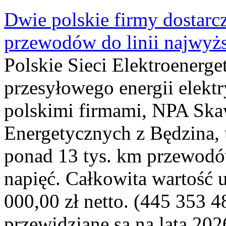
Dwie polskie firmy dostarc
przewodów do linii najwyż
Polskie Sieci Elektroenerge
przesyłowego energii elekt
polskimi firmami, NPA Sk
Energetycznych z Będzina
ponad 13 tys. km przewodó
napięć. Całkowita wartość
000,00 zł netto. (445 353 4
przewidziane są na lata 202