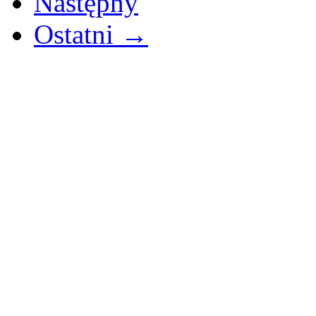
Następny
Ostatni →