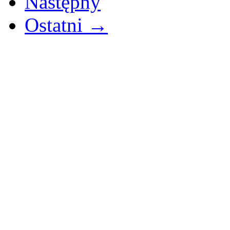
Następny
Ostatni →