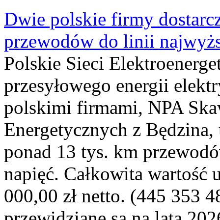
Dwie polskie firmy dostarc
przewodów do linii najwyż
Polskie Sieci Elektroenerge
przesyłowego energii elekt
polskimi firmami, NPA Sk
Energetycznych z Będzina
ponad 13 tys. km przewodó
napięć. Całkowita wartość
000,00 zł netto. (445 353 4
przewidziane są na lata 202