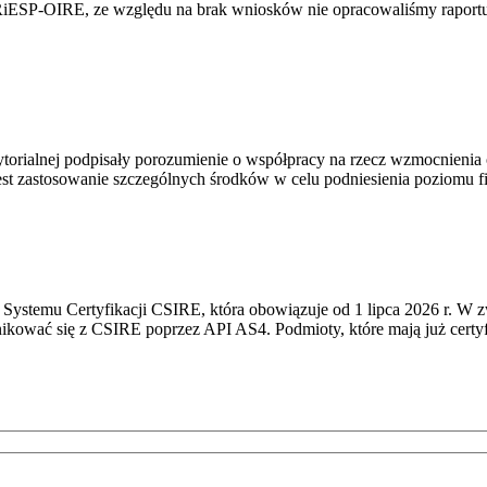
RiESP-OIRE, ze względu na brak wniosków nie opracowaliśmy raportu 
torialnej podpisały porozumienie o współpracy na rzecz wzmocnienia o
st zastosowanie szczególnych środków w celu podniesienia poziomu fizy
Systemu Certyfikacji CSIRE, która obowiązuje od 1 lipca 2026 r. W 
nikować się z CSIRE poprzez API AS4. Podmioty, które mają już certyf