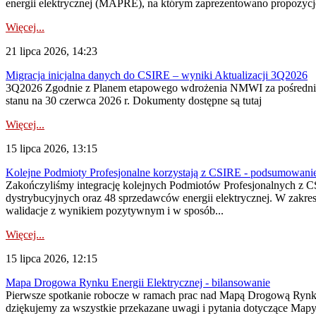
energii elektrycznej (MAPRE), na którym zaprezentowano propozycje
Więcej...
21 lipca 2026, 14:23
Migracja inicjalna danych do CSIRE – wyniki Aktualizacji 3Q2026
3Q2026 Zgodnie z Planem etapowego wdrożenia NMWI za pośrednictwe
stanu na 30 czerwca 2026 r. Dokumenty dostępne są tutaj
Więcej...
15 lipca 2026, 13:15
Kolejne Podmioty Profesjonalne korzystają z CSIRE - podsumowani
Zakończyliśmy integrację kolejnych Podmiotów Profesjonalnych z C
dystrybucyjnych oraz 48 sprzedawców energii elektrycznej. W zakr
walidacje z wynikiem pozytywnym i w sposób...
Więcej...
15 lipca 2026, 12:15
Mapa Drogowa Rynku Energii Elektrycznej - bilansowanie
Pierwsze spotkanie robocze w ramach prac nad Mapą Drogową Rynku En
dziękujemy za wszystkie przekazane uwagi i pytania dotyczące Map