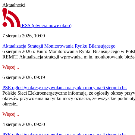
Aktualności
RSS
(otwiera nowe okno)
7 sierpnia 2026, 10:09
Aktualizacja Strategii Monitorowania Rynku Bilansującego
6 sierpnia 2026 r. Biuro Monitorowania Rynku Bilansującego w Polsk
REMIT. Aktualizacja strategii wprowadza m.in. monitorowanie bież
Więcej...
6 sierpnia 2026, 09:19
PSE ogłosiły okresy przywołania na rynku mocy na 6 sierpnia br.
Polskie Sieci Elektroenergetyczne informują, że ogłosiły okresy prz
okresów przywołania na rynku mocy oznacza, że wszystkie podmiot
okresie...
Więcej...
4 sierpnia 2026, 09:50
PSE ogłosiły okresy przywołania na rynku mocy na 4 sierpnia br.