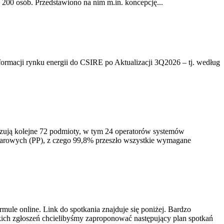
200 osób. Przedstawiono na nim m.in. koncepcję...
rmacji rynku energii do CSIRE po Aktualizacji 3Q2026 – tj. według
izują kolejne 72 podmioty, w tym 24 operatorów systemów
iarowych (PP), z czego 99,8% przeszło wszystkie wymagane
ule online. Link do spotkania znajduje się poniżej. Bardzo
ich zgłoszeń chcielibyśmy zaproponować następujący plan spotkań