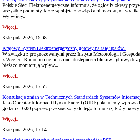
Polskie Sieci Elektroenergetyczne informują, że ogłosiły okresy pr
wszystkie podmioty, które są objęte obowiązkami mocowymi wynika
Wytwórcy...
Więcej...
3 sierpnia 2026, 16:08
Krajowy System Elektroenergetyczny gotowy na falę upałów!
W związku z prognozowanymi przez Instytut Meteorologii i Gospod
z Węgier i Rumunii o ograniczonej dostępności bloków jądrowych z 
bieżąco monitorują wpływ...
Więcej...
3 sierpnia 2026, 15:55
Konsultacje zmian w Technicznych Standardach Systemów Informac
Jako Operator Informacji Rynku Energii (OIRE) planujemy wprowadz
godziny 16:00 poprzez przeznaczony do tego formularz, który należy p
Więcej...
3 sierpnia 2026, 15:14