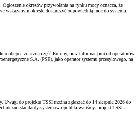
-19. Ogłoszenie okresów przywołania na rynku mocy oznacza, że
 we wskazanym okresie dostarczyć odpowiednią moc do systemu.
niu obejmą znaczną część Europy, oraz informacjami od operatorów
oenergetyczne S.A. (PSE), jako operator systemu przesyłowego, na
. Uwagi do projektu TSSI można zgłaszać do 14 sierpnia 2026 do
e/techniczne-standardy-systemow opublikowaliśmy: projekt TSSI...