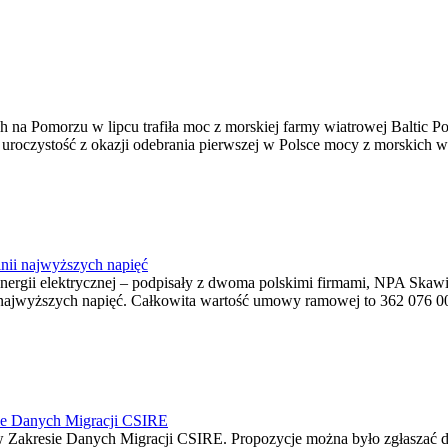
na Pomorzu w lipcu trafiła moc z morskiej farmy wiatrowej Baltic Pow
ę uroczystość z okazji odebrania pierwszej w Polsce mocy z morskich w
nii najwyższych napięć
o energii elektrycznej – podpisały z dwoma polskimi firmami, NPA S
jwyższych napięć. Całkowita wartość umowy ramowej to 362 076 000,0
ie Danych Migracji CSIRE
Zakresie Danych Migracji CSIRE. Propozycje można było zgłaszać d