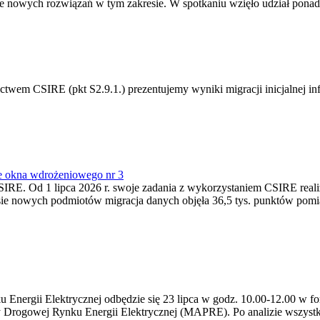
 nowych rozwiązań w tym zakresie. W spotkaniu wzięło udział ponad 
m CSIRE (pkt S2.9.1.) prezentujemy wyniki migracji inicjalnej info
e okna wdrożeniowego nr 3
SIRE. Od 1 lipca 2026 r. swoje zadania z wykorzystaniem CSIRE real
esie nowych podmiotów migracja danych objęła 36,5 tys. punktów pom
ergii Elektrycznej odbędzie się 23 lipca w godz. 10.00-12.00 w form
y Drogowej Rynku Energii Elektrycznej (MAPRE). Po analizie wszystk