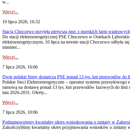
w...
Więcej...
10 lipca 2026, 16:32
Stacja Choczewo przyjęła pierwszą moc z morskich farm wiatrowych
Do stacji elektroenergetycznej PSE Choczewo w Osiekach Lęborskich 
elektroenergetycznym. 10 lipca na terenie stacji Choczewo odbyła si
minister...
Więcej...
7 lipca 2026, 16:06
Dwie polskie firmy dostarczą PSE ponad 13 tys. km przewodów do li
Polskie Sieci Elektroenergetyczne – operator systemu przesyłoweg
ramową na dostawę ponad 13 tys. km przewodów fazowych do linii na
lata 2026-2031. Oferty...
Więcej...
7 lipca 2026, 10:06
Podsumowujemy kwartalny okres wnioskowania o zmiany w Zakres
Zakończyliśmy kwartalny okres przyjmowania wniosków o zmiany w 