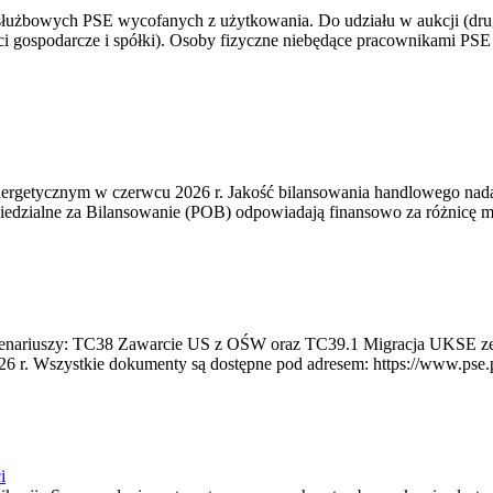
 służbowych PSE wycofanych z użytkowania. Do udziału w aukcji (dru
i gospodarcze i spółki). Osoby fizyczne niebędące pracownikami PSE i
rgetycznym w czerwcu 2026 r. Jakość bilansowania handlowego nadal 
edzialne za Bilansowanie (POB) odpowiadają finansowo za różnicę mię
 scenariuszy: TC38 Zawarcie US z OŚW oraz TC39.1 Migracja UKSE 
6 r. Wszystkie dokumenty są dostępne pod adresem: https://www.pse.pl/
i