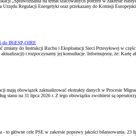
blikacji „Sprawozdania na temat szacowanych potrzeb w zakresie elast
sa Urzędu Regulacji Energetyki oraz przekazany do Komisji Europejs
026 do IRiESP-OIRE
 zmiany do Instrukcji Ruchu i Eksploatacji Sieci Przesyłowej w częśc
 aktualizacji) i rozpoczynamy jej konsultacje. Informujemy, że: Kartę 
gracji mają obowiązek zaktualizować ekstrakty danych w Procesie Migr
ug stanu na 31 lipca 2026 r. Z tego obowiązku zwolnieni są operator
ia - to główne cele PSE w zakresie poprawy jakości bilansowania. 23 