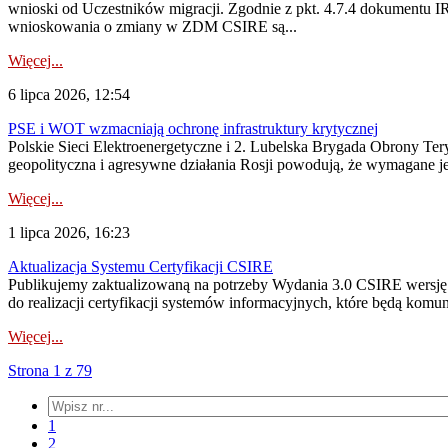
wnioski od Uczestników migracji. Zgodnie z pkt. 4.7.4 dokumentu I
wnioskowania o zmiany w ZDM CSIRE są...
Więcej...
6 lipca 2026, 12:54
PSE i WOT wzmacniają ochronę infrastruktury krytycznej
Polskie Sieci Elektroenergetyczne i 2. Lubelska Brygada Obrony Tery
geopolityczna i agresywne działania Rosji powodują, że wymagane je
Więcej...
1 lipca 2026, 16:23
Aktualizacja Systemu Certyfikacji CSIRE
Publikujemy zaktualizowaną na potrzeby Wydania 3.0 CSIRE wersję 
do realizacji certyfikacji systemów informacyjnych, które będą komu
Więcej...
Strona 1 z 79
1
2