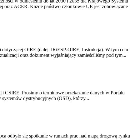
yczności w odniesieniu do lat 2030 i 2035 dla Krajowego Systemu
kiej oraz ACER. Każde państwo członkowie UE jest zobowiązane
i dotyczącej OIRE (dalej: IRiESP-OIRE, Instrukcja). W tym celu
aktualizacji oraz dokument wyjaśniający zamieściliśmy pod tym...
acji CSIRE. Prosimy o terminowe przekazanie danych w Portalu
zy systemów dystrybucyjnych (OSD), którzy...
lipca odbyło się spotkanie w ramach prac nad mapą drogową rynku