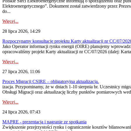
Polskie Sieci Elektroenergetyczne informują o sporządzeniu oraz pu
Elektroenergetycznego”. Dokument został zatwierdzony przez Preze
do...
Więcej...
28 lipca 2026, 14:29
Rozpoczynamy konsultacje projektu Karty aktualizacji nr CC/07/2
Jako Operator informacji rynku energii (OIRE) planujemy wprowadzić
opracowaliśmy projekt Karty aktualizacji nr CC/07/2026 (dalej: Karta
Więcej...
27 lipca 2026, 11:06
Proces Migracji CSIRE – obligatoryjna aktualizacja.
izacja. Przypominamy, że w dniach 1-10 sierpnia br. Uczestnicy mi
Obsługi Migracji oraz aktualizację liczby punktów pomiarowych wedł
Więcej...
24 lipca 2026, 07:43
MAPRE - prezentacja i nagranie ze spotkania
Zwiększenie przejrzystości rynku i ograniczenie kosztów bilansowan