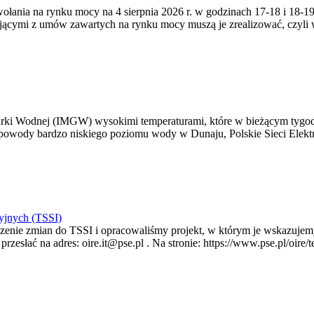
zywołania na rynku mocy na 4 sierpnia 2026 r. w godzinach 17-18 i 18
jącymi z umów zawartych na rynku mocy muszą je zrealizować, czyli
arki Wodnej (IMGW) wysokimi temperaturami, które w bieżącym tygod
powody bardzo niskiego poziomu wody w Dunaju, Polskie Sieci Elektr
yjnych (TSSI)
enie zmian do TSSI i opracowaliśmy projekt, w którym je wskazujemy
rzesłać na adres: oire.it@pse.pl . Na stronie: https://www.pse.pl/oir