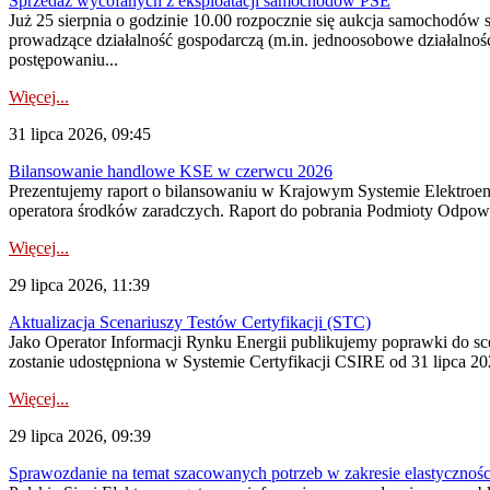
Sprzedaż wycofanych z eksploatacji samochodów PSE
Już 25 sierpnia o godzinie 10.00 rozpocznie się aukcja samochodów
prowadzące działalność gospodarczą (m.in. jednoosobowe działalnośc
postępowaniu...
Więcej...
31 lipca 2026, 09:45
Bilansowanie handlowe KSE w czerwcu 2026
Prezentujemy raport o bilansowaniu w Krajowym Systemie Elektroene
operatora środków zaradczych. Raport do pobrania Podmioty Odpowi
Więcej...
29 lipca 2026, 11:39
Aktualizacja Scenariuszy Testów Certyfikacji (STC)
Jako Operator Informacji Rynku Energii publikujemy poprawki do
zostanie udostępniona w Systemie Certyfikacji CSIRE od 31 lipca 202
Więcej...
29 lipca 2026, 09:39
Sprawozdanie na temat szacowanych potrzeb w zakresie elastycznośc