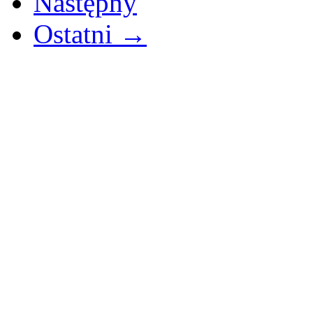
Następny
Ostatni →