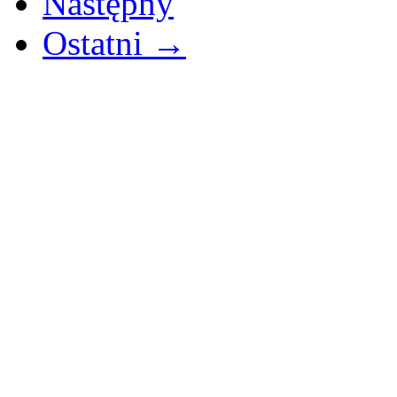
Następny
Ostatni →