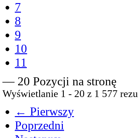
7
8
9
10
11
— 20 Pozycji na stronę
Wyświetlanie 1 - 20 z 1 577 rezu
← Pierwszy
Poprzedni