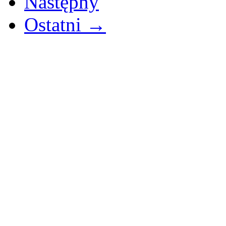
Następny
Ostatni →