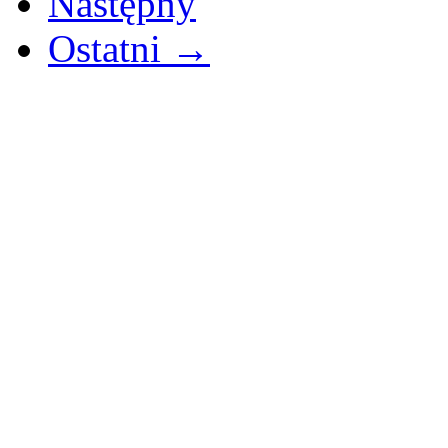
Następny
Ostatni →