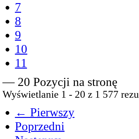
7
8
9
10
11
— 20 Pozycji na stronę
Wyświetlanie 1 - 20 z 1 577 rezu
← Pierwszy
Poprzedni