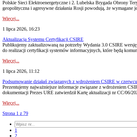
Polskie Sieci Elektroenergetyczne i 2. Lubelska Brygada Obrony Tery
geopolityczna i agresywne działania Rosji powodują, że wymagane je
Więcej...
1 lipca 2026, 16:23
Aktualizacja Systemu Certyfikacji CSIRE
Publikujemy zaktualizowaną na potrzeby Wydania 3.0 CSIRE wersję 
do realizacji certyfikacji systemów informacyjnych, które będą komu
Więcej...
1 lipca 2026, 11:12
Podsumowanie działań związanych z wdrożeniem CSIRE w czerwc
Prezentujemy najważniejsze informacje związane z wdrożeniem CSIRE
dokumentacji Prezes URE zatwierdził Kartę aktualizacji nr CC/06/202
Więcej...
Strona 1 z 79
1
2