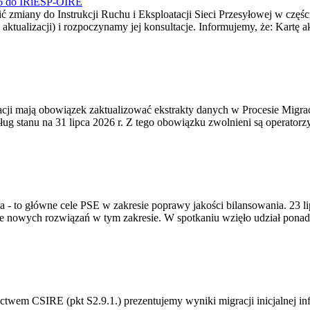
026 do IRiESP-OIRE
 zmiany do Instrukcji Ruchu i Eksploatacji Sieci Przesyłowej w częśc
 aktualizacji) i rozpoczynamy jej konsultacje. Informujemy, że: Kartę 
gracji mają obowiązek zaktualizować ekstrakty danych w Procesie Migr
ug stanu na 31 lipca 2026 r. Z tego obowiązku zwolnieni są operator
ia - to główne cele PSE w zakresie poprawy jakości bilansowania. 23 
 nowych rozwiązań w tym zakresie. W spotkaniu wzięło udział ponad 
m CSIRE (pkt S2.9.1.) prezentujemy wyniki migracji inicjalnej info