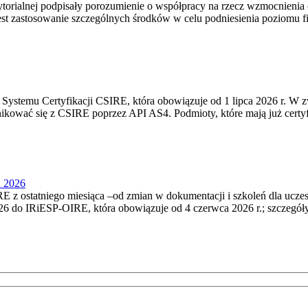
torialnej podpisały porozumienie o współpracy na rzecz wzmocnienia o
st zastosowanie szczególnych środków w celu podniesienia poziomu fizy
Systemu Certyfikacji CSIRE, która obowiązuje od 1 lipca 2026 r. W 
nikować się z CSIRE poprzez API AS4. Podmioty, które mają już certyf
u 2026
 z ostatniego miesiąca –od zmian w dokumentacji i szkoleń dla ucze
6 do IRiESP‑OIRE, która obowiązuje od 4 czerwca 2026 r.; szczegóły i