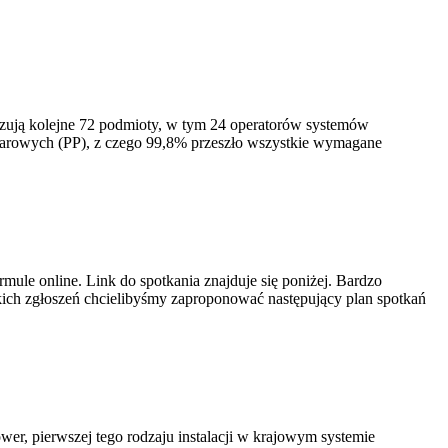
izują kolejne 72 podmioty, w tym 24 operatorów systemów
iarowych (PP), z czego 99,8% przeszło wszystkie wymagane
ule online. Link do spotkania znajduje się poniżej. Bardzo
ich zgłoszeń chcielibyśmy zaproponować następujący plan spotkań
er, pierwszej tego rodzaju instalacji w krajowym systemie