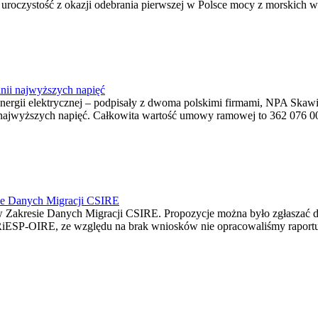
ę uroczystość z okazji odebrania pierwszej w Polsce mocy z morskich w
nii najwyższych napięć
o energii elektrycznej – podpisały z dwoma polskimi firmami, NPA S
jwyższych napięć. Całkowita wartość umowy ramowej to 362 076 000,0
ie Danych Migracji CSIRE
Zakresie Danych Migracji CSIRE. Propozycje można było zgłaszać d
RiESP-OIRE, ze względu na brak wniosków nie opracowaliśmy raportu 