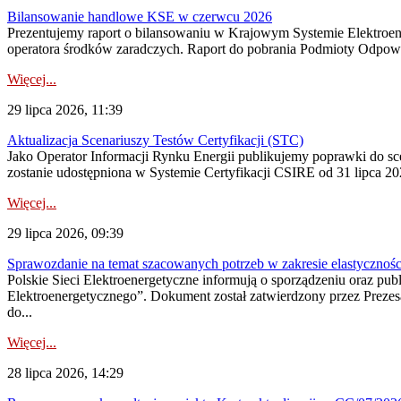
Bilansowanie handlowe KSE w czerwcu 2026
Prezentujemy raport o bilansowaniu w Krajowym Systemie Elektroene
operatora środków zaradczych. Raport do pobrania Podmioty Odpowi
Więcej...
29 lipca 2026, 11:39
Aktualizacja Scenariuszy Testów Certyfikacji (STC)
Jako Operator Informacji Rynku Energii publikujemy poprawki do
zostanie udostępniona w Systemie Certyfikacji CSIRE od 31 lipca 202
Więcej...
29 lipca 2026, 09:39
Sprawozdanie na temat szacowanych potrzeb w zakresie elastycznośc
Polskie Sieci Elektroenergetyczne informują o sporządzeniu oraz pu
Elektroenergetycznego”. Dokument został zatwierdzony przez Preze
do...
Więcej...
28 lipca 2026, 14:29