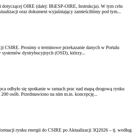
i dotyczącej OIRE (dalej: IRiESP-OIRE, Instrukcja). W tym celu
aktualizacji oraz dokument wyjaśniający zamieściliśmy pod tym...
acji CSIRE. Prosimy o terminowe przekazanie danych w Portalu
zy systemów dystrybucyjnych (OSD), którzy...
lipca odbyło się spotkanie w ramach prac nad mapą drogową rynku
200 osób. Przedstawiono na nim m.in. koncepcję...
rmacji rynku energii do CSIRE po Aktualizacji 3Q2026 – tj. według