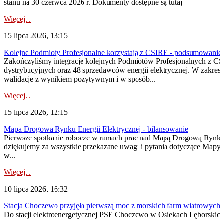
stanu na 30 czerwca 2026 r. Dokumenty dostępne są tutaj
Więcej...
15 lipca 2026, 13:15
Kolejne Podmioty Profesjonalne korzystają z CSIRE - podsumowani
Zakończyliśmy integrację kolejnych Podmiotów Profesjonalnych z C
dystrybucyjnych oraz 48 sprzedawców energii elektrycznej. W zakr
walidacje z wynikiem pozytywnym i w sposób...
Więcej...
15 lipca 2026, 12:15
Mapa Drogowa Rynku Energii Elektrycznej - bilansowanie
Pierwsze spotkanie robocze w ramach prac nad Mapą Drogową Rynku En
dziękujemy za wszystkie przekazane uwagi i pytania dotyczące Map
w...
Więcej...
10 lipca 2026, 16:32
Stacja Choczewo przyjęła pierwszą moc z morskich farm wiatrowych
Do stacji elektroenergetycznej PSE Choczewo w Osiekach Lęborskich 