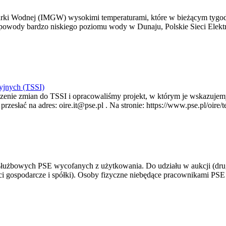
arki Wodnej (IMGW) wysokimi temperaturami, które w bieżącym tygod
powody bardzo niskiego poziomu wody w Dunaju, Polskie Sieci Elektr
yjnych (TSSI)
enie zmian do TSSI i opracowaliśmy projekt, w którym je wskazujemy
rzesłać na adres: oire.it@pse.pl . Na stronie: https://www.pse.pl/oir
 służbowych PSE wycofanych z użytkowania. Do udziału w aukcji (dru
i gospodarcze i spółki). Osoby fizyczne niebędące pracownikami PSE i