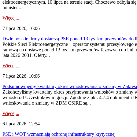
elektroenergetycznym. 10 lipca na terenie stacji Choczewo odbyła si
minister...
Więcej...
7 lipca 2026, 16:06
Dwie polskie firmy dostarczą PSE ponad 13 tys. km przewodów do li
Polskie Sieci Elektroenergetyczne – operator systemu przesyłoweg
ramową na dostawę ponad 13 tys. km przewodów fazowych do linii na
lata 2026-2031. Oferty...
Więcej...
7 lipca 2026, 10:06
Podsumowujemy kwartalny okres wnioskowania o zmiany w Zakres
Zakończyliśmy kwartalny okres przyjmowania wniosków o zmiany w 
wnioski od Uczestników migracji. Zgodnie z pkt. 4.7.4 dokumentu I
wnioskowania o zmiany w ZDM CSIRE są...
Więcej...
6 lipca 2026, 12:54
PSE i WOT wzmacniają ochronę infrastruktury krytycznej