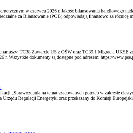
rgetycznym w czerwcu 2026 r. Jakość bilansowania handlowego nadal 
edzialne za Bilansowanie (POB) odpowiadają finansowo za różnicę mię
 scenariuszy: TC38 Zawarcie US z OŚW oraz TC39.1 Migracja UKSE 
6 r. Wszystkie dokumenty są dostępne pod adresem: https://www.pse.pl/
i
blikacji „Sprawozdania na temat szacowanych potrzeb w zakresie elast
sa Urzędu Regulacji Energetyki oraz przekazany do Komisji Europejs