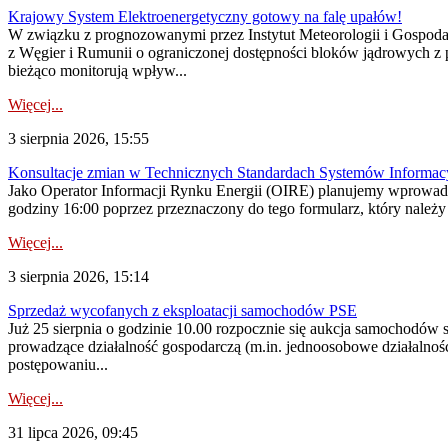
Krajowy System Elektroenergetyczny gotowy na falę upałów!
W związku z prognozowanymi przez Instytut Meteorologii i Gospod
z Węgier i Rumunii o ograniczonej dostępności bloków jądrowych z 
bieżąco monitorują wpływ...
Więcej...
3 sierpnia 2026, 15:55
Konsultacje zmian w Technicznych Standardach Systemów Informac
Jako Operator Informacji Rynku Energii (OIRE) planujemy wprowadz
godziny 16:00 poprzez przeznaczony do tego formularz, który należy p
Więcej...
3 sierpnia 2026, 15:14
Sprzedaż wycofanych z eksploatacji samochodów PSE
Już 25 sierpnia o godzinie 10.00 rozpocznie się aukcja samochodów
prowadzące działalność gospodarczą (m.in. jednoosobowe działalnośc
postępowaniu...
Więcej...
31 lipca 2026, 09:45