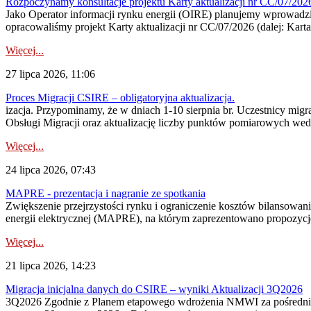
Rozpoczynamy konsultacje projektu Karty aktualizacji nr CC/07/2
Jako Operator informacji rynku energii (OIRE) planujemy wprowadzić
opracowaliśmy projekt Karty aktualizacji nr CC/07/2026 (dalej: Karta
Więcej...
27 lipca 2026, 11:06
Proces Migracji CSIRE – obligatoryjna aktualizacja.
izacja. Przypominamy, że w dniach 1-10 sierpnia br. Uczestnicy mi
Obsługi Migracji oraz aktualizację liczby punktów pomiarowych wedł
Więcej...
24 lipca 2026, 07:43
MAPRE - prezentacja i nagranie ze spotkania
Zwiększenie przejrzystości rynku i ograniczenie kosztów bilansowan
energii elektrycznej (MAPRE), na którym zaprezentowano propozycje
Więcej...
21 lipca 2026, 14:23
Migracja inicjalna danych do CSIRE – wyniki Aktualizacji 3Q2026
3Q2026 Zgodnie z Planem etapowego wdrożenia NMWI za pośrednictwe