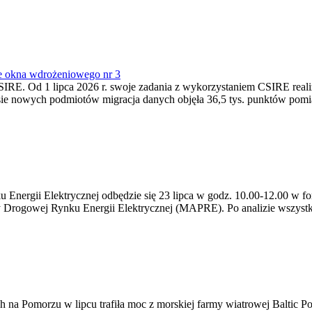
e okna wdrożeniowego nr 3
SIRE. Od 1 lipca 2026 r. swoje zadania z wykorzystaniem CSIRE real
esie nowych podmiotów migracja danych objęła 36,5 tys. punktów pom
ergii Elektrycznej odbędzie się 23 lipca w godz. 10.00-12.00 w form
y Drogowej Rynku Energii Elektrycznej (MAPRE). Po analizie wszystk
na Pomorzu w lipcu trafiła moc z morskiej farmy wiatrowej Baltic Pow