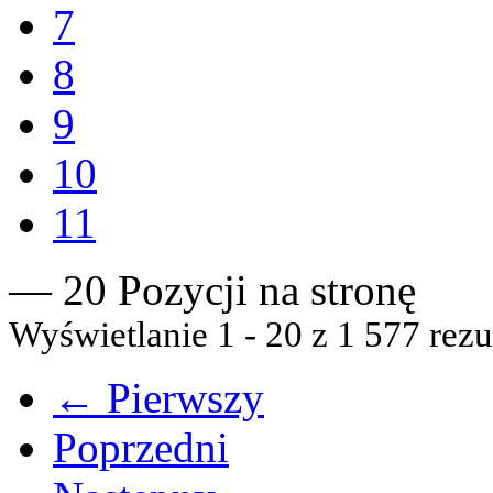
7
8
9
10
11
— 20 Pozycji na stronę
Wyświetlanie 1 - 20 z 1 577 rezu
← Pierwszy
Poprzedni