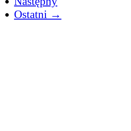
Następny
Ostatni →