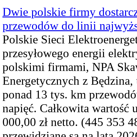
Dwie polskie firmy dostarc
przewodów do linii najwyż
Polskie Sieci Elektroenerge
przesyłowego energii elekt
polskimi firmami, NPA Sk
Energetycznych z Będzina
ponad 13 tys. km przewodó
napięć. Całkowita wartość
000,00 zł netto. (445 353 4
przewidziane są na lata 202