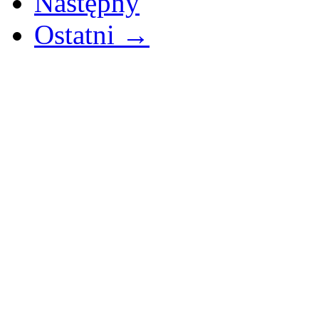
Następny
Ostatni →