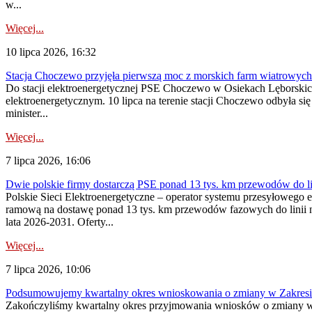
w...
Więcej...
10 lipca 2026, 16:32
Stacja Choczewo przyjęła pierwszą moc z morskich farm wiatrowych
Do stacji elektroenergetycznej PSE Choczewo w Osiekach Lęborskich 
elektroenergetycznym. 10 lipca na terenie stacji Choczewo odbyła si
minister...
Więcej...
7 lipca 2026, 16:06
Dwie polskie firmy dostarczą PSE ponad 13 tys. km przewodów do li
Polskie Sieci Elektroenergetyczne – operator systemu przesyłoweg
ramową na dostawę ponad 13 tys. km przewodów fazowych do linii na
lata 2026-2031. Oferty...
Więcej...
7 lipca 2026, 10:06
Podsumowujemy kwartalny okres wnioskowania o zmiany w Zakres
Zakończyliśmy kwartalny okres przyjmowania wniosków o zmiany w 