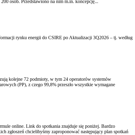
200 osób. Przedstawiono na nim m.in. koncepcję...
rmacji rynku energii do CSIRE po Aktualizacji 3Q2026 – tj. według
izują kolejne 72 podmioty, w tym 24 operatorów systemów
iarowych (PP), z czego 99,8% przeszło wszystkie wymagane
ule online. Link do spotkania znajduje się poniżej. Bardzo
ich zgłoszeń chcielibyśmy zaproponować następujący plan spotkań