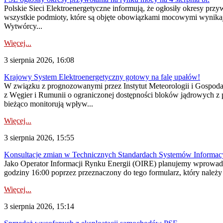
Polskie Sieci Elektroenergetyczne informują, że ogłosiły okresy pr
wszystkie podmioty, które są objęte obowiązkami mocowymi wynika
Wytwórcy...
Więcej...
3 sierpnia 2026, 16:08
Krajowy System Elektroenergetyczny gotowy na falę upałów!
W związku z prognozowanymi przez Instytut Meteorologii i Gospod
z Węgier i Rumunii o ograniczonej dostępności bloków jądrowych z 
bieżąco monitorują wpływ...
Więcej...
3 sierpnia 2026, 15:55
Konsultacje zmian w Technicznych Standardach Systemów Informac
Jako Operator Informacji Rynku Energii (OIRE) planujemy wprowadz
godziny 16:00 poprzez przeznaczony do tego formularz, który należy p
Więcej...
3 sierpnia 2026, 15:14