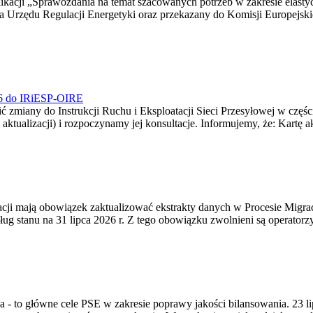
blikacji „Sprawozdania na temat szacowanych potrzeb w zakresie elast
sa Urzędu Regulacji Energetyki oraz przekazany do Komisji Europejs
026 do IRiESP-OIRE
 zmiany do Instrukcji Ruchu i Eksploatacji Sieci Przesyłowej w częśc
 aktualizacji) i rozpoczynamy jej konsultacje. Informujemy, że: Kartę 
gracji mają obowiązek zaktualizować ekstrakty danych w Procesie Migr
ug stanu na 31 lipca 2026 r. Z tego obowiązku zwolnieni są operator
ia - to główne cele PSE w zakresie poprawy jakości bilansowania. 23 