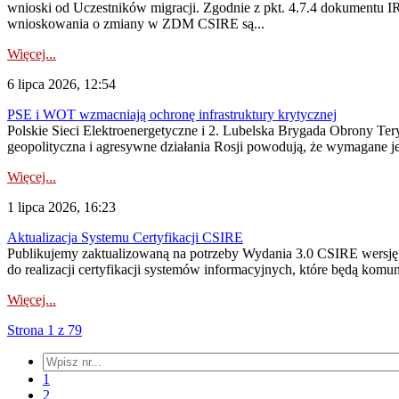
wnioski od Uczestników migracji. Zgodnie z pkt. 4.7.4 dokumentu I
wnioskowania o zmiany w ZDM CSIRE są...
Więcej...
6 lipca 2026, 12:54
PSE i WOT wzmacniają ochronę infrastruktury krytycznej
Polskie Sieci Elektroenergetyczne i 2. Lubelska Brygada Obrony Tery
geopolityczna i agresywne działania Rosji powodują, że wymagane je
Więcej...
1 lipca 2026, 16:23
Aktualizacja Systemu Certyfikacji CSIRE
Publikujemy zaktualizowaną na potrzeby Wydania 3.0 CSIRE wersję 
do realizacji certyfikacji systemów informacyjnych, które będą komu
Więcej...
Strona 1 z 79
1
2