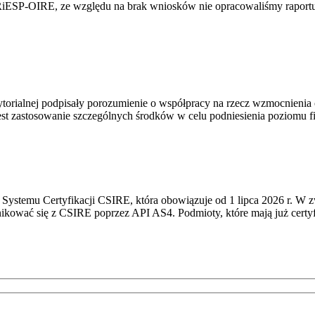
RiESP-OIRE, ze względu na brak wniosków nie opracowaliśmy raportu 
torialnej podpisały porozumienie o współpracy na rzecz wzmocnienia o
st zastosowanie szczególnych środków w celu podniesienia poziomu fizy
Systemu Certyfikacji CSIRE, która obowiązuje od 1 lipca 2026 r. W 
nikować się z CSIRE poprzez API AS4. Podmioty, które mają już certyf