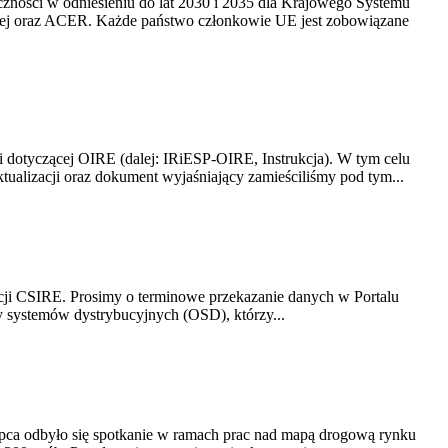
yczności w odniesieniu do lat 2030 i 2035 dla Krajowego Systemu
kiej oraz ACER. Każde państwo członkowie UE jest zobowiązane
i dotyczącej OIRE (dalej: IRiESP-OIRE, Instrukcja). W tym celu
aktualizacji oraz dokument wyjaśniający zamieściliśmy pod tym...
acji CSIRE. Prosimy o terminowe przekazanie danych w Portalu
zy systemów dystrybucyjnych (OSD), którzy...
lipca odbyło się spotkanie w ramach prac nad mapą drogową rynku