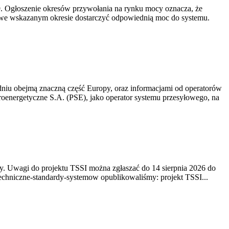
-19. Ogłoszenie okresów przywołania na rynku mocy oznacza, że
 we wskazanym okresie dostarczyć odpowiednią moc do systemu.
niu obejmą znaczną część Europy, oraz informacjami od operatorów
oenergetyczne S.A. (PSE), jako operator systemu przesyłowego, na
. Uwagi do projektu TSSI można zgłaszać do 14 sierpnia 2026 do
e/techniczne-standardy-systemow opublikowaliśmy: projekt TSSI...