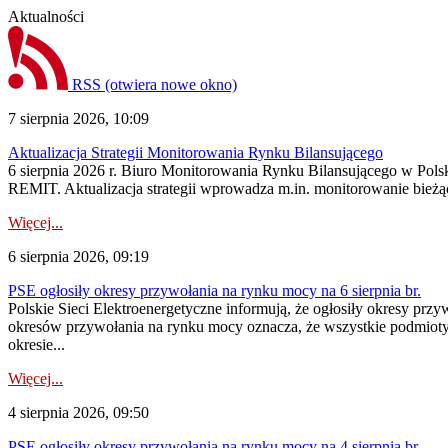
Aktualności
RSS
(otwiera nowe okno)
7 sierpnia 2026, 10:09
Aktualizacja Strategii Monitorowania Rynku Bilansującego
6 sierpnia 2026 r. Biuro Monitorowania Rynku Bilansującego w Polsk
REMIT. Aktualizacja strategii wprowadza m.in. monitorowanie bież
Więcej...
6 sierpnia 2026, 09:19
PSE ogłosiły okresy przywołania na rynku mocy na 6 sierpnia br.
Polskie Sieci Elektroenergetyczne informują, że ogłosiły okresy prz
okresów przywołania na rynku mocy oznacza, że wszystkie podmiot
okresie...
Więcej...
4 sierpnia 2026, 09:50
PSE ogłosiły okresy przywołania na rynku mocy na 4 sierpnia br.