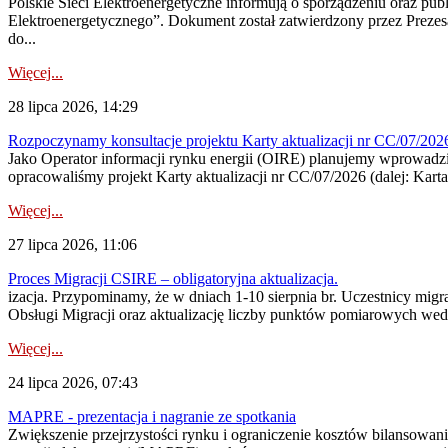
Polskie Sieci Elektroenergetyczne informują o sporządzeniu oraz pu
Elektroenergetycznego”. Dokument został zatwierdzony przez Preze
do...
Więcej...
28 lipca 2026, 14:29
Rozpoczynamy konsultacje projektu Karty aktualizacji nr CC/07/2
Jako Operator informacji rynku energii (OIRE) planujemy wprowadzić
opracowaliśmy projekt Karty aktualizacji nr CC/07/2026 (dalej: Karta
Więcej...
27 lipca 2026, 11:06
Proces Migracji CSIRE – obligatoryjna aktualizacja.
izacja. Przypominamy, że w dniach 1-10 sierpnia br. Uczestnicy mi
Obsługi Migracji oraz aktualizację liczby punktów pomiarowych wedł
Więcej...
24 lipca 2026, 07:43
MAPRE - prezentacja i nagranie ze spotkania
Zwiększenie przejrzystości rynku i ograniczenie kosztów bilansowan