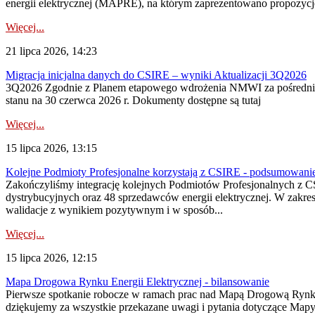
energii elektrycznej (MAPRE), na którym zaprezentowano propozycje
Więcej...
21 lipca 2026, 14:23
Migracja inicjalna danych do CSIRE – wyniki Aktualizacji 3Q2026
3Q2026 Zgodnie z Planem etapowego wdrożenia NMWI za pośrednictwe
stanu na 30 czerwca 2026 r. Dokumenty dostępne są tutaj
Więcej...
15 lipca 2026, 13:15
Kolejne Podmioty Profesjonalne korzystają z CSIRE - podsumowani
Zakończyliśmy integrację kolejnych Podmiotów Profesjonalnych z C
dystrybucyjnych oraz 48 sprzedawców energii elektrycznej. W zakr
walidacje z wynikiem pozytywnym i w sposób...
Więcej...
15 lipca 2026, 12:15
Mapa Drogowa Rynku Energii Elektrycznej - bilansowanie
Pierwsze spotkanie robocze w ramach prac nad Mapą Drogową Rynku En
dziękujemy za wszystkie przekazane uwagi i pytania dotyczące Map