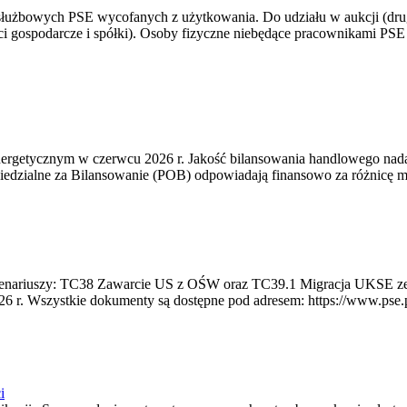
 służbowych PSE wycofanych z użytkowania. Do udziału w aukcji (dru
i gospodarcze i spółki). Osoby fizyczne niebędące pracownikami PSE i
rgetycznym w czerwcu 2026 r. Jakość bilansowania handlowego nadal 
edzialne za Bilansowanie (POB) odpowiadają finansowo za różnicę mię
 scenariuszy: TC38 Zawarcie US z OŚW oraz TC39.1 Migracja UKSE 
6 r. Wszystkie dokumenty są dostępne pod adresem: https://www.pse.pl/
i