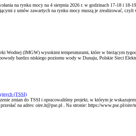
zywołania na rynku mocy na 4 sierpnia 2026 r. w godzinach 17-18 i 18
jącymi z umów zawartych na rynku mocy muszą je zrealizować, czyli
arki Wodnej (IMGW) wysokimi temperaturami, które w bieżącym tygod
powody bardzo niskiego poziomu wody w Dunaju, Polskie Sieci Elektr
yjnych (TSSI)
enie zmian do TSSI i opracowaliśmy projekt, w którym je wskazujemy
rzesłać na adres: oire.it@pse.pl . Na stronie: https://www.pse.pl/oir