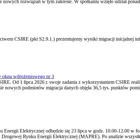
 nowych rozwiązań w tym zakresie. W spotkaniu wzięło udział ponad 
m CSIRE (pkt S2.9.1.) prezentujemy wyniki migracji inicjalnej info
e okna wdrożeniowego nr 3
SIRE. Od 1 lipca 2026 r. swoje zadania z wykorzystaniem CSIRE real
esie nowych podmiotów migracja danych objęła 36,5 tys. punktów pom
ergii Elektrycznej odbędzie się 23 lipca w godz. 10.00-12.00 w form
y Drogowej Rynku Energii Elektrycznej (MAPRE). Po analizie wszystk