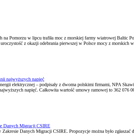
na Pomorzu w lipcu trafiła moc z morskiej farmy wiatrowej Baltic Pow
ę uroczystość z okazji odebrania pierwszej w Polsce mocy z morskich w
nii najwyższych napięć
o energii elektrycznej – podpisały z dwoma polskimi firmami, NPA S
jwyższych napięć. Całkowita wartość umowy ramowej to 362 076 000,0
ie Danych Migracji CSIRE
Zakresie Danych Migracji CSIRE. Propozycje można było zgłaszać d