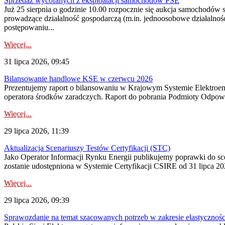
Sprzedaż wycofanych z eksploatacji samochodów PSE
Już 25 sierpnia o godzinie 10.00 rozpocznie się aukcja samochodów
prowadzące działalność gospodarczą (m.in. jednoosobowe działalnośc
postępowaniu...
Więcej...
31 lipca 2026, 09:45
Bilansowanie handlowe KSE w czerwcu 2026
Prezentujemy raport o bilansowaniu w Krajowym Systemie Elektroene
operatora środków zaradczych. Raport do pobrania Podmioty Odpowi
Więcej...
29 lipca 2026, 11:39
Aktualizacja Scenariuszy Testów Certyfikacji (STC)
Jako Operator Informacji Rynku Energii publikujemy poprawki do
zostanie udostępniona w Systemie Certyfikacji CSIRE od 31 lipca 202
Więcej...
29 lipca 2026, 09:39
Sprawozdanie na temat szacowanych potrzeb w zakresie elastycznośc