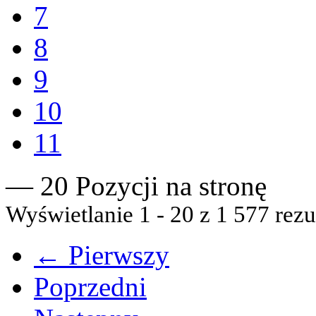
7
8
9
10
11
— 20 Pozycji na stronę
Wyświetlanie 1 - 20 z 1 577 rezu
← Pierwszy
Poprzedni