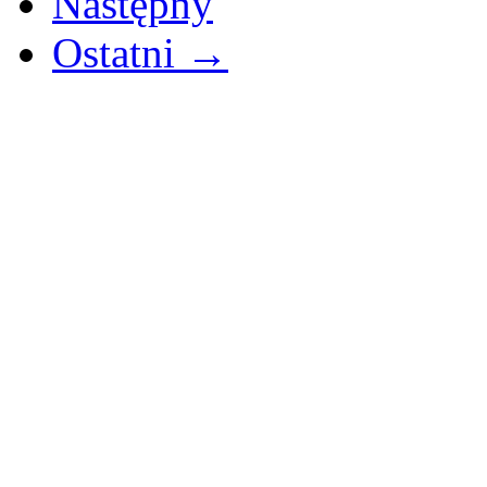
Następny
Ostatni →