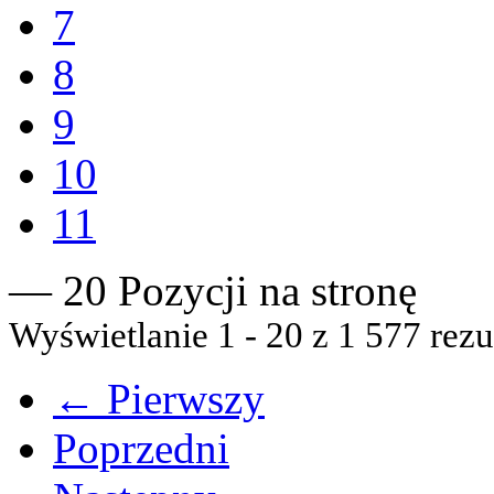
7
8
9
10
11
— 20 Pozycji na stronę
Wyświetlanie 1 - 20 z 1 577 rezu
← Pierwszy
Poprzedni