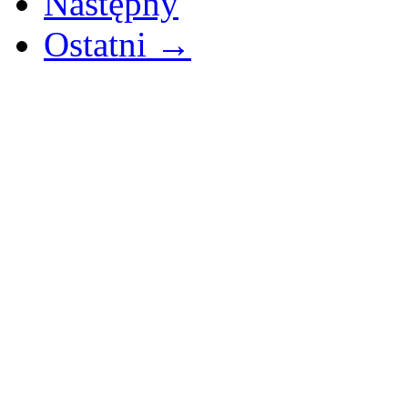
Następny
Ostatni →