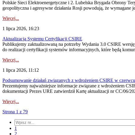
Polskie Sieci Elektroenergetyczne i 2. Lubelska Brygada Obrony Tery
geopolityczna i agresywne działania Rosji powodują, że wymagane je
Więcej...
1 lipca 2026, 16:23
Aktualizacja Systemu Certyfikacji CSIRE
Publikujemy zaktualizowaną na potrzeby Wydania 3.0 CSIRE wersję 
do realizacji certyfikacji systemów informacyjnych, które będą komu
Więcej...
1 lipca 2026, 11:12
Podsumowanie działań związanych z wdrożeniem CSIRE w czerwc
Prezentujemy najważniejsze informacje związane z wdrożeniem CSIRE
dokumentacji Prezes URE zatwierdził Kartę aktualizacji nr CC/06/202
Więcej...
Strona 1 z 79
1
2