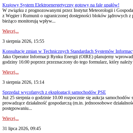
Krajowy System Elektroenergetyczny gotowy na falę upałów!
W związku z prognozowanymi przez Instytut Meteorologii i Gospod
z Węgier i Rumunii o ograniczonej dostępności bloków jądrowych z 
bieżąco monitorują wpływ...
Więcej...
3 sierpnia 2026, 15:55
Konsultacje zmian w Technicznych Standardach Systemów Informac
Jako Operator Informacji Rynku Energii (OIRE) planujemy wprowadz
godziny 16:00 poprzez przeznaczony do tego formularz, który należy p
Więcej...
3 sierpnia 2026, 15:14
Sprzedaż wycofanych z eksploatacji samochodów PSE
Już 25 sierpnia o godzinie 10.00 rozpocznie się aukcja samochodów
prowadzące działalność gospodarczą (m.in. jednoosobowe działalnośc
postępowaniu...
Więcej...
31 lipca 2026, 09:45