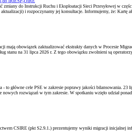
026 do IRiESP-OIRE
 zmiany do Instrukcji Ruchu i Eksploatacji Sieci Przesyłowej w częśc
 aktualizacji) i rozpoczynamy jej konsultacje. Informujemy, że: Kartę 
gracji mają obowiązek zaktualizować ekstrakty danych w Procesie Migr
ug stanu na 31 lipca 2026 r. Z tego obowiązku zwolnieni są operator
ia - to główne cele PSE w zakresie poprawy jakości bilansowania. 23 
 nowych rozwiązań w tym zakresie. W spotkaniu wzięło udział ponad 
m CSIRE (pkt S2.9.1.) prezentujemy wyniki migracji inicjalnej info