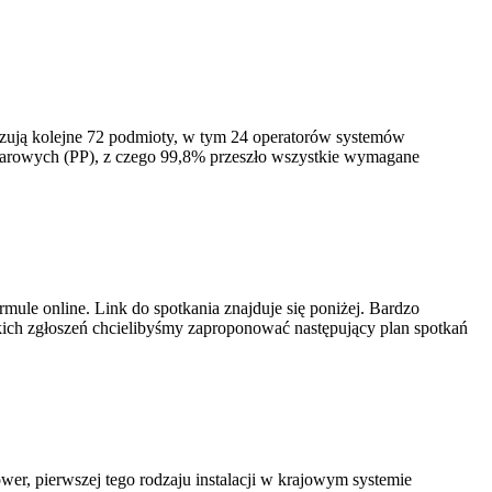
izują kolejne 72 podmioty, w tym 24 operatorów systemów
iarowych (PP), z czego 99,8% przeszło wszystkie wymagane
ule online. Link do spotkania znajduje się poniżej. Bardzo
ich zgłoszeń chcielibyśmy zaproponować następujący plan spotkań
er, pierwszej tego rodzaju instalacji w krajowym systemie