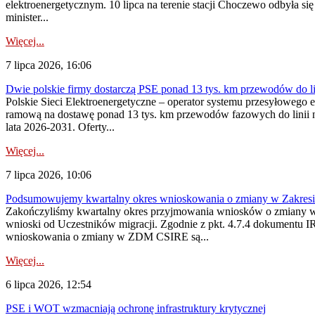
elektroenergetycznym. 10 lipca na terenie stacji Choczewo odbyła si
minister...
Więcej...
7 lipca 2026, 16:06
Dwie polskie firmy dostarczą PSE ponad 13 tys. km przewodów do li
Polskie Sieci Elektroenergetyczne – operator systemu przesyłoweg
ramową na dostawę ponad 13 tys. km przewodów fazowych do linii na
lata 2026-2031. Oferty...
Więcej...
7 lipca 2026, 10:06
Podsumowujemy kwartalny okres wnioskowania o zmiany w Zakres
Zakończyliśmy kwartalny okres przyjmowania wniosków o zmiany w 
wnioski od Uczestników migracji. Zgodnie z pkt. 4.7.4 dokumentu I
wnioskowania o zmiany w ZDM CSIRE są...
Więcej...
6 lipca 2026, 12:54
PSE i WOT wzmacniają ochronę infrastruktury krytycznej