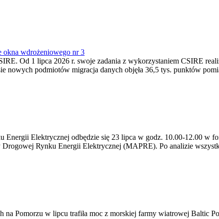
e okna wdrożeniowego nr 3
SIRE. Od 1 lipca 2026 r. swoje zadania z wykorzystaniem CSIRE real
esie nowych podmiotów migracja danych objęła 36,5 tys. punktów pom
ergii Elektrycznej odbędzie się 23 lipca w godz. 10.00-12.00 w form
y Drogowej Rynku Energii Elektrycznej (MAPRE). Po analizie wszystk
na Pomorzu w lipcu trafiła moc z morskiej farmy wiatrowej Baltic Pow