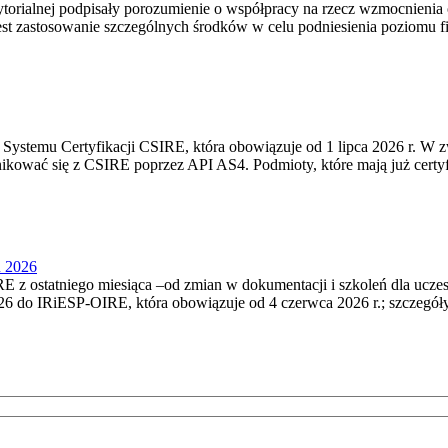
torialnej podpisały porozumienie o współpracy na rzecz wzmocnienia o
st zastosowanie szczególnych środków w celu podniesienia poziomu fizy
Systemu Certyfikacji CSIRE, która obowiązuje od 1 lipca 2026 r. W 
nikować się z CSIRE poprzez API AS4. Podmioty, które mają już certyf
u 2026
 z ostatniego miesiąca –od zmian w dokumentacji i szkoleń dla ucze
6 do IRiESP‑OIRE, która obowiązuje od 4 czerwca 2026 r.; szczegóły i