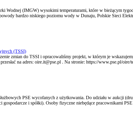
arki Wodnej (IMGW) wysokimi temperaturami, które w bieżącym tygod
powody bardzo niskiego poziomu wody w Dunaju, Polskie Sieci Elektr
yjnych (TSSI)
enie zmian do TSSI i opracowaliśmy projekt, w którym je wskazujemy
rzesłać na adres: oire.it@pse.pl . Na stronie: https://www.pse.pl/oir
 służbowych PSE wycofanych z użytkowania. Do udziału w aukcji (dru
i gospodarcze i spółki). Osoby fizyczne niebędące pracownikami PSE i