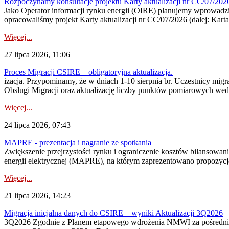
Rozpoczynamy konsultacje projektu Karty aktualizacji nr CC/07/2
Jako Operator informacji rynku energii (OIRE) planujemy wprowadzić
opracowaliśmy projekt Karty aktualizacji nr CC/07/2026 (dalej: Karta
Więcej...
27 lipca 2026, 11:06
Proces Migracji CSIRE – obligatoryjna aktualizacja.
izacja. Przypominamy, że w dniach 1-10 sierpnia br. Uczestnicy mi
Obsługi Migracji oraz aktualizację liczby punktów pomiarowych wedł
Więcej...
24 lipca 2026, 07:43
MAPRE - prezentacja i nagranie ze spotkania
Zwiększenie przejrzystości rynku i ograniczenie kosztów bilansowan
energii elektrycznej (MAPRE), na którym zaprezentowano propozycje
Więcej...
21 lipca 2026, 14:23
Migracja inicjalna danych do CSIRE – wyniki Aktualizacji 3Q2026
3Q2026 Zgodnie z Planem etapowego wdrożenia NMWI za pośrednictwe