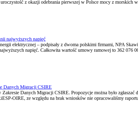
ę uroczystość z okazji odebrania pierwszej w Polsce mocy z morskich w
nii najwyższych napięć
o energii elektrycznej – podpisały z dwoma polskimi firmami, NPA S
jwyższych napięć. Całkowita wartość umowy ramowej to 362 076 000,0
ie Danych Migracji CSIRE
Zakresie Danych Migracji CSIRE. Propozycje można było zgłaszać d
RiESP-OIRE, ze względu na brak wniosków nie opracowaliśmy raportu 