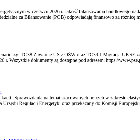
rgetycznym w czerwcu 2026 r. Jakość bilansowania handlowego nadal 
edzialne za Bilansowanie (POB) odpowiadają finansowo za różnicę mię
 scenariuszy: TC38 Zawarcie US z OŚW oraz TC39.1 Migracja UKSE 
6 r. Wszystkie dokumenty są dostępne pod adresem: https://www.pse.pl/
i
blikacji „Sprawozdania na temat szacowanych potrzeb w zakresie elast
sa Urzędu Regulacji Energetyki oraz przekazany do Komisji Europejs