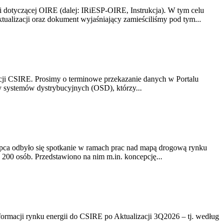
i dotyczącej OIRE (dalej: IRiESP-OIRE, Instrukcja). W tym celu
aktualizacji oraz dokument wyjaśniający zamieściliśmy pod tym...
acji CSIRE. Prosimy o terminowe przekazanie danych w Portalu
zy systemów dystrybucyjnych (OSD), którzy...
lipca odbyło się spotkanie w ramach prac nad mapą drogową rynku
200 osób. Przedstawiono na nim m.in. koncepcję...
rmacji rynku energii do CSIRE po Aktualizacji 3Q2026 – tj. według