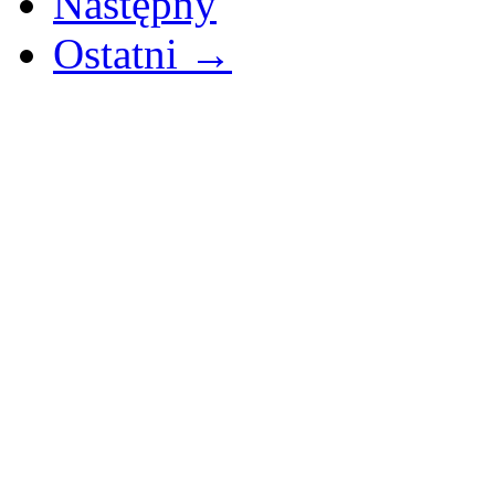
Następny
Ostatni →