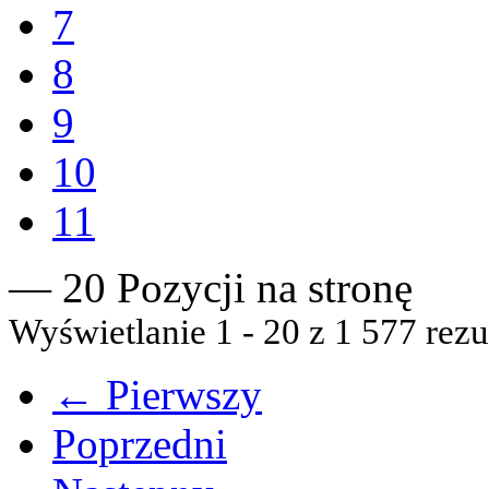
7
8
9
10
11
— 20 Pozycji na stronę
Wyświetlanie 1 - 20 z 1 577 rezu
← Pierwszy
Poprzedni