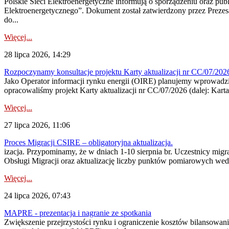
Polskie Sieci Elektroenergetyczne informują o sporządzeniu oraz pu
Elektroenergetycznego”. Dokument został zatwierdzony przez Preze
do...
Więcej...
28 lipca 2026, 14:29
Rozpoczynamy konsultacje projektu Karty aktualizacji nr CC/07/2
Jako Operator informacji rynku energii (OIRE) planujemy wprowadzić
opracowaliśmy projekt Karty aktualizacji nr CC/07/2026 (dalej: Karta
Więcej...
27 lipca 2026, 11:06
Proces Migracji CSIRE – obligatoryjna aktualizacja.
izacja. Przypominamy, że w dniach 1-10 sierpnia br. Uczestnicy mi
Obsługi Migracji oraz aktualizację liczby punktów pomiarowych wedł
Więcej...
24 lipca 2026, 07:43
MAPRE - prezentacja i nagranie ze spotkania
Zwiększenie przejrzystości rynku i ograniczenie kosztów bilansowan