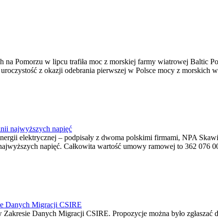
na Pomorzu w lipcu trafiła moc z morskiej farmy wiatrowej Baltic Pow
ę uroczystość z okazji odebrania pierwszej w Polsce mocy z morskich w
nii najwyższych napięć
o energii elektrycznej – podpisały z dwoma polskimi firmami, NPA S
jwyższych napięć. Całkowita wartość umowy ramowej to 362 076 000,0
ie Danych Migracji CSIRE
Zakresie Danych Migracji CSIRE. Propozycje można było zgłaszać d