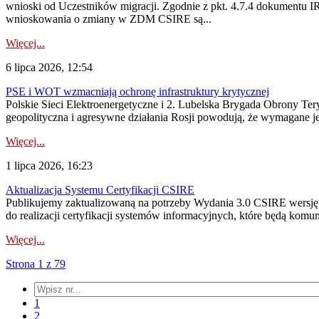
wnioski od Uczestników migracji. Zgodnie z pkt. 4.7.4 dokumentu I
wnioskowania o zmiany w ZDM CSIRE są...
Więcej...
6 lipca 2026, 12:54
PSE i WOT wzmacniają ochronę infrastruktury krytycznej
Polskie Sieci Elektroenergetyczne i 2. Lubelska Brygada Obrony Tery
geopolityczna i agresywne działania Rosji powodują, że wymagane je
Więcej...
1 lipca 2026, 16:23
Aktualizacja Systemu Certyfikacji CSIRE
Publikujemy zaktualizowaną na potrzeby Wydania 3.0 CSIRE wersję 
do realizacji certyfikacji systemów informacyjnych, które będą komu
Więcej...
Strona 1 z 79
1
2