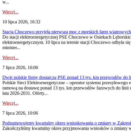
w...
Więcej...
10 lipca 2026, 16:32
Stacja Choczewo przyjęła pierwszą moc z morskich farm wiatrowych
Do stacji elektroenergetycznej PSE Choczewo w Osiekach Lęborskich 
elektroenergetycznym. 10 lipca na terenie stacji Choczewo odbyła si
minister...
Więcej...
7 lipca 2026, 16:06
Dwie polskie firmy dostarczą PSE ponad 13 tys. km przewodów do li
Polskie Sieci Elektroenergetyczne – operator systemu przesyłoweg
ramową na dostawę ponad 13 tys. km przewodów fazowych do linii na
lata 2026-2031. Oferty...
Więcej...
7 lipca 2026, 10:06
Podsumowujemy kwartalny okres wnioskowania o zmiany w Zakres
Zakończyliśmy kwartalny okres przyjmowania wniosków o zmiany w 