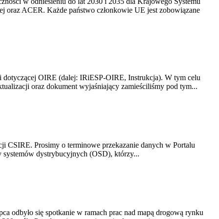
yczności w odniesieniu do lat 2030 i 2035 dla Krajowego Systemu
kiej oraz ACER. Każde państwo członkowie UE jest zobowiązane
i dotyczącej OIRE (dalej: IRiESP-OIRE, Instrukcja). W tym celu
aktualizacji oraz dokument wyjaśniający zamieściliśmy pod tym...
acji CSIRE. Prosimy o terminowe przekazanie danych w Portalu
zy systemów dystrybucyjnych (OSD), którzy...
lipca odbyło się spotkanie w ramach prac nad mapą drogową rynku