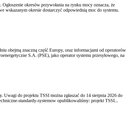
-19. Ogłoszenie okresów przywołania na rynku mocy oznacza, że
 we wskazanym okresie dostarczyć odpowiednią moc do systemu.
niu obejmą znaczną część Europy, oraz informacjami od operatorów
oenergetyczne S.A. (PSE), jako operator systemu przesyłowego, na
. Uwagi do projektu TSSI można zgłaszać do 14 sierpnia 2026 do
e/techniczne-standardy-systemow opublikowaliśmy: projekt TSSI...