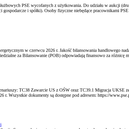
 służbowych PSE wycofanych z użytkowania. Do udziału w aukcji (dru
i gospodarcze i spółki). Osoby fizyczne niebędące pracownikami PSE i
rgetycznym w czerwcu 2026 r. Jakość bilansowania handlowego nadal 
edzialne za Bilansowanie (POB) odpowiadają finansowo za różnicę mię
 scenariuszy: TC38 Zawarcie US z OŚW oraz TC39.1 Migracja UKSE 
6 r. Wszystkie dokumenty są dostępne pod adresem: https://www.pse.pl/
i