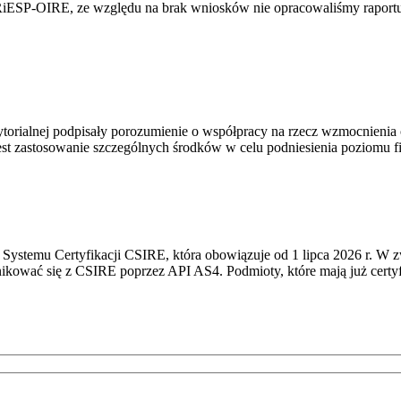
RiESP-OIRE, ze względu na brak wniosków nie opracowaliśmy raportu 
torialnej podpisały porozumienie o współpracy na rzecz wzmocnienia o
st zastosowanie szczególnych środków w celu podniesienia poziomu fizy
Systemu Certyfikacji CSIRE, która obowiązuje od 1 lipca 2026 r. W 
nikować się z CSIRE poprzez API AS4. Podmioty, które mają już certyf