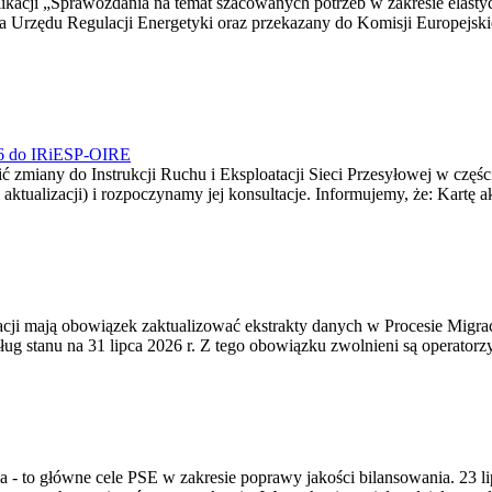
blikacji „Sprawozdania na temat szacowanych potrzeb w zakresie elast
sa Urzędu Regulacji Energetyki oraz przekazany do Komisji Europejs
026 do IRiESP-OIRE
 zmiany do Instrukcji Ruchu i Eksploatacji Sieci Przesyłowej w częśc
 aktualizacji) i rozpoczynamy jej konsultacje. Informujemy, że: Kartę 
gracji mają obowiązek zaktualizować ekstrakty danych w Procesie Migr
ug stanu na 31 lipca 2026 r. Z tego obowiązku zwolnieni są operator
ia - to główne cele PSE w zakresie poprawy jakości bilansowania. 23 