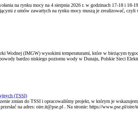
zywołania na rynku mocy na 4 sierpnia 2026 r. w godzinach 17-18 i 18
jącymi z umów zawartych na rynku mocy muszą je zrealizować, czyli
arki Wodnej (IMGW) wysokimi temperaturami, które w bieżącym tygod
powody bardzo niskiego poziomu wody w Dunaju, Polskie Sieci Elektr
yjnych (TSSI)
enie zmian do TSSI i opracowaliśmy projekt, w którym je wskazujemy
rzesłać na adres: oire.it@pse.pl . Na stronie: https://www.pse.pl/oir