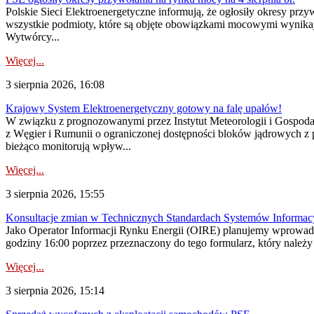
Polskie Sieci Elektroenergetyczne informują, że ogłosiły okresy pr
wszystkie podmioty, które są objęte obowiązkami mocowymi wynika
Wytwórcy...
Więcej...
3 sierpnia 2026, 16:08
Krajowy System Elektroenergetyczny gotowy na falę upałów!
W związku z prognozowanymi przez Instytut Meteorologii i Gospod
z Węgier i Rumunii o ograniczonej dostępności bloków jądrowych z 
bieżąco monitorują wpływ...
Więcej...
3 sierpnia 2026, 15:55
Konsultacje zmian w Technicznych Standardach Systemów Informac
Jako Operator Informacji Rynku Energii (OIRE) planujemy wprowadz
godziny 16:00 poprzez przeznaczony do tego formularz, który należy p
Więcej...
3 sierpnia 2026, 15:14