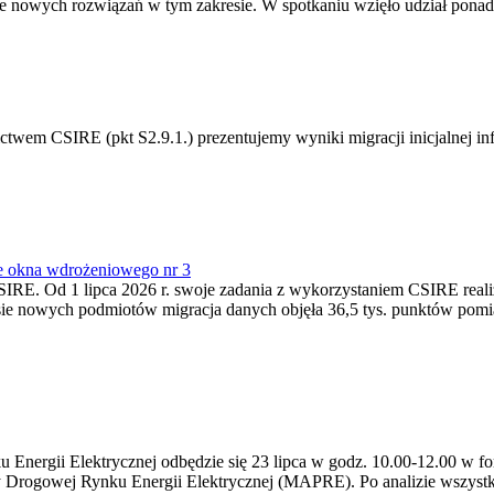
 nowych rozwiązań w tym zakresie. W spotkaniu wzięło udział ponad 
m CSIRE (pkt S2.9.1.) prezentujemy wyniki migracji inicjalnej info
e okna wdrożeniowego nr 3
SIRE. Od 1 lipca 2026 r. swoje zadania z wykorzystaniem CSIRE real
esie nowych podmiotów migracja danych objęła 36,5 tys. punktów pom
ergii Elektrycznej odbędzie się 23 lipca w godz. 10.00-12.00 w form
y Drogowej Rynku Energii Elektrycznej (MAPRE). Po analizie wszystk