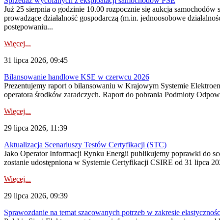
Sprzedaż wycofanych z eksploatacji samochodów PSE
Już 25 sierpnia o godzinie 10.00 rozpocznie się aukcja samochodów
prowadzące działalność gospodarczą (m.in. jednoosobowe działalnośc
postępowaniu...
Więcej...
31 lipca 2026, 09:45
Bilansowanie handlowe KSE w czerwcu 2026
Prezentujemy raport o bilansowaniu w Krajowym Systemie Elektroene
operatora środków zaradczych. Raport do pobrania Podmioty Odpowi
Więcej...
29 lipca 2026, 11:39
Aktualizacja Scenariuszy Testów Certyfikacji (STC)
Jako Operator Informacji Rynku Energii publikujemy poprawki do
zostanie udostępniona w Systemie Certyfikacji CSIRE od 31 lipca 202
Więcej...
29 lipca 2026, 09:39
Sprawozdanie na temat szacowanych potrzeb w zakresie elastycznośc