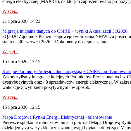
energii elektrycznej (MAPRE), na którym zaprezentowano propozycje
Więcej...
21 lipca 2026, 14:23
Migracja inicjalna danych do CSIRE – wyniki Aktualizacji 3Q2026
3Q2026 Zgodnie z Planem etapowego wdrożenia NMWI za pośrednictwe
stanu na 30 czerwca 2026 r. Dokumenty dostępne są tutaj
Więcej...
15 lipca 2026, 13:15
Kolejne Podmioty Profesjonalne korzystają z CSIRE - podsumowani
Zakończyliśmy integrację kolejnych Podmiotów Profesjonalnych z C
dystrybucyjnych oraz 48 sprzedawców energii elektrycznej. W zakr
walidacje z wynikiem pozytywnym i w sposób...
Więcej...
15 lipca 2026, 12:15
Mapa Drogowa Rynku Energii Elektrycznej - bilansowanie
Pierwsze spotkanie robocze w ramach prac nad Mapą Drogową Rynku En
dziękujemy za wszystkie przekazane uwagi i pytania dotyczące Map