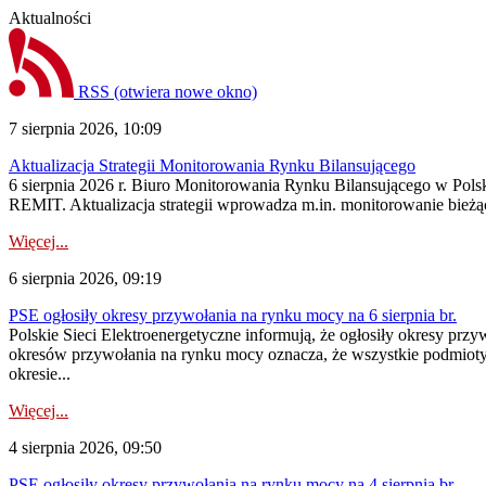
Aktualności
RSS
(otwiera nowe okno)
7 sierpnia 2026, 10:09
Aktualizacja Strategii Monitorowania Rynku Bilansującego
6 sierpnia 2026 r. Biuro Monitorowania Rynku Bilansującego w Polsk
REMIT. Aktualizacja strategii wprowadza m.in. monitorowanie bież
Więcej...
6 sierpnia 2026, 09:19
PSE ogłosiły okresy przywołania na rynku mocy na 6 sierpnia br.
Polskie Sieci Elektroenergetyczne informują, że ogłosiły okresy prz
okresów przywołania na rynku mocy oznacza, że wszystkie podmiot
okresie...
Więcej...
4 sierpnia 2026, 09:50
PSE ogłosiły okresy przywołania na rynku mocy na 4 sierpnia br.