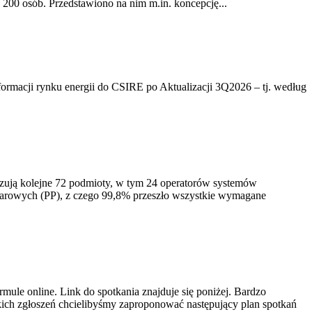
200 osób. Przedstawiono na nim m.in. koncepcję...
rmacji rynku energii do CSIRE po Aktualizacji 3Q2026 – tj. według
izują kolejne 72 podmioty, w tym 24 operatorów systemów
iarowych (PP), z czego 99,8% przeszło wszystkie wymagane
ule online. Link do spotkania znajduje się poniżej. Bardzo
ich zgłoszeń chcielibyśmy zaproponować następujący plan spotkań