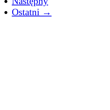
Następny
Ostatni →