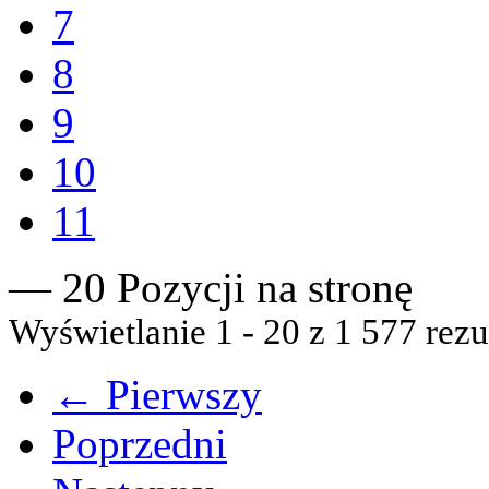
7
8
9
10
11
— 20 Pozycji na stronę
Wyświetlanie 1 - 20 z 1 577 rezu
← Pierwszy
Poprzedni