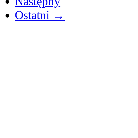
Następny
Ostatni →