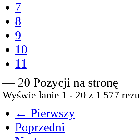
7
8
9
10
11
— 20 Pozycji na stronę
Wyświetlanie 1 - 20 z 1 577 rezu
← Pierwszy
Poprzedni