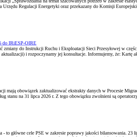
blikacji „Sprawozdania na temat szacowanych potrzeb w zakresie elast
sa Urzędu Regulacji Energetyki oraz przekazany do Komisji Europejs
026 do IRiESP-OIRE
 zmiany do Instrukcji Ruchu i Eksploatacji Sieci Przesyłowej w częśc
 aktualizacji) i rozpoczynamy jej konsultacje. Informujemy, że: Kartę 
gracji mają obowiązek zaktualizować ekstrakty danych w Procesie Migr
ug stanu na 31 lipca 2026 r. Z tego obowiązku zwolnieni są operator
ia - to główne cele PSE w zakresie poprawy jakości bilansowania. 23 