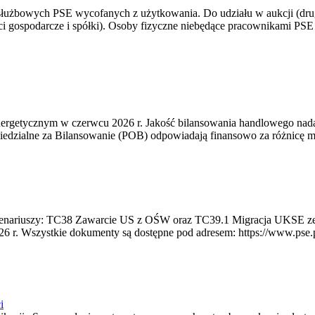
 służbowych PSE wycofanych z użytkowania. Do udziału w aukcji (dru
i gospodarcze i spółki). Osoby fizyczne niebędące pracownikami PSE i
rgetycznym w czerwcu 2026 r. Jakość bilansowania handlowego nadal 
edzialne za Bilansowanie (POB) odpowiadają finansowo za różnicę mię
 scenariuszy: TC38 Zawarcie US z OŚW oraz TC39.1 Migracja UKSE 
6 r. Wszystkie dokumenty są dostępne pod adresem: https://www.pse.pl/
i