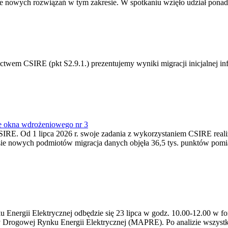
 nowych rozwiązań w tym zakresie. W spotkaniu wzięło udział ponad 
m CSIRE (pkt S2.9.1.) prezentujemy wyniki migracji inicjalnej info
e okna wdrożeniowego nr 3
SIRE. Od 1 lipca 2026 r. swoje zadania z wykorzystaniem CSIRE real
esie nowych podmiotów migracja danych objęła 36,5 tys. punktów pom
ergii Elektrycznej odbędzie się 23 lipca w godz. 10.00-12.00 w form
y Drogowej Rynku Energii Elektrycznej (MAPRE). Po analizie wszystk