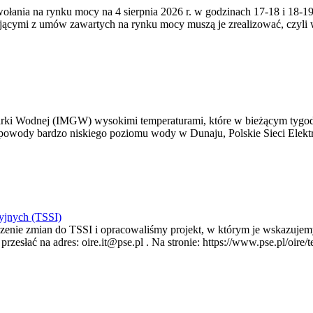
zywołania na rynku mocy na 4 sierpnia 2026 r. w godzinach 17-18 i 18
jącymi z umów zawartych na rynku mocy muszą je zrealizować, czyli
arki Wodnej (IMGW) wysokimi temperaturami, które w bieżącym tygod
powody bardzo niskiego poziomu wody w Dunaju, Polskie Sieci Elektr
yjnych (TSSI)
enie zmian do TSSI i opracowaliśmy projekt, w którym je wskazujemy
rzesłać na adres: oire.it@pse.pl . Na stronie: https://www.pse.pl/oir