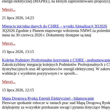
energii elektrycznej (MAPRE), na którym zaprezentowano propozycje
Więcej...
21 lipca 2026, 14:23
Migracja inicjalna danych do CSIRE – wyniki Aktualizacji 3Q2026
3Q2026 Zgodnie z Planem etapowego wdrożenia NMWI za pośrednictwe
stanu na 30 czerwca 2026 r. Dokumenty dostępne są tutaj
Więcej...
15 lipca 2026, 13:15
Kolejne Podmioty Profesjonalne korzystają z CSIRE - podsumowani
Zakończyliśmy integrację kolejnych Podmiotów Profesjonalnych z C
dystrybucyjnych oraz 48 sprzedawców energii elektrycznej. W zakr
walidacje z wynikiem pozytywnym i w sposób...
Więcej...
15 lipca 2026, 12:15
Mapa Drogowa Rynku Energii Elektrycznej - bilansowanie
Pierwsze spotkanie robocze w ramach prac nad Mapą Drogową Rynku En
dziękujemy za wszystkie przekazane uwagi i pytania dotyczące Map