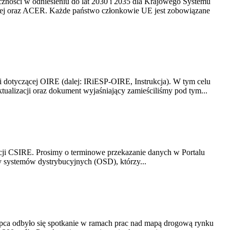
yczności w odniesieniu do lat 2030 i 2035 dla Krajowego Systemu
kiej oraz ACER. Każde państwo członkowie UE jest zobowiązane
i dotyczącej OIRE (dalej: IRiESP-OIRE, Instrukcja). W tym celu
aktualizacji oraz dokument wyjaśniający zamieściliśmy pod tym...
acji CSIRE. Prosimy o terminowe przekazanie danych w Portalu
zy systemów dystrybucyjnych (OSD), którzy...
lipca odbyło się spotkanie w ramach prac nad mapą drogową rynku