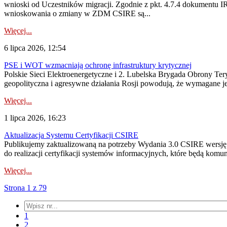
wnioski od Uczestników migracji. Zgodnie z pkt. 4.7.4 dokumentu I
wnioskowania o zmiany w ZDM CSIRE są...
Więcej...
6 lipca 2026, 12:54
PSE i WOT wzmacniają ochronę infrastruktury krytycznej
Polskie Sieci Elektroenergetyczne i 2. Lubelska Brygada Obrony Tery
geopolityczna i agresywne działania Rosji powodują, że wymagane je
Więcej...
1 lipca 2026, 16:23
Aktualizacja Systemu Certyfikacji CSIRE
Publikujemy zaktualizowaną na potrzeby Wydania 3.0 CSIRE wersję 
do realizacji certyfikacji systemów informacyjnych, które będą komu
Więcej...
Strona 1 z 79
1
2