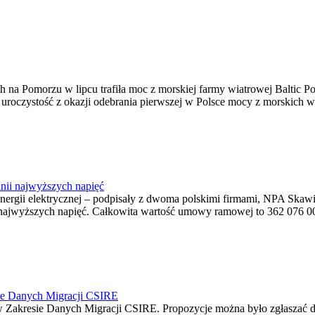
na Pomorzu w lipcu trafiła moc z morskiej farmy wiatrowej Baltic Pow
ę uroczystość z okazji odebrania pierwszej w Polsce mocy z morskich w
nii najwyższych napięć
o energii elektrycznej – podpisały z dwoma polskimi firmami, NPA S
jwyższych napięć. Całkowita wartość umowy ramowej to 362 076 000,0
ie Danych Migracji CSIRE
Zakresie Danych Migracji CSIRE. Propozycje można było zgłaszać d