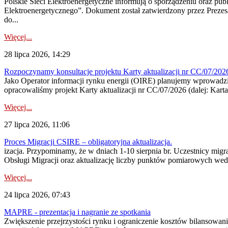
Polskie Sieci Elektroenergetyczne informują o sporządzeniu oraz pu
Elektroenergetycznego”. Dokument został zatwierdzony przez Preze
do...
Więcej...
28 lipca 2026, 14:29
Rozpoczynamy konsultacje projektu Karty aktualizacji nr CC/07/2
Jako Operator informacji rynku energii (OIRE) planujemy wprowadzić
opracowaliśmy projekt Karty aktualizacji nr CC/07/2026 (dalej: Karta
Więcej...
27 lipca 2026, 11:06
Proces Migracji CSIRE – obligatoryjna aktualizacja.
izacja. Przypominamy, że w dniach 1-10 sierpnia br. Uczestnicy mi
Obsługi Migracji oraz aktualizację liczby punktów pomiarowych wedł
Więcej...
24 lipca 2026, 07:43
MAPRE - prezentacja i nagranie ze spotkania
Zwiększenie przejrzystości rynku i ograniczenie kosztów bilansowan