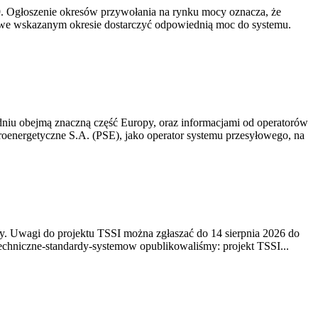
-19. Ogłoszenie okresów przywołania na rynku mocy oznacza, że
 we wskazanym okresie dostarczyć odpowiednią moc do systemu.
niu obejmą znaczną część Europy, oraz informacjami od operatorów
oenergetyczne S.A. (PSE), jako operator systemu przesyłowego, na
. Uwagi do projektu TSSI można zgłaszać do 14 sierpnia 2026 do
e/techniczne-standardy-systemow opublikowaliśmy: projekt TSSI...