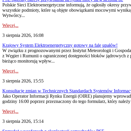
Polskie Sieci Elektroenergetyczne informują, że ogłosiły okresy pr
wszystkie podmioty, które są objęte obowiązkami mocowymi wynika
Wytwórcy...
Więcej...
3 sierpnia 2026, 16:08
Krajowy System Elektroenergetyczny gotowy na falę upałów!
W związku z prognozowanymi przez Instytut Meteorologii i Gospod
z Węgier i Rumunii o ograniczonej dostępności bloków jądrowych z 
bieżąco monitorują wpływ...
Więcej...
3 sierpnia 2026, 15:55
Konsultacje zmian w Technicznych Standardach Systemów Informac
Jako Operator Informacji Rynku Energii (OIRE) planujemy wprowadz
godziny 16:00 poprzez przeznaczony do tego formularz, który należy p
Więcej...
3 sierpnia 2026, 15:14