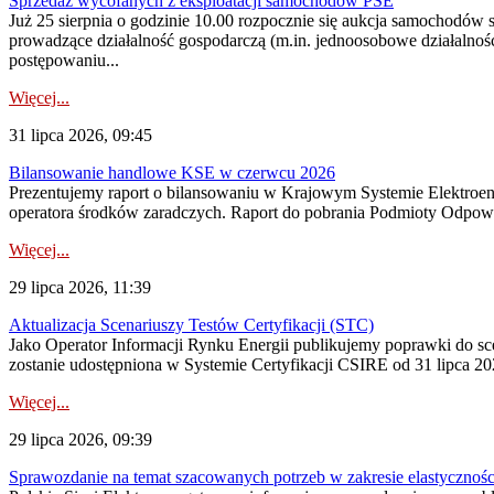
Sprzedaż wycofanych z eksploatacji samochodów PSE
Już 25 sierpnia o godzinie 10.00 rozpocznie się aukcja samochodów
prowadzące działalność gospodarczą (m.in. jednoosobowe działalnośc
postępowaniu...
Więcej...
31 lipca 2026, 09:45
Bilansowanie handlowe KSE w czerwcu 2026
Prezentujemy raport o bilansowaniu w Krajowym Systemie Elektroene
operatora środków zaradczych. Raport do pobrania Podmioty Odpowi
Więcej...
29 lipca 2026, 11:39
Aktualizacja Scenariuszy Testów Certyfikacji (STC)
Jako Operator Informacji Rynku Energii publikujemy poprawki do
zostanie udostępniona w Systemie Certyfikacji CSIRE od 31 lipca 202
Więcej...
29 lipca 2026, 09:39
Sprawozdanie na temat szacowanych potrzeb w zakresie elastycznośc