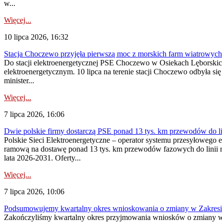
w...
Więcej...
10 lipca 2026, 16:32
Stacja Choczewo przyjęła pierwszą moc z morskich farm wiatrowych
Do stacji elektroenergetycznej PSE Choczewo w Osiekach Lęborskich 
elektroenergetycznym. 10 lipca na terenie stacji Choczewo odbyła si
minister...
Więcej...
7 lipca 2026, 16:06
Dwie polskie firmy dostarczą PSE ponad 13 tys. km przewodów do li
Polskie Sieci Elektroenergetyczne – operator systemu przesyłoweg
ramową na dostawę ponad 13 tys. km przewodów fazowych do linii na
lata 2026-2031. Oferty...
Więcej...
7 lipca 2026, 10:06
Podsumowujemy kwartalny okres wnioskowania o zmiany w Zakres
Zakończyliśmy kwartalny okres przyjmowania wniosków o zmiany w 