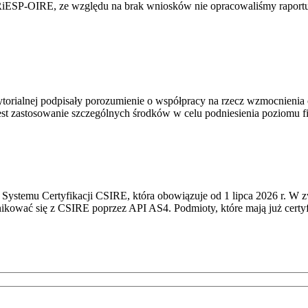
RiESP-OIRE, ze względu na brak wniosków nie opracowaliśmy raportu 
torialnej podpisały porozumienie o współpracy na rzecz wzmocnienia o
st zastosowanie szczególnych środków w celu podniesienia poziomu fizy
Systemu Certyfikacji CSIRE, która obowiązuje od 1 lipca 2026 r. W 
nikować się z CSIRE poprzez API AS4. Podmioty, które mają już certyf