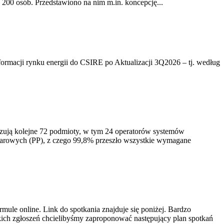
200 osób. Przedstawiono na nim m.in. koncepcję...
rmacji rynku energii do CSIRE po Aktualizacji 3Q2026 – tj. według
izują kolejne 72 podmioty, w tym 24 operatorów systemów
iarowych (PP), z czego 99,8% przeszło wszystkie wymagane
ule online. Link do spotkania znajduje się poniżej. Bardzo
ich zgłoszeń chcielibyśmy zaproponować następujący plan spotkań