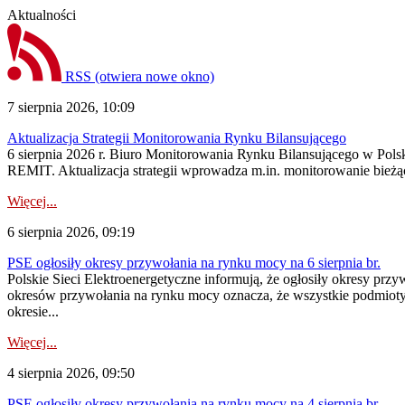
Aktualności
RSS
(otwiera nowe okno)
7 sierpnia 2026, 10:09
Aktualizacja Strategii Monitorowania Rynku Bilansującego
6 sierpnia 2026 r. Biuro Monitorowania Rynku Bilansującego w Polsk
REMIT. Aktualizacja strategii wprowadza m.in. monitorowanie bież
Więcej...
6 sierpnia 2026, 09:19
PSE ogłosiły okresy przywołania na rynku mocy na 6 sierpnia br.
Polskie Sieci Elektroenergetyczne informują, że ogłosiły okresy prz
okresów przywołania na rynku mocy oznacza, że wszystkie podmiot
okresie...
Więcej...
4 sierpnia 2026, 09:50
PSE ogłosiły okresy przywołania na rynku mocy na 4 sierpnia br.