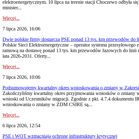
elektroenergetycznym. 10 lipca na terenie stacji Choczewo odbyła si
minister...
Więcej...
7 lipca 2026, 16:06
Dwie polskie firmy dostarczą PSE ponad 13 tys. km przewodów do li
Polskie Sieci Elektroenergetyczne – operator systemu przesyłoweg
ramową na dostawę ponad 13 tys. km przewodów fazowych do linii na
lata 2026-2031. Oferty...
Więcej...
7 lipca 2026, 10:06
Podsumowujemy kwartalny okres wnioskowania o zmiany w Zakres
Zakończyliśmy kwartalny okres przyjmowania wniosków o zmiany w 
wnioski od Uczestników migracji. Zgodnie z pkt. 4.7.4 dokumentu I
wnioskowania o zmiany w ZDM CSIRE są...
Więcej...
6 lipca 2026, 12:54
PSE i WOT wzmacniają ochronę infrastruktury krytycznej