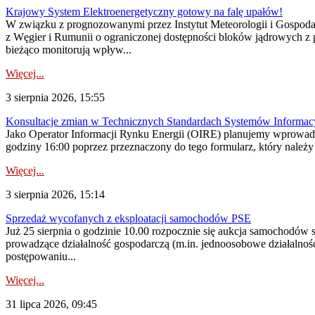
Krajowy System Elektroenergetyczny gotowy na falę upałów!
W związku z prognozowanymi przez Instytut Meteorologii i Gospod
z Węgier i Rumunii o ograniczonej dostępności bloków jądrowych z 
bieżąco monitorują wpływ...
Więcej...
3 sierpnia 2026, 15:55
Konsultacje zmian w Technicznych Standardach Systemów Informac
Jako Operator Informacji Rynku Energii (OIRE) planujemy wprowadz
godziny 16:00 poprzez przeznaczony do tego formularz, który należy p
Więcej...
3 sierpnia 2026, 15:14
Sprzedaż wycofanych z eksploatacji samochodów PSE
Już 25 sierpnia o godzinie 10.00 rozpocznie się aukcja samochodów
prowadzące działalność gospodarczą (m.in. jednoosobowe działalnośc
postępowaniu...
Więcej...
31 lipca 2026, 09:45