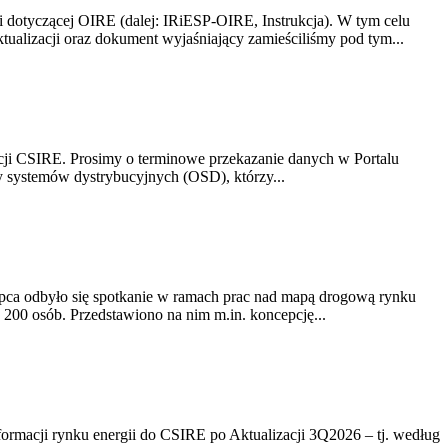
i dotyczącej OIRE (dalej: IRiESP-OIRE, Instrukcja). W tym celu
aktualizacji oraz dokument wyjaśniający zamieściliśmy pod tym...
acji CSIRE. Prosimy o terminowe przekazanie danych w Portalu
zy systemów dystrybucyjnych (OSD), którzy...
lipca odbyło się spotkanie w ramach prac nad mapą drogową rynku
200 osób. Przedstawiono na nim m.in. koncepcję...
rmacji rynku energii do CSIRE po Aktualizacji 3Q2026 – tj. według