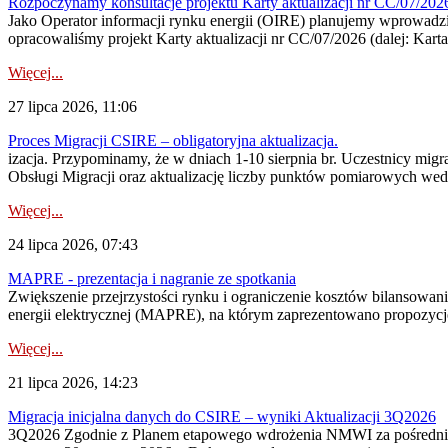
Rozpoczynamy konsultacje projektu Karty aktualizacji nr CC/07/2
Jako Operator informacji rynku energii (OIRE) planujemy wprowadzić
opracowaliśmy projekt Karty aktualizacji nr CC/07/2026 (dalej: Karta
Więcej...
27 lipca 2026, 11:06
Proces Migracji CSIRE – obligatoryjna aktualizacja.
izacja. Przypominamy, że w dniach 1-10 sierpnia br. Uczestnicy mi
Obsługi Migracji oraz aktualizację liczby punktów pomiarowych wedł
Więcej...
24 lipca 2026, 07:43
MAPRE - prezentacja i nagranie ze spotkania
Zwiększenie przejrzystości rynku i ograniczenie kosztów bilansowan
energii elektrycznej (MAPRE), na którym zaprezentowano propozycje
Więcej...
21 lipca 2026, 14:23
Migracja inicjalna danych do CSIRE – wyniki Aktualizacji 3Q2026
3Q2026 Zgodnie z Planem etapowego wdrożenia NMWI za pośrednictwe