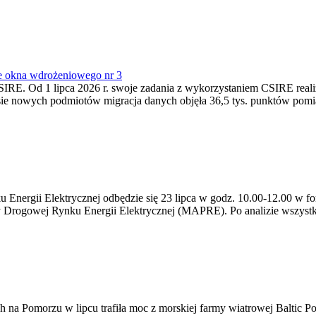
e okna wdrożeniowego nr 3
SIRE. Od 1 lipca 2026 r. swoje zadania z wykorzystaniem CSIRE real
esie nowych podmiotów migracja danych objęła 36,5 tys. punktów pom
ergii Elektrycznej odbędzie się 23 lipca w godz. 10.00-12.00 w form
y Drogowej Rynku Energii Elektrycznej (MAPRE). Po analizie wszystk
na Pomorzu w lipcu trafiła moc z morskiej farmy wiatrowej Baltic Pow