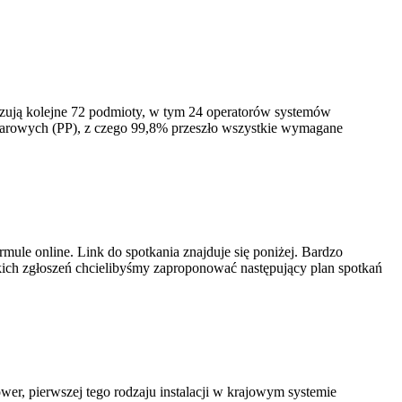
izują kolejne 72 podmioty, w tym 24 operatorów systemów
iarowych (PP), z czego 99,8% przeszło wszystkie wymagane
ule online. Link do spotkania znajduje się poniżej. Bardzo
ich zgłoszeń chcielibyśmy zaproponować następujący plan spotkań
er, pierwszej tego rodzaju instalacji w krajowym systemie