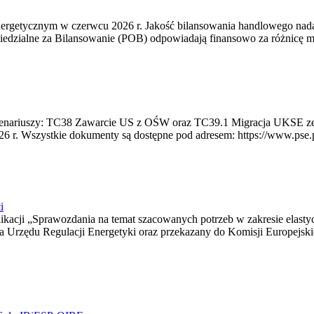
rgetycznym w czerwcu 2026 r. Jakość bilansowania handlowego nadal 
edzialne za Bilansowanie (POB) odpowiadają finansowo za różnicę mię
 scenariuszy: TC38 Zawarcie US z OŚW oraz TC39.1 Migracja UKSE 
6 r. Wszystkie dokumenty są dostępne pod adresem: https://www.pse.pl/
i
blikacji „Sprawozdania na temat szacowanych potrzeb w zakresie elast
sa Urzędu Regulacji Energetyki oraz przekazany do Komisji Europejs