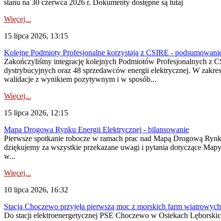
stanu na 30 czerwca 2026 r. Dokumenty dostępne są tutaj
Więcej...
15 lipca 2026, 13:15
Kolejne Podmioty Profesjonalne korzystają z CSIRE - podsumowani
Zakończyliśmy integrację kolejnych Podmiotów Profesjonalnych z C
dystrybucyjnych oraz 48 sprzedawców energii elektrycznej. W zakr
walidacje z wynikiem pozytywnym i w sposób...
Więcej...
15 lipca 2026, 12:15
Mapa Drogowa Rynku Energii Elektrycznej - bilansowanie
Pierwsze spotkanie robocze w ramach prac nad Mapą Drogową Rynku En
dziękujemy za wszystkie przekazane uwagi i pytania dotyczące Map
w...
Więcej...
10 lipca 2026, 16:32
Stacja Choczewo przyjęła pierwszą moc z morskich farm wiatrowych
Do stacji elektroenergetycznej PSE Choczewo w Osiekach Lęborskich 