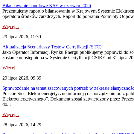
Bilansowanie handlowe KSE w czerwcu 2026
Prezentujemy raport o bilansowaniu w Krajowym Systemie Elektroene
operatora środków zaradczych. Raport do pobrania Podmioty Odpowi
Więcej...
29 lipca 2026, 11:39
Aktualizacja Scenariuszy Testów Certyfikacji (STC)
Jako Operator Informacji Rynku Energii publikujemy poprawki do
zostanie udostępniona w Systemie Certyfikacji CSIRE od 31 lipca 202
Więcej...
29 lipca 2026, 09:39
Sprawozdanie na temat szacowanych potrzeb w zakresie elastycznośc
Polskie Sieci Elektroenergetyczne informują o sporządzeniu oraz pu
Elektroenergetycznego”. Dokument został zatwierdzony przez Preze
do...
Więcej...
28 lipca 2026, 14:29