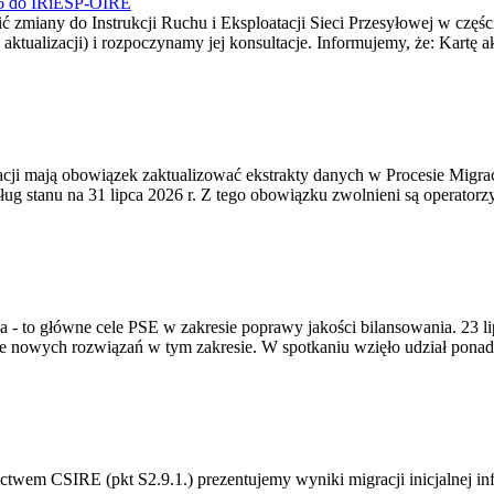
026 do IRiESP-OIRE
 zmiany do Instrukcji Ruchu i Eksploatacji Sieci Przesyłowej w częśc
 aktualizacji) i rozpoczynamy jej konsultacje. Informujemy, że: Kartę 
gracji mają obowiązek zaktualizować ekstrakty danych w Procesie Migr
ug stanu na 31 lipca 2026 r. Z tego obowiązku zwolnieni są operator
ia - to główne cele PSE w zakresie poprawy jakości bilansowania. 23 
 nowych rozwiązań w tym zakresie. W spotkaniu wzięło udział ponad 
m CSIRE (pkt S2.9.1.) prezentujemy wyniki migracji inicjalnej info