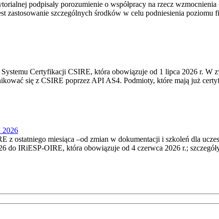
torialnej podpisały porozumienie o współpracy na rzecz wzmocnienia o
st zastosowanie szczególnych środków w celu podniesienia poziomu fizy
Systemu Certyfikacji CSIRE, która obowiązuje od 1 lipca 2026 r. W 
nikować się z CSIRE poprzez API AS4. Podmioty, które mają już certyf
u 2026
 z ostatniego miesiąca –od zmian w dokumentacji i szkoleń dla ucze
6 do IRiESP‑OIRE, która obowiązuje od 4 czerwca 2026 r.; szczegóły i