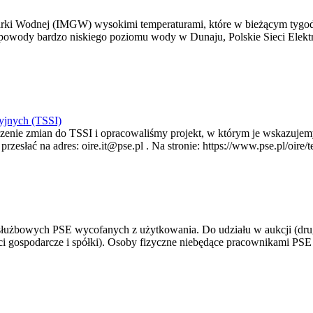
arki Wodnej (IMGW) wysokimi temperaturami, które w bieżącym tygod
powody bardzo niskiego poziomu wody w Dunaju, Polskie Sieci Elektr
yjnych (TSSI)
enie zmian do TSSI i opracowaliśmy projekt, w którym je wskazujemy
rzesłać na adres: oire.it@pse.pl . Na stronie: https://www.pse.pl/oir
 służbowych PSE wycofanych z użytkowania. Do udziału w aukcji (dru
i gospodarcze i spółki). Osoby fizyczne niebędące pracownikami PSE i