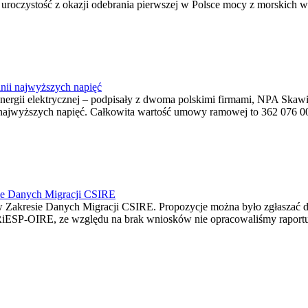
ę uroczystość z okazji odebrania pierwszej w Polsce mocy z morskich w
nii najwyższych napięć
o energii elektrycznej – podpisały z dwoma polskimi firmami, NPA S
jwyższych napięć. Całkowita wartość umowy ramowej to 362 076 000,0
ie Danych Migracji CSIRE
Zakresie Danych Migracji CSIRE. Propozycje można było zgłaszać d
RiESP-OIRE, ze względu na brak wniosków nie opracowaliśmy raportu 