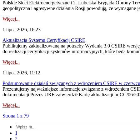
Polskie Sieci Elektroenergetyczne i 2. Lubelska Brygada Obrony Tery
geopolityczna i agresywne działania Rosji powodują, że wymagane je
Więcej...
1 lipca 2026, 16:23
Aktualizacja Systemu Certyfikacji CSIRE
Publikujemy zaktualizowaną na potrzeby Wydania 3.0 CSIRE wersję 
do realizacji certyfikacji systemów informacyjnych, które będą komu
Więcej...
1 lipca 2026, 11:12
Podsumowanie działań związanych z wdrożeniem CSIRE w czerwc
Prezentujemy najważniejsze informacje związane z wdrożeniem CSIRE
dokumentacji Prezes URE zatwierdził Kartę aktualizacji nr CC/06/202
Więcej...
Strona 1 z 79
1
2