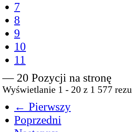
7
8
9
10
11
— 20 Pozycji na stronę
Wyświetlanie 1 - 20 z 1 577 rezu
← Pierwszy
Poprzedni