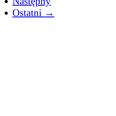
Następny
Ostatni →