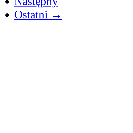
Następny
Ostatni →