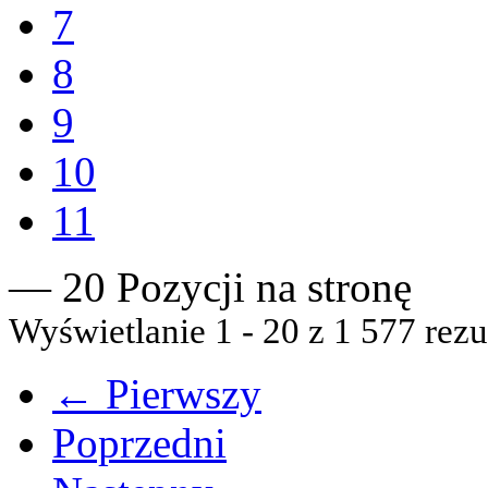
7
8
9
10
11
— 20 Pozycji na stronę
Wyświetlanie 1 - 20 z 1 577 rezu
← Pierwszy
Poprzedni