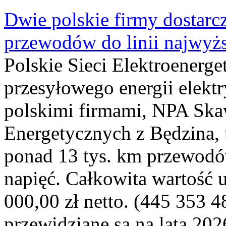
Dwie polskie firmy dostarc
przewodów do linii najwyż
Polskie Sieci Elektroenerge
przesyłowego energii elekt
polskimi firmami, NPA Sk
Energetycznych z Będzina
ponad 13 tys. km przewodó
napięć. Całkowita wartość
000,00 zł netto. (445 353 4
przewidziane są na lata 202