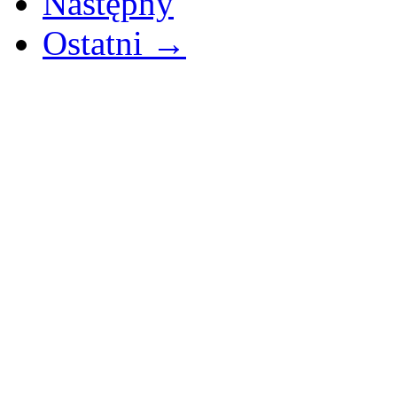
Następny
Ostatni →