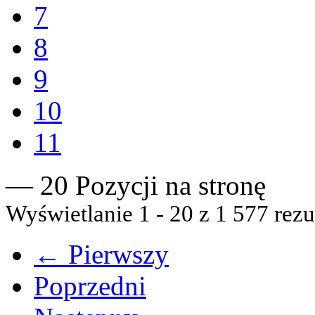
7
8
9
10
11
— 20 Pozycji na stronę
Wyświetlanie 1 - 20 z 1 577 rezu
← Pierwszy
Poprzedni