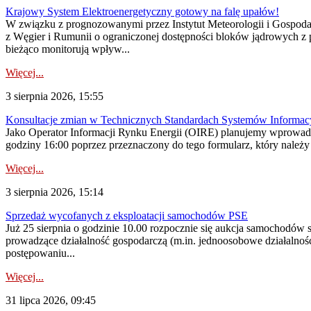
Krajowy System Elektroenergetyczny gotowy na falę upałów!
W związku z prognozowanymi przez Instytut Meteorologii i Gospod
z Węgier i Rumunii o ograniczonej dostępności bloków jądrowych z 
bieżąco monitorują wpływ...
Więcej...
3 sierpnia 2026, 15:55
Konsultacje zmian w Technicznych Standardach Systemów Informac
Jako Operator Informacji Rynku Energii (OIRE) planujemy wprowadz
godziny 16:00 poprzez przeznaczony do tego formularz, który należy p
Więcej...
3 sierpnia 2026, 15:14
Sprzedaż wycofanych z eksploatacji samochodów PSE
Już 25 sierpnia o godzinie 10.00 rozpocznie się aukcja samochodów
prowadzące działalność gospodarczą (m.in. jednoosobowe działalnośc
postępowaniu...
Więcej...
31 lipca 2026, 09:45