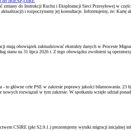
026 do IRiESP-OIRE
 zmiany do Instrukcji Ruchu i Eksploatacji Sieci Przesyłowej w częśc
 aktualizacji) i rozpoczynamy jej konsultacje. Informujemy, że: Kartę 
gracji mają obowiązek zaktualizować ekstrakty danych w Procesie Migr
ug stanu na 31 lipca 2026 r. Z tego obowiązku zwolnieni są operator
ia - to główne cele PSE w zakresie poprawy jakości bilansowania. 23 
 nowych rozwiązań w tym zakresie. W spotkaniu wzięło udział ponad 
m CSIRE (pkt S2.9.1.) prezentujemy wyniki migracji inicjalnej info