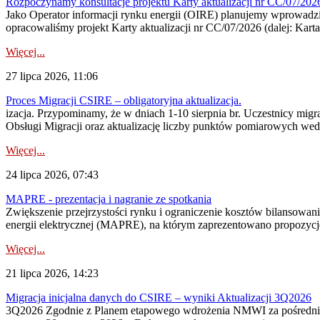
Rozpoczynamy konsultacje projektu Karty aktualizacji nr CC/07/2
Jako Operator informacji rynku energii (OIRE) planujemy wprowadzić
opracowaliśmy projekt Karty aktualizacji nr CC/07/2026 (dalej: Karta
Więcej...
27 lipca 2026, 11:06
Proces Migracji CSIRE – obligatoryjna aktualizacja.
izacja. Przypominamy, że w dniach 1-10 sierpnia br. Uczestnicy mi
Obsługi Migracji oraz aktualizację liczby punktów pomiarowych wedł
Więcej...
24 lipca 2026, 07:43
MAPRE - prezentacja i nagranie ze spotkania
Zwiększenie przejrzystości rynku i ograniczenie kosztów bilansowan
energii elektrycznej (MAPRE), na którym zaprezentowano propozycje
Więcej...
21 lipca 2026, 14:23
Migracja inicjalna danych do CSIRE – wyniki Aktualizacji 3Q2026
3Q2026 Zgodnie z Planem etapowego wdrożenia NMWI za pośrednictwe