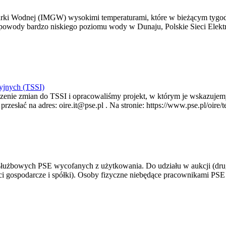
arki Wodnej (IMGW) wysokimi temperaturami, które w bieżącym tygod
powody bardzo niskiego poziomu wody w Dunaju, Polskie Sieci Elektr
yjnych (TSSI)
enie zmian do TSSI i opracowaliśmy projekt, w którym je wskazujemy
rzesłać na adres: oire.it@pse.pl . Na stronie: https://www.pse.pl/oir
 służbowych PSE wycofanych z użytkowania. Do udziału w aukcji (dru
i gospodarcze i spółki). Osoby fizyczne niebędące pracownikami PSE i