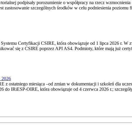
torialnej podpisały porozumienie o współpracy na rzecz wzmocnienia o
st zastosowanie szczególnych środków w celu podniesienia poziomu fizy
Systemu Certyfikacji CSIRE, która obowiązuje od 1 lipca 2026 r. W 
nikować się z CSIRE poprzez API AS4. Podmioty, które mają już certyf
u 2026
 z ostatniego miesiąca –od zmian w dokumentacji i szkoleń dla ucze
6 do IRiESP‑OIRE, która obowiązuje od 4 czerwca 2026 r.; szczegóły i