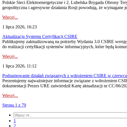
Polskie Sieci Elektroenergetyczne i 2. Lubelska Brygada Obrony Tery
geopolityczna i agresywne działania Rosji powodują, że wymagane je
Więcej...
1 lipca 2026, 16:23
Aktualizacja Systemu Certyfikacji CSIRE
Publikujemy zaktualizowaną na potrzeby Wydania 3.0 CSIRE wersję 
do realizacji certyfikacji systemów informacyjnych, które będą komu
Więcej...
1 lipca 2026, 11:12
Podsumowanie działań związanych z wdrożeniem CSIRE w czerwc
Prezentujemy najważniejsze informacje związane z wdrożeniem CSIRE
dokumentacji Prezes URE zatwierdził Kartę aktualizacji nr CC/06/202
Więcej...
Strona 1 z 79
1
2