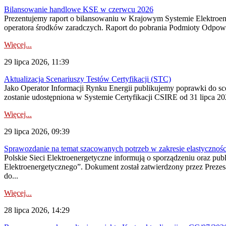
Bilansowanie handlowe KSE w czerwcu 2026
Prezentujemy raport o bilansowaniu w Krajowym Systemie Elektroene
operatora środków zaradczych. Raport do pobrania Podmioty Odpowi
Więcej...
29 lipca 2026, 11:39
Aktualizacja Scenariuszy Testów Certyfikacji (STC)
Jako Operator Informacji Rynku Energii publikujemy poprawki do
zostanie udostępniona w Systemie Certyfikacji CSIRE od 31 lipca 202
Więcej...
29 lipca 2026, 09:39
Sprawozdanie na temat szacowanych potrzeb w zakresie elastycznośc
Polskie Sieci Elektroenergetyczne informują o sporządzeniu oraz pu
Elektroenergetycznego”. Dokument został zatwierdzony przez Preze
do...
Więcej...
28 lipca 2026, 14:29