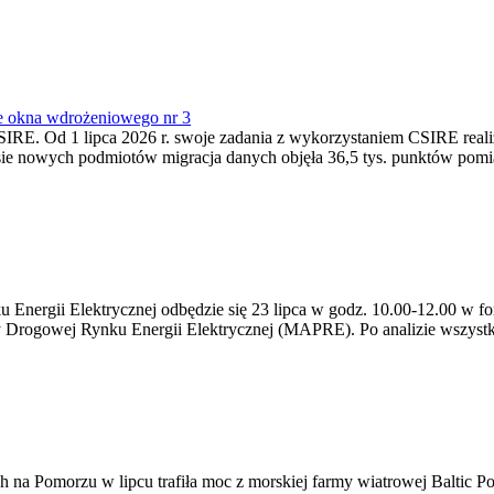
e okna wdrożeniowego nr 3
SIRE. Od 1 lipca 2026 r. swoje zadania z wykorzystaniem CSIRE real
esie nowych podmiotów migracja danych objęła 36,5 tys. punktów pom
ergii Elektrycznej odbędzie się 23 lipca w godz. 10.00-12.00 w form
y Drogowej Rynku Energii Elektrycznej (MAPRE). Po analizie wszystk
na Pomorzu w lipcu trafiła moc z morskiej farmy wiatrowej Baltic Pow