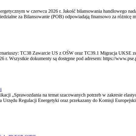
rgetycznym w czerwcu 2026 r. Jakość bilansowania handlowego nadal 
edzialne za Bilansowanie (POB) odpowiadają finansowo za różnicę mię
 scenariuszy: TC38 Zawarcie US z OŚW oraz TC39.1 Migracja UKSE 
6 r. Wszystkie dokumenty są dostępne pod adresem: https://www.pse.pl/
i
blikacji „Sprawozdania na temat szacowanych potrzeb w zakresie elast
sa Urzędu Regulacji Energetyki oraz przekazany do Komisji Europejs