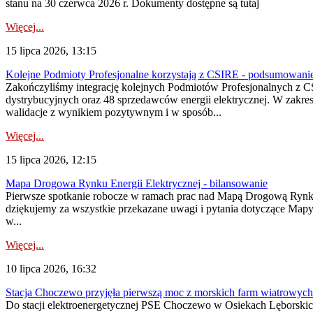
stanu na 30 czerwca 2026 r. Dokumenty dostępne są tutaj
Więcej...
15 lipca 2026, 13:15
Kolejne Podmioty Profesjonalne korzystają z CSIRE - podsumowani
Zakończyliśmy integrację kolejnych Podmiotów Profesjonalnych z C
dystrybucyjnych oraz 48 sprzedawców energii elektrycznej. W zakr
walidacje z wynikiem pozytywnym i w sposób...
Więcej...
15 lipca 2026, 12:15
Mapa Drogowa Rynku Energii Elektrycznej - bilansowanie
Pierwsze spotkanie robocze w ramach prac nad Mapą Drogową Rynku En
dziękujemy za wszystkie przekazane uwagi i pytania dotyczące Map
w...
Więcej...
10 lipca 2026, 16:32
Stacja Choczewo przyjęła pierwszą moc z morskich farm wiatrowych
Do stacji elektroenergetycznej PSE Choczewo w Osiekach Lęborskich 