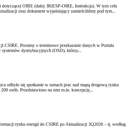
i dotyczącej OIRE (dalej: IRiESP-OIRE, Instrukcja). W tym celu
aktualizacji oraz dokument wyjaśniający zamieściliśmy pod tym...
acji CSIRE. Prosimy o terminowe przekazanie danych w Portalu
zy systemów dystrybucyjnych (OSD), którzy...
lipca odbyło się spotkanie w ramach prac nad mapą drogową rynku
200 osób. Przedstawiono na nim m.in. koncepcję...
rmacji rynku energii do CSIRE po Aktualizacji 3Q2026 – tj. według