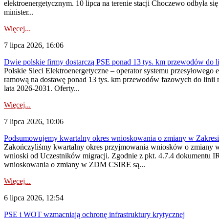
elektroenergetycznym. 10 lipca na terenie stacji Choczewo odbyła si
minister...
Więcej...
7 lipca 2026, 16:06
Dwie polskie firmy dostarczą PSE ponad 13 tys. km przewodów do li
Polskie Sieci Elektroenergetyczne – operator systemu przesyłoweg
ramową na dostawę ponad 13 tys. km przewodów fazowych do linii na
lata 2026-2031. Oferty...
Więcej...
7 lipca 2026, 10:06
Podsumowujemy kwartalny okres wnioskowania o zmiany w Zakres
Zakończyliśmy kwartalny okres przyjmowania wniosków o zmiany w 
wnioski od Uczestników migracji. Zgodnie z pkt. 4.7.4 dokumentu I
wnioskowania o zmiany w ZDM CSIRE są...
Więcej...
6 lipca 2026, 12:54
PSE i WOT wzmacniają ochronę infrastruktury krytycznej