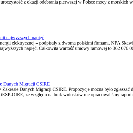
ę uroczystość z okazji odebrania pierwszej w Polsce mocy z morskich w
nii najwyższych napięć
o energii elektrycznej – podpisały z dwoma polskimi firmami, NPA S
jwyższych napięć. Całkowita wartość umowy ramowej to 362 076 000,0
ie Danych Migracji CSIRE
Zakresie Danych Migracji CSIRE. Propozycje można było zgłaszać d
RiESP-OIRE, ze względu na brak wniosków nie opracowaliśmy raportu 