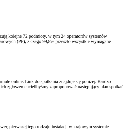
izują kolejne 72 podmioty, w tym 24 operatorów systemów
iarowych (PP), z czego 99,8% przeszło wszystkie wymagane
ule online. Link do spotkania znajduje się poniżej. Bardzo
ich zgłoszeń chcielibyśmy zaproponować następujący plan spotkań
er, pierwszej tego rodzaju instalacji w krajowym systemie